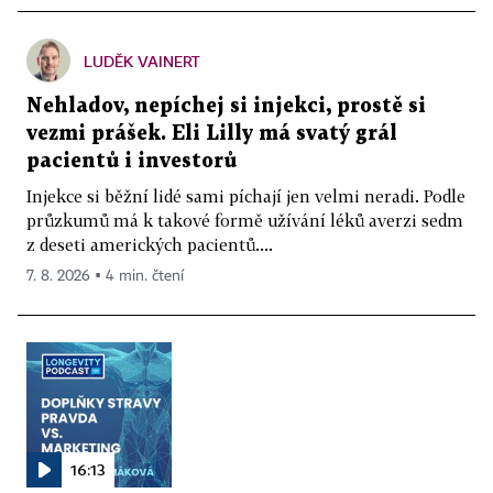
LUDĚK VAINERT
Nehladov, nepíchej si injekci, prostě si
vezmi prášek. Eli Lilly má svatý grál
pacientů i investorů
Injekce si běžní lidé sami píchají jen velmi neradi. Podle
průzkumů má k takové formě užívání léků averzi sedm
z deseti amerických pacientů....
7. 8. 2026 ▪ 4 min. čtení
16:13