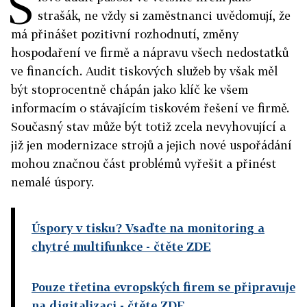
S
strašák, ne vždy si zaměstnanci uvědomují, že
má přinášet pozitivní rozhodnutí, změny
hospodaření ve firmě a nápravu všech nedostatků
ve financích. Audit tiskových služeb by však měl
být stoprocentně chápán jako klíč ke všem
informacím o stávajícím tiskovém řešení ve firmě.
Současný stav může být totiž zcela nevyhovující a
již jen modernizace strojů a jejich nové uspořádání
mohou značnou část problémů vyřešit a přinést
nemalé úspory.
Úspory v tisku? Vsaďte na monitoring a
chytré multifunkce
- čtěte ZDE
Pouze třetina evropských firem se připravuje
na digitalizaci
- čtěte ZDE