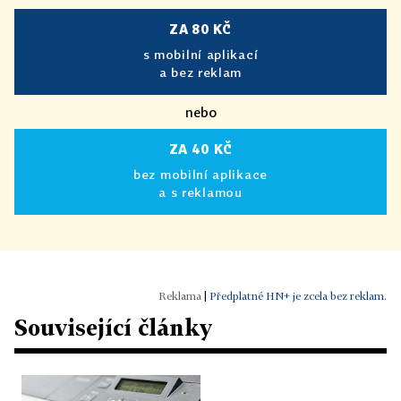
ZA 80 KČ
s mobilní aplikací
a bez reklam
nebo
ZA 40 KČ
bez mobilní aplikace
a s reklamou
|
Předplatné HN+ je zcela bez reklam.
Související články