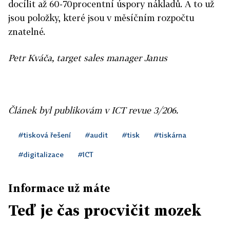
docílit až 60-70procentní úspory nákladů. A to už
jsou položky, které jsou v měsíčním rozpočtu
znatelné.
Petr Kváča, target sales manager Janus
Článek byl publikovám v ICT revue 3/206.
#tisková řešení
#audit
#tisk
#tiskárna
#digitalizace
#ICT
Informace už máte
Teď je čas procvičit mozek