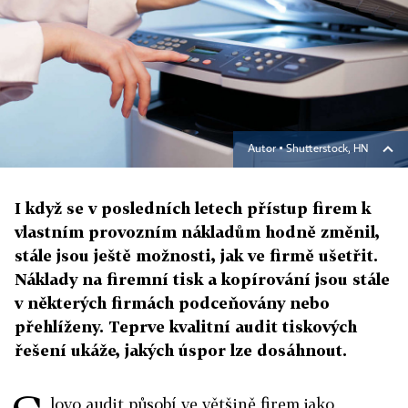
Autor ▪
Shutterstock, HN
I když se v posledních letech přístup firem k
vlastním provozním nákladům hodně změnil,
stále jsou ještě možnosti, jak ve firmě ušetřit.
Náklady na firemní tisk a kopírování jsou stále
v některých firmách podceňovány nebo
přehlíženy. Teprve kvalitní audit tiskových
řešení ukáže, jakých úspor lze dosáhnout.
lovo audit působí ve většině firem jako