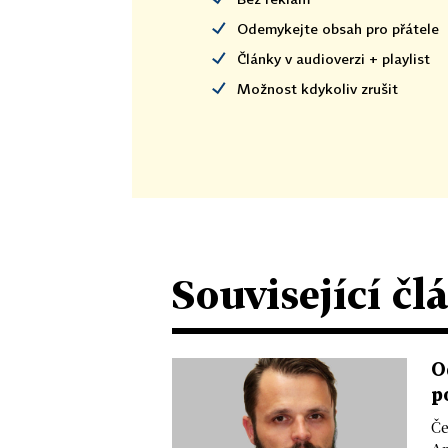
Odemykejte obsah pro přátele
Články v audioverzi + playlist
Možnost kdykoliv zrušit
Související čl
O
p
Če