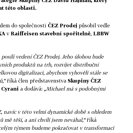
rategie Skupiny ČEZ Dávid Hajmán, který
t této oblasti.
dem do společnosti
ČEZ Prodej
působil vedle
XA
v
Raiffeisen stavební spořitelně
,
LBBW
 posílí vedení ČEZ Prodej. Jeho úlohou bude
ních produktů na trh, rozvíjet distribuční
elkovou digitalizaci, abychom vyhověli stále se
ů,“
říká člen představenstva
Skupiny ČEZ
l Cyrani
a dodává:
„Michael má s podobnými
Z, navíc v této velmi dynamické době s ohledem
 mě těší, a ani chvíli jsem neváhal,“
říká
 celým týmem budeme pokračovat v transformaci