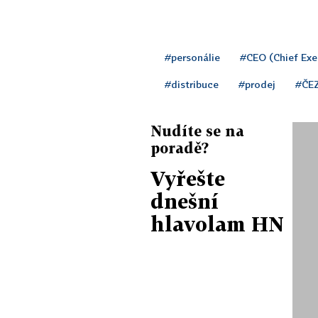
#personálie
#CEO (Chief Exec
#distribuce
#prodej
#ČE
Nudíte se na
poradě?
Vyřešte
dnešní
hlavolam HN