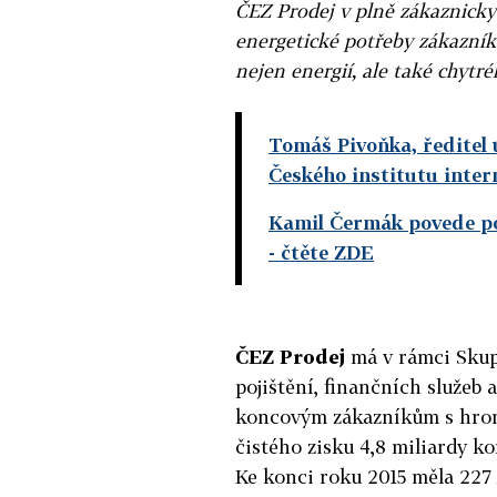
ČEZ Prodej v plně zákaznicky
energetické potřeby zákazníků
nejen energií, ale také chytré
Tomáš Pivoňka, ředitel 
Českého institutu inter
Kamil Čermák povede p
- čtěte ZDE
ČEZ Prodej
má v rámci Skupi
pojištění, finančních služeb
koncovým zákazníkům s hrom
čistého zisku 4,8 miliardy k
Ke konci roku 2015 měla 227