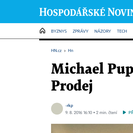
HOME
BYZNYS
ZPRÁVY
NÁZORY
TECH
HN.cz
›
Hn
Michael Pup
Prodej
-rkp
P
9. 8. 2016 16:10 ▪ 2 min. čtení