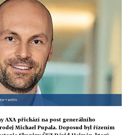
tor ▪
archiv
ny AXA přichází na post generálního
Prodej Michael Pupala. Doposud byl řízením