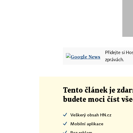
Přidejte si H
zprávách.
Tento článek
je
zdar
budete moci číst vš
Veškerý obsah HN.cz
Mobilní aplikace
Bez reklam