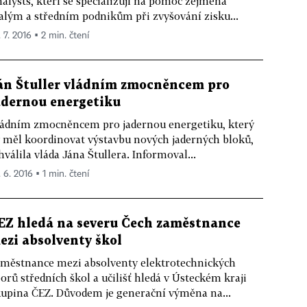
alysts, kteří se specializují na pomoc zejména
lým a středním podnikům při zvyšování zisku...
 7. 2016 ▪ 2 min. čtení
án Štuller vládním zmocněncem pro
adernou energetiku
ádním zmocněncem pro jadernou energetiku, který
 měl koordinovat výstavbu nových jaderných bloků,
hválila vláda Jána Štullera. Informoval...
 6. 2016 ▪ 1 min. čtení
EZ hledá na severu Čech zaměstnance
ezi absolventy škol
městnance mezi absolventy elektrotechnických
orů středních škol a učilišť hledá v Ústeckém kraji
upina ČEZ. Důvodem je generační výměna na...