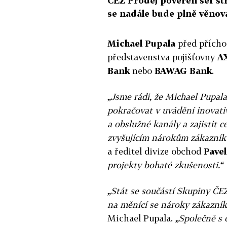
ČEZ Prodej pověřen šéf st
se nadále bude plně věnova
Michael Pupala
před přícho
představenstva pojišťovny
A
Bank
nebo
BAWAG Bank
.
„Jsme rádi, že Michael Pupala
pokračovat v uvádění inovativ
a obslužné kanály a zajistit c
zvyšujícím nárokům zákazník
a ředitel divize obchod
Pave
projekty bohaté zkušenosti.“
„Stát se součástí Skupiny ČE
na měnící se nároky zákazníků
Michael Pupala.
„Společně s