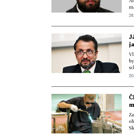
An
ma
28.
J
j
Vl
by
sc
20.
Č
m
Za
ob
Sk