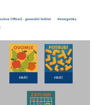
utive Officer) - generální ředitel
#energetika
Z
HRÁT
HRÁT