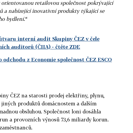
 orientovanou retailovou společnost pokrývající
 a nabízející inovativní produkty týkající se
ho bydlení.“
útvaru interní audit Skupiny ČEZ v čele
ních auditorů (ČIIA)
- čtěte ZDE
o odchodu z Economie společnost ČEZ ESCO
ny ČEZ na starosti prodej elektřiny, plynu,
 a jiných produktů domácnostem a dalším
adnou obsluhou. Společnost loni dosáhla
orun a provozních výnosů 73,6 miliardy korun.
 zaměstnanců.