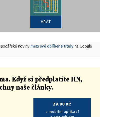
HRÁT
mezi své oblíbené tituly
ospodářské noviny
na Google
ma. Když si předplatíte HN,
echny naše články
.
ZA 80 KČ
s mobilní aplikací
a bez reklam