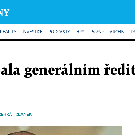
REALITY
INVESTICE
PODCASTY
HRY
PročNe
ARCHIV
D
ala generálním ředi
ŘEHRÁT ČLÁNEK