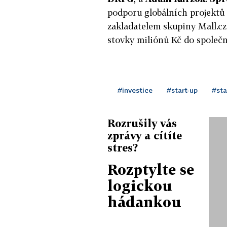
podporu globálních projektů 
zakladatelem skupiny Mall.c
stovky miliónů Kč do společn
#investice
#start-up
#sta
Rozrušily vás
zprávy a cítíte
stres?
Rozptylte se
logickou
hádankou