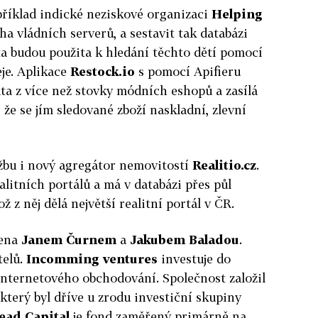
příklad indické neziskové organizaci
Helping
a vládních serverů, a sestavit tak databázi
a budou použita k hledání těchto dětí pomocí
je. Aplikace
Restock.io
s pomocí Apifieru
ta z více než stovky módních eshopů a zasílá
, že se jím sledované zboží naskladní, zlevní
užbu i nový agregátor nemovitostí
Realitio.cz
.
alitních portálů a má v databázi přes půl
 z něj dělá největší realitní portál v ČR.
žena
Janem Čurnem
a
Jakubem Baladou
.
telů.
Incomming ventures
investuje do
 internetového obchodování. Společnost založil
 který byl dříve u zrodu investiční skupiny
ead Capital
je fond zaměřený primárně na