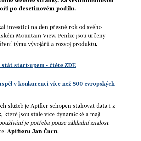
volné webové stránky. Za šestimilionovou
stoři po desetinovém podílu.
kal investici na den přesně rok od svého
rnském Mountain View. Peníze jsou určeny
íření týmu vývojářů a rozvoj produktu.
 stát start-upem
- čtěte ZDE
uspěl v konkurenci více než 500 evropských
h služeb je Apifier schopen stahovat data i z
které jsou stále více dynamické a mají
 používání je potřeba pouze základní znalost
tel
Apifieru Jan Čurn
.