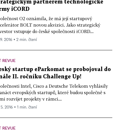
trategickým partnerem technologické
irmy iCORD
olečnost O2 oznámila, že má její startupový
celerátor BOLT novou akvizici. Jako strategický
vestor vstupuje do české společnosti iCORD...
 9. 2016 ▪ 2 min. čtení
T REVUE
eský startup eParkomat se probojoval do
inále II. ročníku Challenge Up!
olečnosti Intel, Cisco a Deutsche Telekom vyhlásily
anáct evropských startupů, které budou společně s
mi rozvíjet projekty v rámci...
 5. 2016 ▪ 1 min. čtení
T REVUE