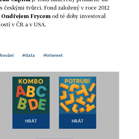
s českými tvůrci. Fond založený v roce 2012
z
Ondřejem Frycem
od té doby investoval
ostí v ČR a v USA.
hování
#data
#internet
HRÁT
HRÁT