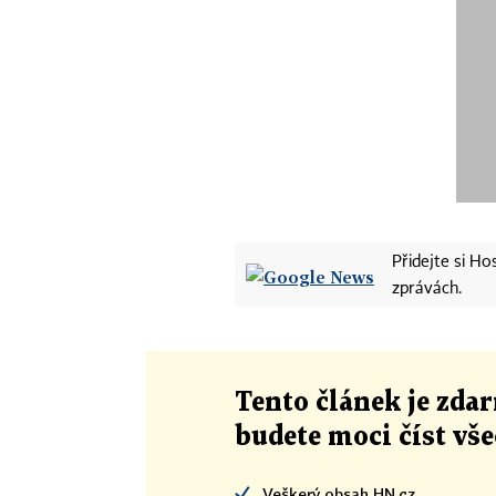
Přidejte si H
zprávách.
Tento článek
je
zdar
budete moci číst vš
Veškerý obsah HN.cz