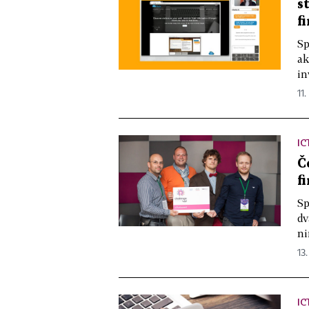
s
f
Sp
ak
in
11.
IC
Č
f
Sp
dv
ni
13.
IC