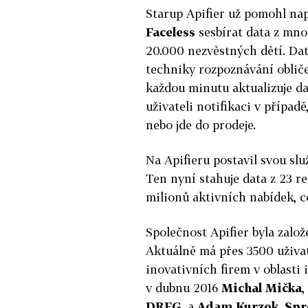
Starup Apifier už pomohl na
Faceless
sesbírat data z mnoh
20.000 nezvěstných dětí. Dat
techniky rozpoznávání obliče
každou minutu aktualizuje da
uživateli notifikaci v případě
nebo jde do prodeje.
Na Apifieru postavil svou sl
Ten nyní stahuje data z 23 re
milionů aktivních nabídek, což
Společnost Apifier byla zalo
Aktuálně má přes 3500 uživa
inovativních firem v oblasti
v dubnu 2016
Michal Mička
,
DRFG
, a
Adam Kurzok
.
Spr