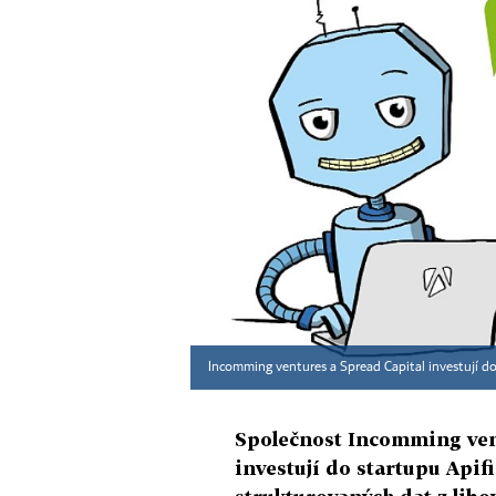
Incomming ventures a Spread Capital investují do
Společnost Incomming vent
investují do startupu Apif