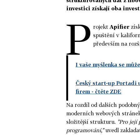
strukturovaných dat z libo
investici získají oba inve
P
rojekt
Apifier
zís
spuštění v kalifo
především na rozš
I vaše myšlenka se může
Český start-up Portadi 
firem
- čtěte ZDE
Na rozdíl od dalších podobnýc
moderních webových stránek, 
složitější strukturu.
"Pro její
programování,"
uvedl zaklada