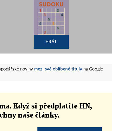
HRÁT
mezi své oblíbené tituly
ospodářské noviny
na Google
ma. Když si předplatíte HN,
echny naše články
.