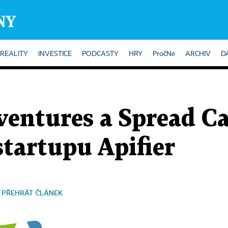
REALITY
INVESTICE
PODCASTY
HRY
PročNe
ARCHIV
D
entures a Spread Ca
startupu Apifier
PŘEHRÁT ČLÁNEK