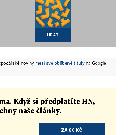
HRÁT
mezi své oblíbené tituly
ospodářské noviny
na Google
ma. Když si předplatíte HN,
echny naše články
.
ZA 80 KČ