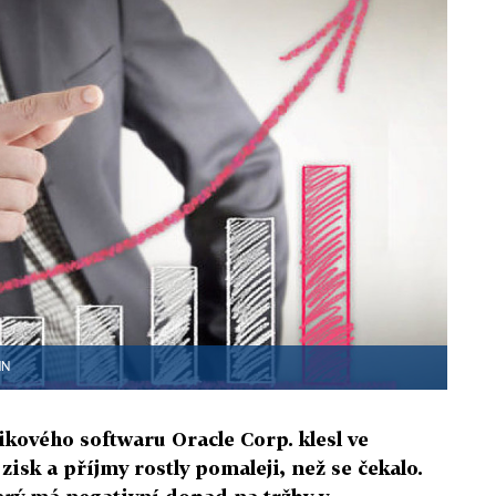
HN
ového softwaru Oracle Corp. klesl ve
zisk a příjmy rostly pomaleji, než se čekalo.