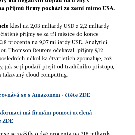
terý má negativní dopad na tržby v
ina příjmů firmy pochází ze zemí mimo USA.
cle
klesl na 2,03 miliardy USD z 2,2 miliardy
ištěné příjmy se za tři měsíce do konce
 0,8 procenta na 9,07 miliardy USD. Analytici
ou Thomson Reuters očekávali příjmy 9,12
posledních několika čtvrtletích zpomaluje, což
, jak se jí podaří přejít od tradičního přístupu,
a takzvaný cloud computing.
 srovnává se s Amazonem
- čtěte ZDE
ansformaci má firmám pomoci ucelená
e ZDE
ise se zvýšily o dvě procenta na 7,18 miliardy.