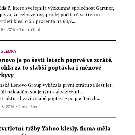
údajů, které zveřejnila výzkumná společnost Gartner,
plývá, že celosvětový prodej počítačů ve třetím
vrtletí klesl o 5,7 procenta na 68,9...
 10. 2016 ▪ 1 min. čtení
ÝSLEDKY
enovo je po šesti letech poprvé ve ztrátě.
ohla za to slabší poptávka i měnové
ýkyvy
nská Lenovo Group vykázala první ztrátu za šest let.
ůli nákladům spojeným s akvizicemi a
strukturalizací i slabé poptávce po počítačích...
. 5. 2016 ▪ 2 min. čtení
tvrtletní tržby Yahoo klesly, firma měla