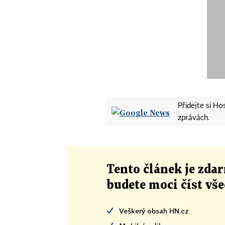
Přidejte si H
zprávách.
Tento článek
je
zdar
budete moci číst vš
Veškerý obsah HN.cz