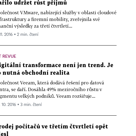
ařilo udržet růst příjmů
olečnost VMware, nabízející služby v oblasti cloudové
frastruktury a firemní mobility, zveřejnila své
nanční výsledky za třetí čtvrtletí...
11. 2016 ▪ 2 min. čtení
T REVUE
igitální transformace není jen trend. Je
o nutná obchodní realita
olečnost Veeam, která dodává řešení pro datová
ntra, se daří. Dosáhla 49% meziročního růstu v
gmentu velkých podniků. Veeam rozšiřuje...
. 10. 2016 ▪ 3 min. čtení
rodej počítačů ve třetím čtvrtletí opět
lesl