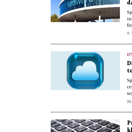
d
Sp
in
fi
9. 
IC
D
t
Sp
ce
se
26
P
k