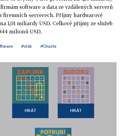
 firmám software a data ze vzdálených serverů
na firemních serverech. Příjmy hardwarové
 na 1,01 miliardy USD. Celkové příjmy ze služeb
 844 milionů USD.
ftware
#zisk
#Oracle
HRÁT
HRÁT