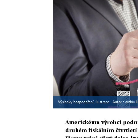
Výsledky hospodaření, ilustrace
Autor ▪
archiv 
Americkému výrobci podnik
druhém fiskálním čtvrtletí 