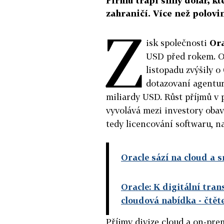
Firmu trápí silný dolar, k
zahraničí. Více než polov
Z
isk společnosti
Ora
USD před rokem. Oč
listopadu zvýšily o
dotazovaní agentur
miliardy USD. Růst příjmů v 
vyvolává mezi investory obavy
tedy licencování softwaru, n
Oracle sází na cloud a
Oracle: K digitální tr
cloudová nabídka
- čtět
Příjmy divize cloud a on-prem