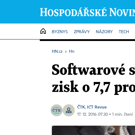
HOME
BYZNYS
ZPRÁVY
NÁZORY
TECH
HN.cz
›
Hn
Softwarové s
zisk o 7,7 pr
ČTK
ICT Revue
,
17. 12. 2016 07:30 ▪ 1 min. čtení