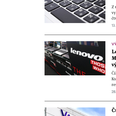
Z 
vy
čt
13.
V
L
M
v
Čí
Kv
re
28
Č