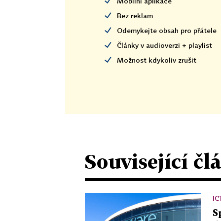
Mobilní aplikace
Bez reklam
Odemykejte obsah pro přátele
Články v audioverzi + playlist
Možnost kdykoliv zrušit
Související čl
IC
S