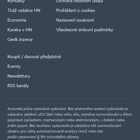
Kontakty
Ochrana osobních údajů
Tiráž redakce HN
Prohlášení o cookies
Economia
Nastavení soukromí
Kariéra v HN
Všeobecné smluvní podmínky
Ceník inzerce
Koupit / darovat předplatné
Eventy
×
Newslettery
RSS kanály
Autorská práva vykonává vydavatel. Bez písemného svolení vydavatele je
zakázáno jakékoli užití částí nebo celku díla, zejména rozmnožování a šíření
jakýmkoli způsobem, mechanickým nebo elektronickým, v českém nebo
jiném jazyce. Bez souhlasu vydavatele je zakázáno též rozmnožování
obsahu pro účely automatizované analýzy textů nebo dat
podle ustanovení § 39c autorského zákona.