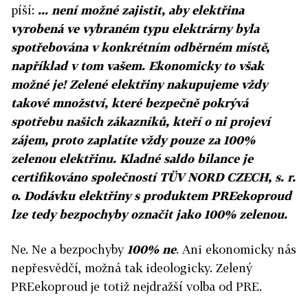
píší:
... není možné zajistit, aby elektřina
vyrobená ve vybraném typu elektrárny byla
spotřebována v konkrétním odběrném místě,
například v tom vašem. Ekonomicky to však
možné je! Zelené elektřiny nakupujeme vždy
takové množství, které bezpečně pokrývá
spotřebu našich zákazníků, kteří o ni projeví
zájem, proto zaplatíte vždy pouze za 100%
zelenou elektřinu. Kladné saldo bilance je
certifikováno společností TÜV NORD CZECH, s. r.
o. Dodávku elektřiny s produktem PREekoproud
lze tedy bezpochyby označit jako 100% zelenou.
Ne. Ne a bezpochyby
100% ne
. Ani ekonomicky nás
nepřesvědčí, možná tak ideologicky. Zelený
PREekoproud je totiž nejdražší volba od PRE.