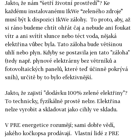
Jakto, že nám “šetří životní prostředí”? Ke
každému instalovanému 1kWe “zeleného zdroje”
musí být k dispozici 1kWe zálohy. To proto, aby, až
si ráno budeme chtít ohřát čaj a nebude ani foukat
vítr a ani svítít slunce nebo téct voda, nějaká
elektřina vůbec byla. Tato záloha bude většinou
uhlí nebo plyn. Kdyby se postavila jen tato "záloha"
(tedy např. plynové elektrárny bez větrníků a
fotovoltaických panelů, které teď účinně pokrývá
sníh), určitě by to bylo efektivnější.
Jakto, že zajistí "dodávku 100% zelené elektřiny"?
To technicky, fyzíkálně prostě nelze. Elektřina
nelze vyrobit a skladovat jako cihly ve skladu.
V PRE energetice rozumějí; sami dobře vědí,
jakého kočkopsa prodávají. Vlastní lidé z PRE