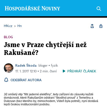
HN.cz
›
Hn
BLOG
Jsme v Praze chytřejší než
Rakušané?
Radek Škoda
bloger ▪ fyzik
PŘEHRÁT ČLÁNEK
17. 1. 2017 12:10 ▪ 2 min. čtení
ODEBÍRAT AUTORA
Již omšelý vtip “filtr jaderné elektřiny”, tedy zařízení do zásuvky každé
domácnosti, které Rakušanům odstraní “škodlivý proud” z Temelínu a
Dukovan (bez kterého by, mimochodem, Vídeň byla potmě), nyní dostává
lepší českou institucionální podobu.