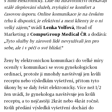
s nimi elektronicky.
Lidé od zdravotnictví očekávají
stálé zlepšování služeb, zvyšující se komfort a
časovou úsporu. Online komunikace je na českém
trhu k dispozici, je efektivní a mezi klienty je o ni
velký zájem,“
uvádí
Lenka Volfová
, Head of
Marketing z
CompuGroup Medical ČR
a dodává:
„Tyto služby by zároveň lidé nevyužívali jen pro
sebe, ale i v péči o své blízké.“
Ženy by elektronickou komunikaci do velké míry
ocenily v komunikaci se svou gynekologickou
ordinací, protože ji mnohdy navštěvují jen kvůli
receptu nebo výsledkům vyšetření, přitom tyto
úkony by se daly řešit elektronicky. Více než 1/2
žen uvádí, že gynekologa navštěvuje jen kvůli
receptu, a to nejčastěji 2krát nebo 4krát ročně.
Kvůli předání výsledků vyšetření dochází do