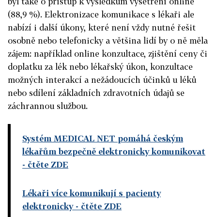
byl také o přístup k výsledkům vyšetření online
(88,9 %). Elektronizace komunikace s lékaři ale
nabízí i další úkony, které není vždy nutné řešit
osobně nebo telefonicky a většina lidí by o ně měla
zájem: například online konzultace, zjištění ceny či
doplatku za lék nebo lékařský úkon, konzultace
možných interakcí a nežádoucích účinků u léků
nebo sdílení základních zdravotních údajů se
záchrannou službou.
Systém MEDICAL NET pomáhá českým
lékařům bezpečně elektronicky komunikovat
- čtěte ZDE
Lékaři více komunikují s pacienty
elektronicky
- čtěte ZDE