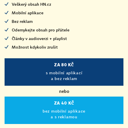
Veškerý obsah HN.cz
Mobilní aplikace
Bez reklam
Odemykejte obsah pro přátele
Články v audioverzi + playlist
Možnost kdykoliv zrušit
ZA 80 KČ
s mobilní aplikací
a bez reklam
nebo
ZA 40 KČ
bez mobilní aplikace
a s reklamou