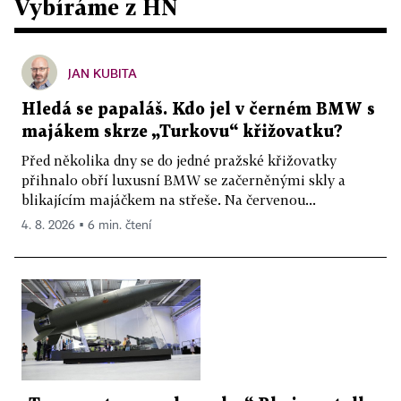
Vybíráme z HN
JAN KUBITA
Hledá se papaláš. Kdo jel v černém BMW s
majákem skrze „Turkovu“ křižovatku?
Před několika dny se do jedné pražské křižovatky
přihnalo obří luxusní BMW se začerněnými skly a
blikajícím majáčkem na střeše. Na červenou...
4. 8. 2026 ▪ 6 min. čtení