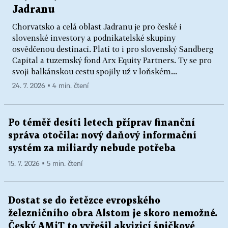
Jadranu
Chorvatsko a celá oblast Jadranu je pro české i
slovenské investory a podnikatelské skupiny
osvědčenou destinací. Platí to i pro slovenský Sandberg
Capital a tuzemský fond Arx Equity Partners. Ty se pro
svoji balkánskou cestu spojily už v loňském...
24. 7. 2026 ▪ 4 min. čtení
Po téměř desíti letech příprav finanční
správa otočila: nový daňový informační
systém za miliardy nebude potřeba
15. 7. 2026 ▪ 5 min. čtení
Dostat se do řetězce evropského
železničního obra Alstom je skoro nemožné.
Český AMiT to vyřešil akvizicí špičkové