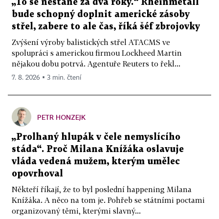
„To se nestane za dva roky.“ Rheinmetall
bude schopný doplnit americké zásoby
střel, zabere to ale čas, říká šéf zbrojovky
Zvýšení výroby balistických střel ATACMS ve
spolupráci s americkou firmou Lockheed Martin
nějakou dobu potrvá. Agentuře Reuters to řekl...
7. 8. 2026 ▪ 3 min. čtení
PETR HONZEJK
„Prolhaný hlupák v čele nemyslícího
stáda“. Proč Milana Knížáka oslavuje
vláda vedená mužem, kterým umělec
opovrhoval
Někteří říkají, že to byl poslední happening Milana
Knížáka. A něco na tom je. Pohřeb se státními poctami
organizovaný těmi, kterými slavný...