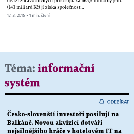
divizi zdravotnických přístrojů. Za 665,5 miliardy jenů
(143 miliard Kč) jí získá společnost...
17. 3. 2016 ▪ 1 min. čtení
Téma:
informační
systém
ODEBÍRAT
Česko-slovenští investoři posilují na
Balkáně. Novou akvizicí dotváří
nejsilnějšího hráče v hotelovém IT na