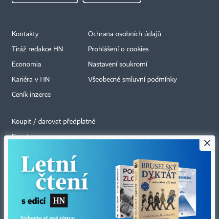
Kontakty
Ochrana osobních údajů
Tiráž redakce HN
Prohlášení o cookies
Economia
Nastavení soukromí
Kariéra v HN
Všeobecné smluvní podmínky
Ceník inzerce
Koupit / darovat předplatné
Eventy
×
Newslettery
RSS kanály
Autorská práva vykonává vydavatel. Bez písemného svolení vydavatele je
zakázáno jakékoli užití částí nebo celku díla, zejména rozmnožování a šíření