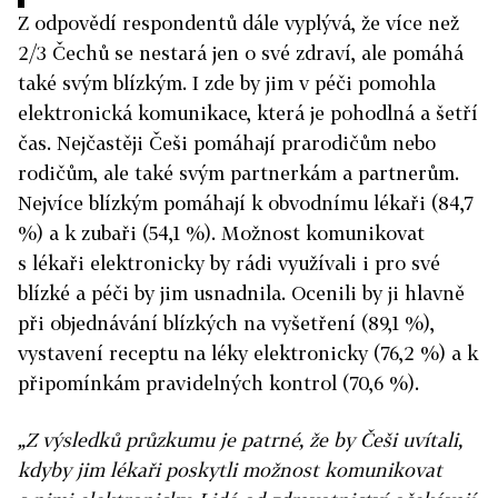
Z odpovědí respondentů dále vyplývá, že více než
2/3 Čechů se nestará jen o své zdraví, ale pomáhá
také svým blízkým. I zde by jim v péči pomohla
elektronická komunikace, která je pohodlná a šetří
čas. Nejčastěji Češi pomáhají prarodičům nebo
rodičům, ale také svým partnerkám a partnerům.
Nejvíce blízkým pomáhají k obvodnímu lékaři (84,7
%) a k zubaři (54,1 %). Možnost komunikovat
s lékaři elektronicky by rádi využívali i pro své
blízké a péči by jim usnadnila. Ocenili by ji hlavně
při objednávání blízkých na vyšetření (89,1 %),
vystavení receptu na léky elektronicky (76,2 %) a k
připomínkám pravidelných kontrol (70,6 %).
„Z výsledků průzkumu je patrné, že by Češi uvítali,
kdyby jim lékaři poskytli možnost komunikovat