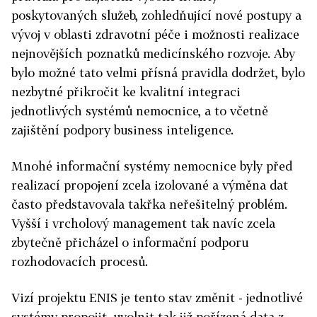
poskytovaných služeb, zohledňující nové postupy a
vývoj v oblasti zdravotní péče i možnosti realizace
nejnovějších poznatků medicínského rozvoje. Aby
bylo možné tato velmi přísná pravidla dodržet, bylo
nezbytné přikročit ke kvalitní integraci
jednotlivých systémů nemocnice, a to včetně
zajištění podpory business inteligence.
Mnohé informační systémy nemocnice byly před
realizací propojení zcela izolované a výměna dat
často představovala takřka neřešitelný problém.
Vyšší i vrcholový management tak navíc zcela
zbytečně přicházel o informační podporu
rozhodovacích procesů.
Vizí projektu ENIS je tento stav změnit - jednotlivé
systémy propojit, uvolnit tak již pořízená data z