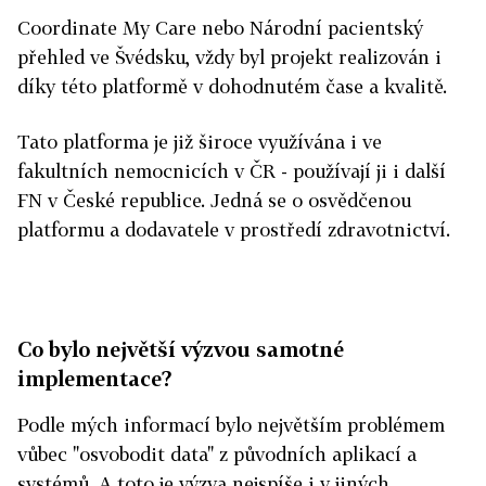
Coordinate My Care nebo Národní pacientský
přehled ve Švédsku, vždy byl projekt realizován i
díky této platformě v dohodnutém čase a kvalitě.
Tato platforma je již široce využívána i ve
fakultních nemocnicích v ČR - používají ji i další
FN v České republice. Jedná se o osvědčenou
platformu a dodavatele v prostředí zdravotnictví.
Co bylo největší výzvou samotné
implementace?
Podle mých informací bylo největším problémem
vůbec "osvobodit data" z původních aplikací a
systémů. A toto je výzva nejspíše i v jiných