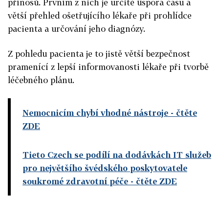
přínosů. Prvním z nich je určitě úspora času a
větší přehled ošetřujícího lékaře při prohlídce
pacienta a určování jeho diagnózy.
Z pohledu pacienta je to jistě větší bezpečnost
pramenící z lepší informovanosti lékaře při tvorbě
léčebného plánu.
Nemocnicím chybí vhodné nástroje
- čtěte
ZDE
Tieto Czech se podílí na dodávkách IT služeb
pro největšího švédského poskytovatele
soukromé zdravotní péče
- čtěte ZDE