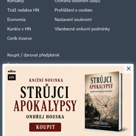
Kontakty
Ochrana osobních údajů
Tiráž redakce HN
Prohlášení o cookies
Economia
Nastavení soukromí
Kariéra v HN
Všeobecné smluvní podmínky
Ceník inzerce
Koupit / darovat předplatné
Eventy
×
Newslettery
RSS kanály
Autorská práva vykonává vydavatel. Bez písemného svolení vydavatele je
zakázáno jakékoli užití částí nebo celku díla, zejména rozmnožování a šíření
jakýmkoli způsobem, mechanickým nebo elektronickým, v českém nebo
jiném jazyce. Bez souhlasu vydavatele je zakázáno též rozmnožování
obsahu pro účely automatizované analýzy textů nebo dat
podle ustanovení § 39c autorského zákona.