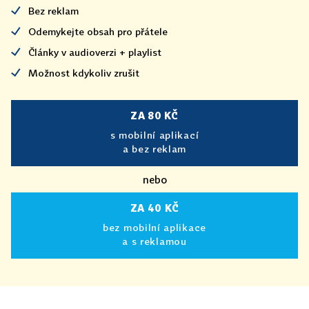
Bez reklam
Odemykejte obsah pro přátele
Články v audioverzi + playlist
Možnost kdykoliv zrušit
ZA 80 KČ
s mobilní aplikací
a bez reklam
nebo
ZA 40 KČ
bez mobilní aplikace
a s reklamou