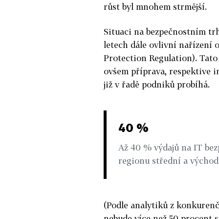
růst byl mnohem strmější.
Situaci na bezpečnostním trh
letech dále ovlivní nařízení
Protection Regulation). Tato
ovšem příprava, respektive 
již v řadě podniků probíhá.
40 %
Až 40 % výdajů na IT bez
regionu střední a východ
(Podle analytiků z konkuren
nebude více než 50 procent s