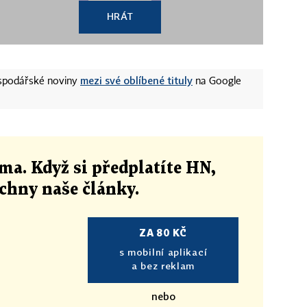
HRÁT
mezi své oblíbené tituly
ospodářské noviny
na Google
ma. Když si předplatíte HN,
echny naše články
.
ZA 80 KČ
s mobilní aplikací
a bez reklam
nebo