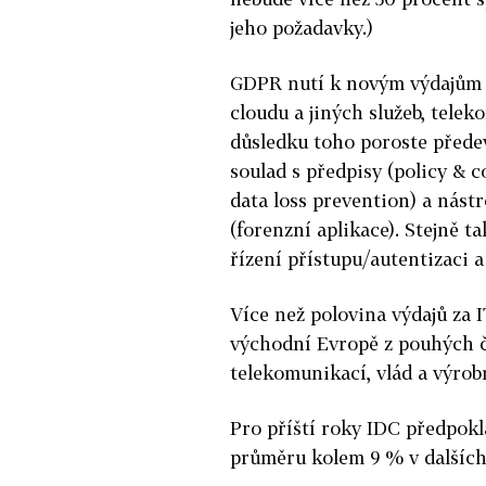
jeho požadavky.)
GDPR nutí k novým výdajům i
cloudu a jiných služeb, telek
důsledku toho poroste přede
soulad s předpisy (policy & 
data loss prevention) a nást
(forenzní aplikace). Stejně 
řízení přístupu/autentizaci a
Více než polovina výdajů za I
východní Evropě z pouhých č
telekomunikací, vlád a výrob
Pro příští roky IDC předpokl
průměru kolem 9 % v dalších 