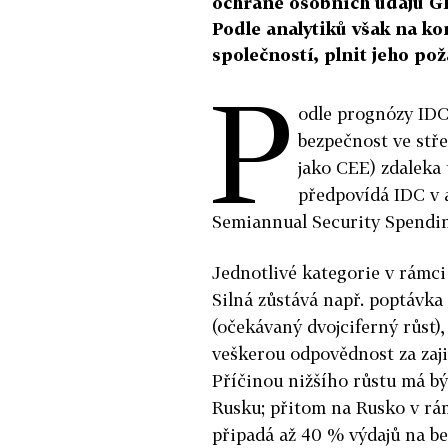
ochraně osobních údajů GD
Podle analytiků však na k
společností, plnit jeho po
P
odle prognózy IDC
bezpečnost ve stř
jako CEE) zdaleka 
předpovídá IDC v 
Semiannual Security Spending
Jednotlivé kategorie v rámci
Silná zůstává např. poptávka
(očekávaný dvojciferný růst),
veškerou odpovědnost za zaji
Příčinou nižšího růstu má bý
Rusku; přitom na Rusko v rá
připadá až 40 % výdajů na be