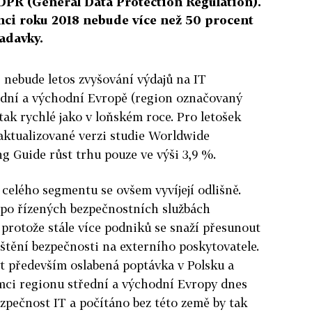
PR (General Data Protection Regulation).
onci roku 2018 nebude více než 50 procent
žadavky.
 nebude letos zvyšování výdajů na IT
ední a východní Evropě (region označovaný
tak rychlé jako v loňském roce. Pro letošek
aktualizované verzi studie Worldwide
 Guide růst trhu pouze ve výši 3,9 %.
 celého segmentu se ovšem vyvíjejí odlišně.
 po řízených bezpečnostních službách
 protože stále více podniků se snaží přesunout
štění bezpečnosti na externího poskytovatele.
t především oslabená poptávka v Polsku a
mci regionu střední a východní Evropy dnes
zpečnost IT a počítáno bez této země by tak