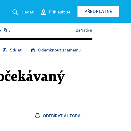
PŘEDPLATNÉ
Hledat
Přihlásit se
BeNative
ALŠÍ
Sdílet
Odemknout známému
 očekávaný
ODEBÍRAT AUTORA