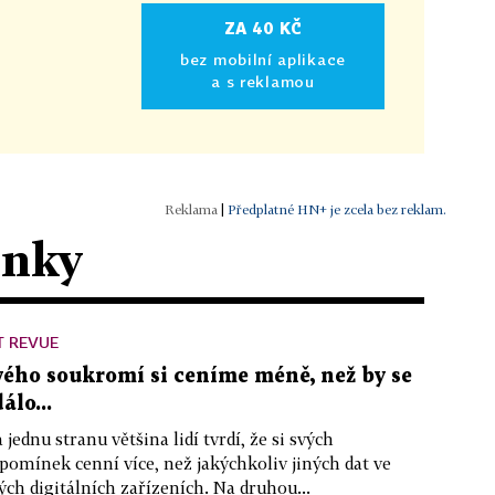
ZA 40 KČ
bez mobilní aplikace
a s reklamou
|
Předplatné HN+ je zcela bez reklam.
ánky
T REVUE
vého soukromí si ceníme méně, než by se
álo...
 jednu stranu většina lidí tvrdí, že si svých
pomínek cenní více, než jakýchkoliv jiných dat ve
ých digitálních zařízeních. Na druhou...