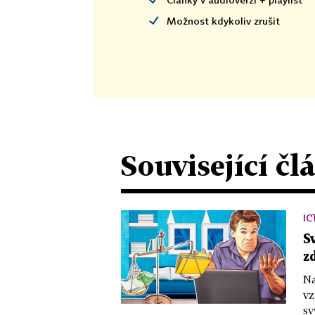
Možnost kdykoliv zrušit
Související čl
IC
S
zd
Na
vz
sv