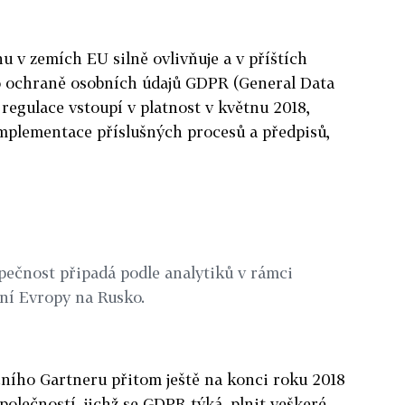
u v zemích EU silně ovlivňuje a v příštích
 o ochraně osobních údajů GDPR (General Data
 regulace vstoupí v platnost v květnu 2018,
implementace příslušných procesů a předpisů,
pečnost připadá podle analytiků v rámci
ní Evropy na Rusko.
čního Gartneru přitom ještě na konci roku 2018
polečností, jichž se GDPR týká, plnit veškeré