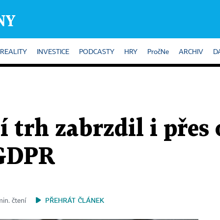
REALITY
INVESTICE
PODCASTY
HRY
PročNe
ARCHIV
D
 trh zabrzdil i přes
 GDPR
PŘEHRÁT ČLÁNEK
min. čtení