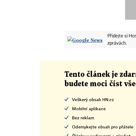
Přidejte si H
zprávách.
Tento článek
je
zdar
budete moci číst vš
Veškerý obsah HN.cz
Mobilní aplikace
Bez reklam
Odemykejte obsah pro přátele
Články v audioverzi + playlist