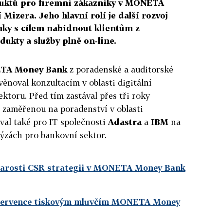
duktů pro firemní zákazníky v MONETA
Mizera. Jeho hlavní rolí je další rozvoj
nky s cílem nabídnout klientům z
kty a služby plně on-line.
TA Money Bank
z poradenské a auditorské
 věnoval konzultacím v oblasti digitální
ktoru. Před tím zastával přes tři roky
zaměřenou na poradenství v oblasti
val také pro IT společnosti
Adastra
a
IBM
na
ýzách pro bankovní sektor.
tarosti CSR strategii v MONETA Money Bank
 července tiskovým mluvčím MONETA Money