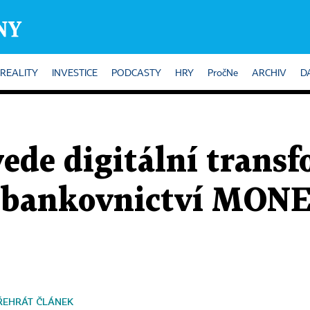
REALITY
INVESTICE
PODCASTY
HRY
PročNe
ARCHIV
D
vede digitální trans
 bankovnictví MON
ŘEHRÁT ČLÁNEK