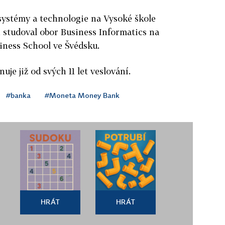
systémy a technologie na Vysoké škole
 studoval obor Business Informatics na
iness School ve Švédsku.
uje již od svých 11 let veslování.
#banka
#Moneta Money Bank
HRÁT
HRÁT