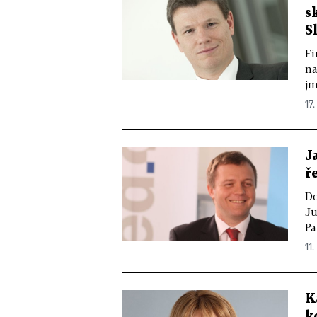
s
S
Fi
na
jm
17.
J
ř
Do
Ju
Pa
11.
K
k