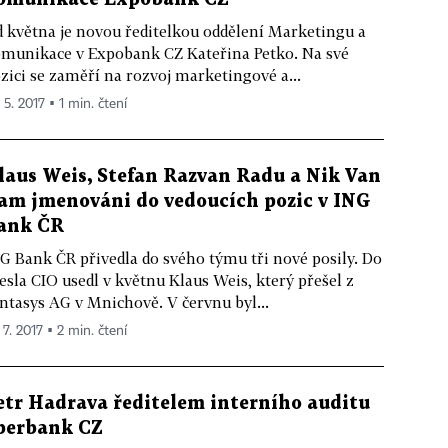
 května je novou ředitelkou oddělení Marketingu a
munikace v Expobank CZ Kateřina Petko. Na své
zici se zaměří na rozvoj marketingové a...
 5. 2017 ▪ 1 min. čtení
laus Weis, Stefan Razvan Radu a Nik Van
am jmenováni do vedoucích pozic v ING
ank ČR
G Bank ČR přivedla do svého týmu tři nové posily. Do
esla CIO usedl v květnu Klaus Weis, který přešel z
ntasys AG v Mnichově. V červnu byl...
 7. 2017 ▪ 2 min. čtení
etr Hadrava ředitelem interního auditu
berbank CZ