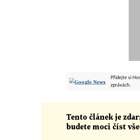
Přidejte si H
zprávách.
Tento článek
je
zdar
budete moci číst vš