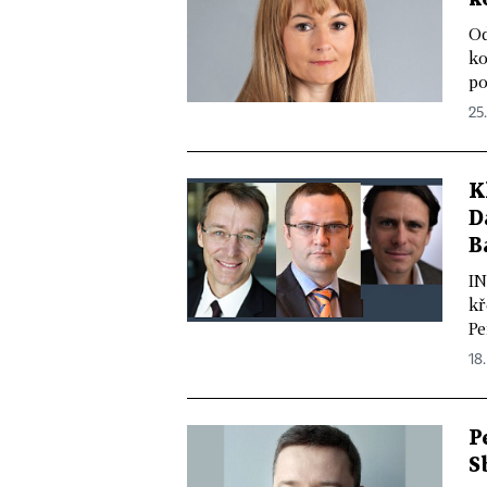
Od
ko
po
25.
K
D
B
IN
kř
Pe
18.
P
S