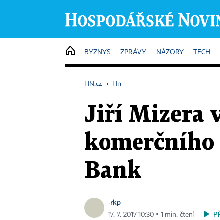
HOME
BYZNYS
ZPRÁVY
NÁZORY
TECH
HN.cz
›
Hn
Jiří Mizera 
komerčního
Bank
-rkp
P
17. 7. 2017 10:30 ▪ 1 min. čtení