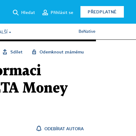
PŘEDPLATNÉ
Hledat
Přihlásit se
BeNative
ALŠÍ
Sdílet
Odemknout známému
formaci
ETA Money
ODEBÍRAT AUTORA