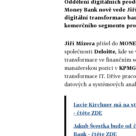
Oddělení digitálních pro
Money Bank nově vede Jiří 
digitální transformace ba
komerčního segmentu produ
Jiří Mizera
přišel do
MONE
společnosti
Deloitte
, kde se
transformace ve finančním se
manažerskou pozici v
KPMG
transformace IT. Dříve praco
datových a systémových anal
Lucie Kirchner má na s
- čtěte ZDE
Jakub Švestka bude od
Bank
- čtěte ZDE