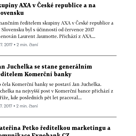
kupiny AXA v České republice a na
lovensku
nančním ředitelem skupiny AXA v České republice a
 Slovensku byl s účinností od července 2017
enován Laurent Jaumotte. Přichází z AXA...
 7. 2017 ▪ 2 min. čtení
an Juchelka se stane generálním
editelem Komerční banky
 čela Komerční banky se postaví Jan Juchelka.
chelka na nejvyšší post v Komerční bance přichází z
říže, kde posledních pět let pracoval...
 7. 2017 ▪ 2 min. čtení
ateřina Petko ředitelkou marketingu a
omunikace Expobank CZ