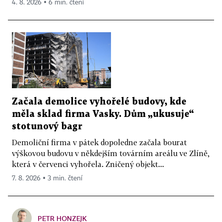
4. 8. 2026 ▪ 6 min. čtení
Začala demolice vyhořelé budovy, kde
měla sklad firma Vasky. Dům „ukusuje“
stotunový bagr
Demoliční firma v pátek dopoledne začala bourat
výškovou budovu v někdejším továrním areálu ve Zlíně,
která v červenci vyhořela. Zničený objekt...
7. 8. 2026 ▪ 3 min. čtení
PETR HONZEJK