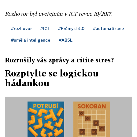
Rozhovor byl uveřejněn v ICT revue 10/2017.
#rozhovor
#ICT
#Průmysl 4.0
#automatizace
#umělá inteligence
#ABSL
Rozrušily vás zprávy a cítíte stres?
Rozptylte se logickou
hádankou