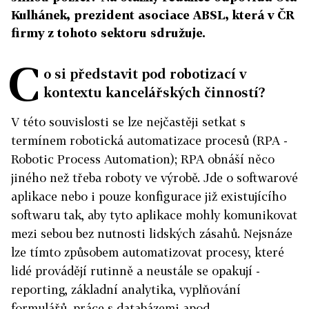
Kulhánek, prezident asociace ABSL, která v ČR
firmy z tohoto sektoru sdružuje.
C
o si představit pod robotizací v
kontextu kancelářských činností?
V této souvislosti se lze nejčastěji setkat s
termínem robotická automatizace procesů (RPA -
Robotic Process Automation); RPA obnáší něco
jiného než třeba roboty ve výrobě. Jde o softwarové
aplikace nebo i pouze konfigurace již existujícího
softwaru tak, aby tyto aplikace mohly komunikovat
mezi sebou bez nutnosti lidských zásahů. Nejsnáze
lze tímto způsobem automatizovat procesy, které
lidé provádějí rutinně a neustále se opakují -
reporting, základní analytika, vyplňování
formulářů, práce s databázemi apod.