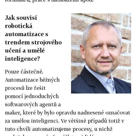
Jak souvisí
robotická
automatizace s
trendem strojového
učení a umělé
inteligence?
Pouze částečně.
Automatizace běžných
procesů lze řešit
pomocí jednoduchých
softwarových agentů a
maker, které by bylo opravdu nadnesené označovat
za umělou inteligenci. Ve většině případů totiž v
tuto chvíli automatizujeme procesy, u nichž