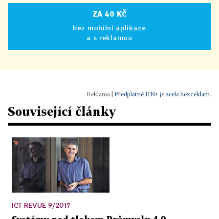
ZA 40 KČ
bez mobilní aplikace
a s reklamou
|
Předplatné HN+ je zcela bez reklam.
Související články
ICT REVUE 9/2017