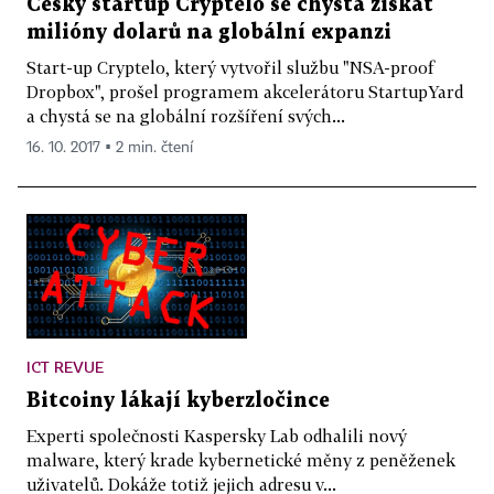
Český startup Cryptelo se chystá získat
milióny dolarů na globální expanzi
Start-up Cryptelo, který vytvořil službu "NSA-proof
Dropbox", prošel programem akcelerátoru StartupYard
a chystá se na globální rozšíření svých...
16. 10. 2017 ▪ 2 min. čtení
ICT REVUE
Bitcoiny lákají kyberzločince
Experti společnosti Kaspersky Lab odhalili nový
malware, který krade kybernetické měny z peněženek
uživatelů. Dokáže totiž jejich adresu v...