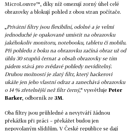
MicroLouvre™, díky níž omezují zorný úhel celé
obrazovky a blokují pohled z obou stran počítače.
„
Privátní filtry jsou flexibilní, odolné a je velmi
jednoduché je opakovaně umístit na obrazovku
jakéhokoliv monitoru, notebooku, tabletu či mobilu.
Při pohledu z boku na obrazovku začíná obraz už od
úhlu 30 stupňů černat a obsah obrazovky se tím
pádem stává pro zvědavé pohledy neviditelný.
Druhou možností je zlatý filtr, který hackerovi
ukáže jen jeho vlastní odraz a zanechává obrazovku
o 14 % zřetelnější než filtr černý,
“ vysvětluje
Peter
Barker
, odborník ze
3M
.
Oba filtry jsou průhledné a nevytváří žádnou
překážku při práci – překážet budou jen
nepovolaným slídilům. V České republice se dají