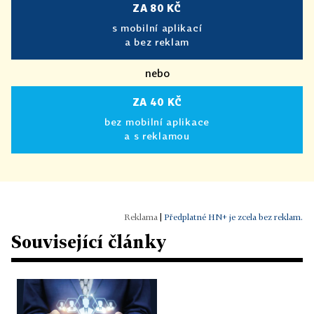
ZA 80 KČ
s mobilní aplikací
a bez reklam
nebo
ZA 40 KČ
bez mobilní aplikace
a s reklamou
|
Předplatné HN+ je zcela bez reklam.
Související články