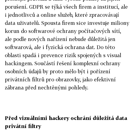
porušení. GDPR se týká všech firem a institucí, ale
i jednotlivců a online služeb, které zpracovávají
data uživatelů. Spousta firem sice investuje miliony
korun do softwarové ochrany počítačových sítí,
ale podle nových nařízení nebude důležitá jen
softwarová, ale i fyzická ochrana dat. Do této
oblasti spadá i prevence rizik spojených s visual
hackingem. Součástí řešení komplexní ochrany
osobních údajů by proto mělo být i pořízení
privátních filtrů pro obrazovky, jako efektivní
zábrana před nechtěnými pohledy.
Před vizuálními hackery ochrání důležitá data
privátní filtry