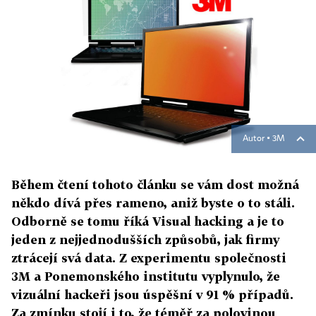
Autor ▪
3M
Během čtení tohoto článku se vám dost možná
někdo dívá přes rameno, aniž byste o to stáli.
Odborně se tomu říká Visual hacking a je to
jeden z nejjednodušších způsobů, jak firmy
ztrácejí svá data. Z experimentu společnosti
3M a Ponemonského institutu vyplynulo, že
vizuální hackeři jsou úspěšní v 91 % případů.
Za zmínku stojí i to, že téměř za polovinou