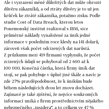
Ale i vyzrazení méně důležitých dat může ohrozit
důvěru zákazníků, a od ztráty důvěry je to už jen
krůček ke ztrátě zákazníka, potažmo zisku. Podle
studie Cost of Data Breach, kterou letos
Ponemonský institut realizoval s IBM, sice
průměrné náklady vynaložené za únik jedné
informace v posledním roce klesly na 141 dolarů,
zároveň však počet odcizených dat narůstá.
Z průzkumu mezi 419 firmami vyplynulo, že počet
zcizených údajů se pohyboval od 2 600 až k
100 000. Konečná částka, která firmy únik dat
stojí, se pak pohybuje v úplně jiné škále a navíc je
zde 27% pravděpodobnost, že k únikům bude
během následujících dvou let znovu docházet.
Zajímavé je také zjištění, že nejvíce soukromých
informací uniká z firem prostřednictvím nějakého
nebezpečného „insidera“, a to celkem ve 47 %