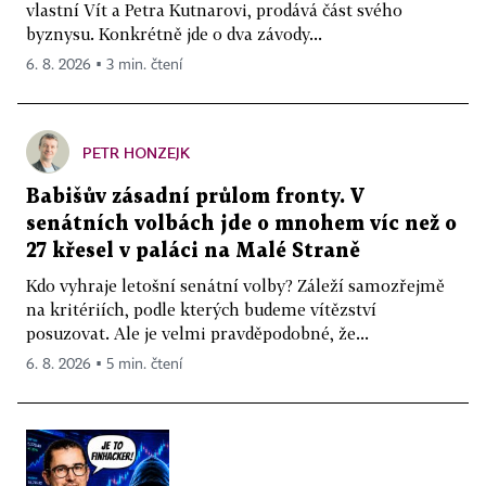
vlastní Vít a Petra Kutnarovi, prodává část svého
byznysu. Konkrétně jde o dva závody...
6. 8. 2026 ▪ 3 min. čtení
PETR HONZEJK
Babišův zásadní průlom fronty. V
senátních volbách jde o mnohem víc než o
27 křesel v paláci na Malé Straně
Kdo vyhraje letošní senátní volby? Záleží samozřejmě
na kritériích, podle kterých budeme vítězství
posuzovat. Ale je velmi pravděpodobné, že...
6. 8. 2026 ▪ 5 min. čtení