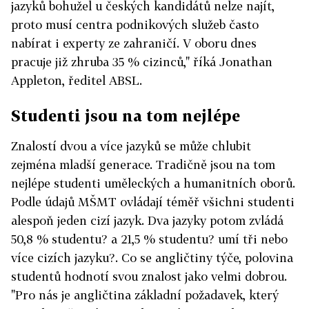
jazyků bohužel u českých kandidátů nelze najít,
proto musí centra podnikových služeb často
nabírat i experty ze zahraničí. V oboru dnes
pracuje již zhruba 35 % cizinců," říká Jonathan
Appleton, ředitel ABSL.
Studenti jsou na tom nejlépe
Znalostí dvou a více jazyků se může chlubit
zejména mladší generace. Tradičně jsou na tom
nejlépe studenti uměleckých a humanitních oborů.
Podle údajů MŠMT ovládají téměř všichni studenti
alespoň jeden cizí jazyk. Dva jazyky potom zvládá
50,8 % studentu? a 21,5 % studentu? umí tři nebo
více cizích jazyku?. Co se angličtiny týče, polovina
studentů hodnotí svou znalost jako velmi dobrou.
"Pro nás je angličtina základní požadavek, který