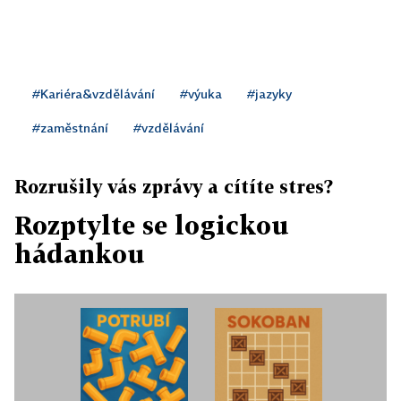
#Kariéra&vzdělávání
#výuka
#jazyky
#zaměstnání
#vzdělávání
Rozrušily vás zprávy a cítíte stres?
Rozptylte se logickou
hádankou