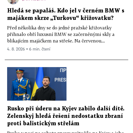
Hledá se papaláš. Kdo jel v černém BMW s
majákem skrze „Turkovu“ křižovatku?
Před několika dny se do jedné pražské křižovatky
přihnalo obří luxusní BMW se začerněnými skly a
blikajícím majáčkem na střeše. Na červenou...
4. 8. 2026 ▪ 6 min. čtení
Rusko při úderu na Kyjev zabilo další dítě.
Zelenskyj hledá řešení nedostatku zbraní
proti balistickým střelám
Rusko v noci na sobotu znovu zaútočilo na Kyjev a jeho