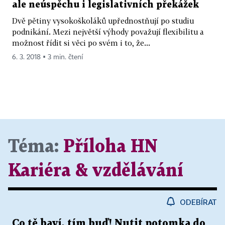
ale neúspěchu i legislativních překážek
Dvě pětiny vysokoškoláků upřednostňují po studiu
podnikání. Mezi největší výhody považují flexibilitu a
možnost řídit si věci po svém i to, že...
6. 3. 2018 ▪ 3 min. čtení
Téma:
Příloha HN
Kariéra & vzdělávání
ODEBÍRAT
Co tě baví, tím buď! Nutit potomka do