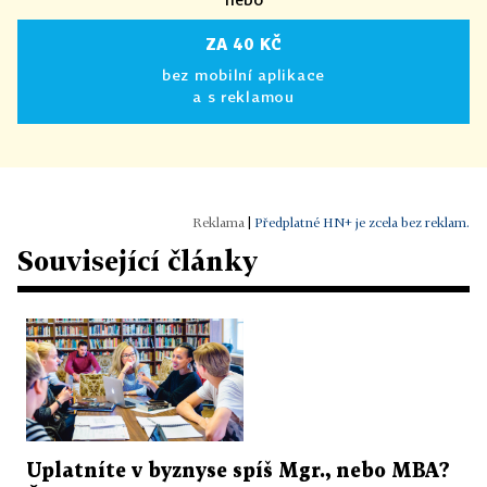
ZA 40 KČ
bez mobilní aplikace
a s reklamou
|
Předplatné HN+ je zcela bez reklam.
Související články
Uplatníte v byznyse spíš Mgr., nebo MBA?