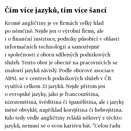
Čím více jazyků, tím více šancí
Kromě angličtiny je ve firmách velký hlad
po němčině. Nejde jen o výrobní firmy, ale
i o finanční instituce, podniky působící v oblasti
informačních technologií a samozřejmě
i společnosti z oboru sdílených podnikových
služeb. Tento obor je obecně na pracovnících se
znalostí jazyků závislý. Podle oborové asociace
ABSL se v centrech podnikových služeb v ČR
využívá celkem 33 jazyků. Nejde přitom jen
o evropské jazyky, jako je francouzština,
nizozemština, švédština či španělština, ale i jazyky
méně obvyklé, například korejština či hebrejština.
Kdo tedy vedle angličtiny zvládá některý z těchto
jazyků, nemusí se o svou kariéru bát. "Celou řadu