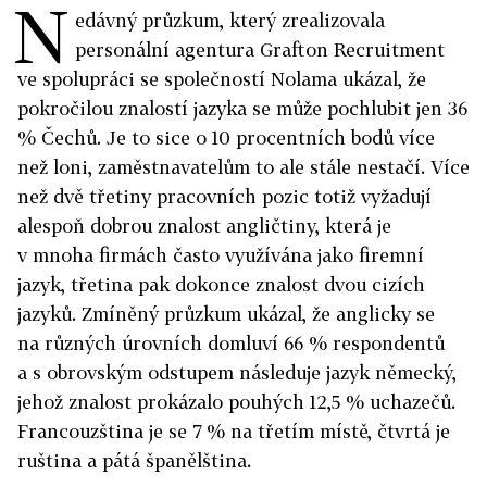
N
edávný průzkum, který zrealizovala
personální agentura Grafton Recruitment
ve spolupráci se společností Nolama ukázal, že
pokročilou znalostí jazyka se může pochlubit jen 36
% Čechů. Je to sice o 10 procentních bodů více
než loni, zaměstnavatelům to ale stále nestačí. Více
než dvě třetiny pracovních pozic totiž vyžadují
alespoň dobrou znalost angličtiny, která je
v mnoha firmách často využívána jako firemní
jazyk, třetina pak dokonce znalost dvou cizích
jazyků. Zmíněný průzkum ukázal, že anglicky se
na různých úrovních domluví 66 % respondentů
a s obrovským odstupem následuje jazyk německý,
jehož znalost prokázalo pouhých 12,5 % uchazečů.
Francouzština je se 7 % na třetím místě, čtvrtá je
ruština a pátá španělština.