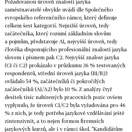
Požadovanou úroveň znalosti jazyka
zaměstnavatelé obvykle uvádí dle Společného
evropského referenčního rámce, který definuje
celkem šest kategorií. Nejnižší úroveň, tedy
začátečníka, který rozumí základním slovům
a pojmům, představuje A1, nejvyšší úroveň, tedy
člověka disponujícího profesionální znalostí jazyka
slovem i písmem pak C2. Nejvyšší znalost jazyka
(C1 či C2) prokázalo v průzkumu 36 % testovaných
respondentů, střední úroveň jazyka (B1/B2)
ovládalo 54 %, začátečníků či pokročilých
začátečníků (A1/A2) bylo 10 %. Z analýzy čtyř
desítek tisíc nabízených pracovních pozic ovšem
vyplynulo, že úroveň C1/C2 byla vyžadována pro 46
% z nich, je tedy potřeba jazykové vzdělávání ještě
zintenzivnit, a to nejen formou firemních
jazykových kurzů, ale i v rámci škol. "Kandidátům