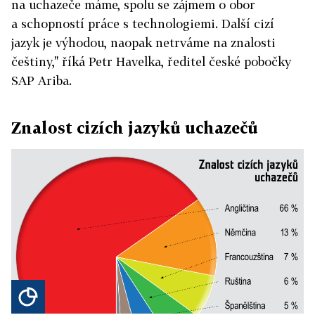
na uchazeče máme, spolu se zájmem o obor
a schopností práce s technologiemi. Další cizí
jazyk je výhodou, naopak netrváme na znalosti
češtiny," říká Petr Havelka, ředitel české pobočky
SAP Ariba.
Znalost cizích jazyků uchazečů