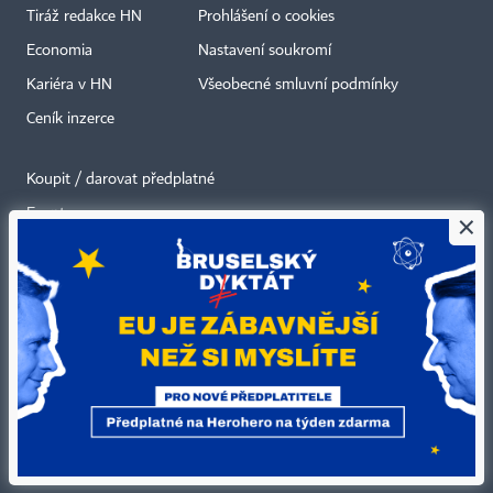
Tiráž redakce HN
Prohlášení o cookies
Economia
Nastavení soukromí
Kariéra v HN
Všeobecné smluvní podmínky
Ceník inzerce
Koupit / darovat předplatné
Eventy
×
Newslettery
RSS kanály
Autorská práva vykonává vydavatel. Bez písemného svolení vydavatele je
zakázáno jakékoli užití částí nebo celku díla, zejména rozmnožování a šíření
jakýmkoli způsobem, mechanickým nebo elektronickým, v českém nebo
jiném jazyce. Bez souhlasu vydavatele je zakázáno též rozmnožování
obsahu pro účely automatizované analýzy textů nebo dat
podle ustanovení § 39c autorského zákona.