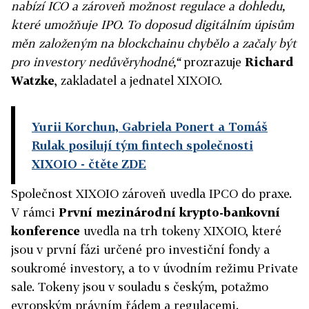
nabízí ICO a zároveň možnost regulace a dohledu,
které umožňuje IPO. To doposud digitálním úpisům
měn založeným na blockchainu chybělo a začaly být
pro investory nedůvěryhodné,“
prozrazuje
Richard
Watzke
, zakladatel a jednatel XIXOIO.
Yurii Korchun, Gabriela Ponert a Tomáš
Rulak posilují tým fintech společnosti
XIXOIO
- čtěte ZDE
Společnost XIXOIO zároveň uvedla IPCO do praxe.
V rámci
První mezinárodní krypto-bankovní
konference
uvedla na trh tokeny XIXOIO, které
jsou v první fázi určené pro investiční fondy a
soukromé investory, a to v úvodním režimu Private
sale. Tokeny jsou v souladu s českým, potažmo
evropským právním řádem a regulacemi.