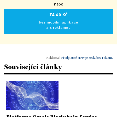
nebo
ZA 40 KČ
bez mobilní aplikace
a s reklamou
|
Předplatné HN+ je zcela bez reklam.
Související články