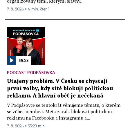
organizovaný těmi, kterými slavný...
7. 8. 2026 ▪ 4 min. čtení
55:23
PODCAST PODPÁSOVKA
Utajený problém. V Česku se chystají
první volby, kdy sítě blokují politickou
reklamu. A hlavní oběť je nečekaná
V Podpásovce se tentokrát věnujeme tématu, o kterém
se vůbec nemluví. Meta začala blokovat politickou
reklamu na Facebooku a Instagramu a...
7. 8. 2026 ▪ 55:23 min.