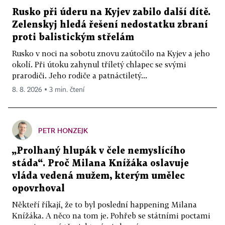
Rusko při úderu na Kyjev zabilo další dítě.
Zelenskyj hledá řešení nedostatku zbraní
proti balistickým střelám
Rusko v noci na sobotu znovu zaútočilo na Kyjev a jeho
okolí. Při útoku zahynul tříletý chlapec se svými
prarodiči. Jeho rodiče a patnáctiletý...
8. 8. 2026 ▪ 3 min. čtení
PETR HONZEJK
„Prolhaný hlupák v čele nemyslícího
stáda“. Proč Milana Knížáka oslavuje
vláda vedená mužem, kterým umělec
opovrhoval
Někteří říkají, že to byl poslední happening Milana
Knížáka. A něco na tom je. Pohřeb se státními poctami