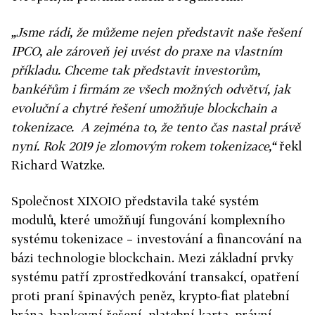
„Jsme rádi, že můžeme nejen představit naše řešení
IPCO, ale zároveň jej uvést do praxe na vlastním
příkladu. Chceme tak představit investorům,
bankéřům i firmám ze všech možných odvětví, jak
evoluční a chytré řešení umožňuje blockchain a
tokenizace. A zejména to, že tento čas nastal právě
nyní. Rok 2019 je zlomovým rokem tokenizace,“
řekl
Richard Watzke.
Společnost XIXOIO představila také systém
modulů, které umožňují fungování komplexního
systému tokenizace – investování a financování na
bázi technologie blockchain. Mezi základní prvky
systému patří zprostředkování transakcí, opatření
proti praní špinavých peněz, krypto-fiat platební
brána, bankovní řešení, platební karta, právní