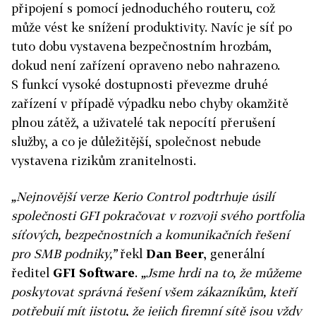
připojení s pomocí jednoduchého routeru, což
může vést ke snížení produktivity. Navíc je síť po
tuto dobu vystavena bezpečnostním hrozbám,
dokud není zařízení opraveno nebo nahrazeno.
S funkcí vysoké dostupnosti převezme druhé
zařízení v případě výpadku nebo chyby okamžitě
plnou zátěž, a uživatelé tak nepocítí přerušení
služby, a co je důležitější, společnost nebude
vystavena rizikům zranitelnosti.
„Nejnovější verze Kerio Control podtrhuje úsilí
společnosti GFI pokračovat v rozvoji svého portfolia
síťových, bezpečnostních a komunikačních řešení
pro SMB podniky,”
řekl
Dan Beer
, generální
ředitel
GFI Software
.
„Jsme hrdi na to, že můžeme
poskytovat správná řešení všem zákazníkům, kteří
potřebují mít jistotu, že jejich firemní sítě jsou vždy