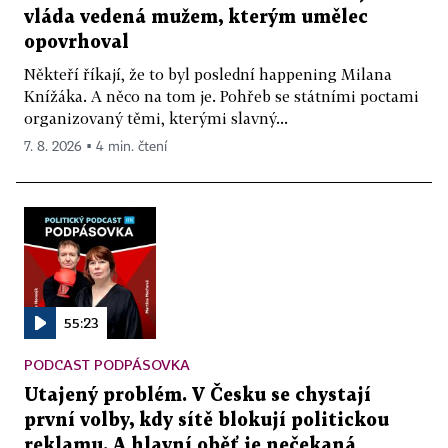
vláda vedená mužem, kterým umělec
opovrhoval
Někteří říkají, že to byl poslední happening Milana
Knížáka. A něco na tom je. Pohřeb se státními poctami
organizovaný těmi, kterými slavný...
7. 8. 2026 ▪ 4 min. čtení
55:23
PODCAST PODPÁSOVKA
Utajený problém. V Česku se chystají
první volby, kdy sítě blokují politickou
reklamu. A hlavní oběť je nečekaná