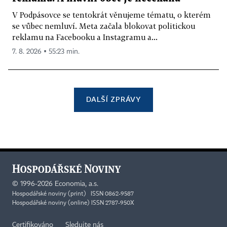
V Podpásovce se tentokrát věnujeme tématu, o kterém
se vůbec nemluví. Meta začala blokovat politickou
reklamu na Facebooku a Instagramu a...
7. 8. 2026 ▪ 55:23 min.
DALŠÍ ZPRÁVY
©
1996-2026
Economia, a.s.
Hospodářské noviny (print) ISSN 0862-9587
Hospodářské noviny (online) ISSN 2787-950X
Certifikováno
Sledujte nás