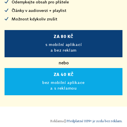
Odemykejte obsah pro přátele
Články v audioverzi + playlist
Možnost kdykoliv zrušit
ZA 80 KČ
s mobilní aplikací
a bez reklam
nebo
ZA 40 KČ
bez mobilní aplikace
a s reklamou
|
Předplatné HN+ je zcela bez reklam.