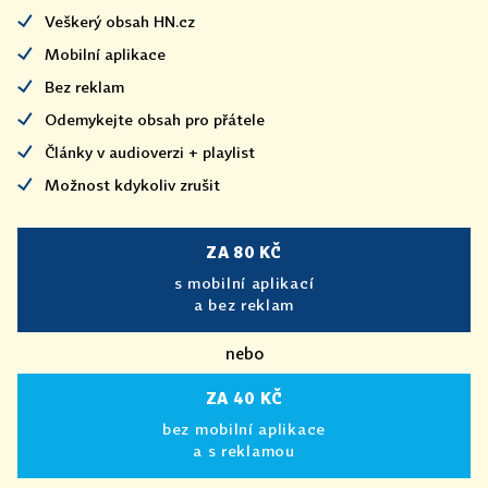
Veškerý obsah HN.cz
Mobilní aplikace
Bez reklam
Odemykejte obsah pro přátele
Články v audioverzi + playlist
Možnost kdykoliv zrušit
ZA 80 KČ
s mobilní aplikací
a bez reklam
nebo
ZA 40 KČ
bez mobilní aplikace
a s reklamou