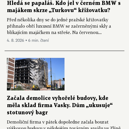
Hledá se papaláš. Kdo jel v černém BMW s
majákem skrze „Turkovu“ křižovatku?
Před několika dny se do jedné pražské křižovatky
přihnalo obří luxusní BMW se začerněnými skly a
blikajícím majáčkem na střeše. Na červenou...
4. 8. 2026 ▪ 6 min. čtení
Začala demolice vyhořelé budovy, kde
měla sklad firma Vasky. Dům „ukusuje“
stotunový bagr
Demoliční firma v pátek dopoledne začala bourat
výškovou budovu v někdejším továrním areálu ve Zlíně,