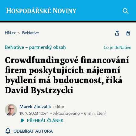
HN.cz
›
BeNative
BeNative – partnerský obsah
Co je BeNative
Crowdfundingové financování
firem poskytujících nájemní
bydlení má budoucnost, říká
David Bystrzycki
Marek Zouzalík
editor
19. 7. 2023 10:44 ▪ Aktualizováno ▪ 6 min. čtení
PŘEHRÁT ČLÁNEK
ODEBÍRAT AUTORA