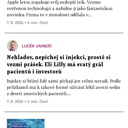
Apple letos zopakuje svůj nejlepší trik. Vezme
ověřenou technologii a nabídne ji jako fantastickou
novinku. Firma to v minulosti udělala v...
7. 8. 2026 ▪ 4 min. čtení
LUDĚK VAINERT
Nehladov, nepíchej si injekci, prostě si
vezmi prášek. Eli Lilly má svatý grál
pacientů i investorů
Injekce si běžní lidé sami píchají jen velmi neradi. Podle
průzkumů má k takové formě užívání léků averzi sedm
z deseti amerických pacientů....
7. 8. 2026 ▪ 4 min. čtení