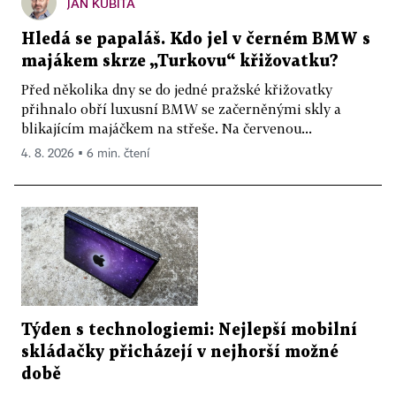
JAN KUBITA
Hledá se papaláš. Kdo jel v černém BMW s
majákem skrze „Turkovu“ křižovatku?
Před několika dny se do jedné pražské křižovatky
přihnalo obří luxusní BMW se začerněnými skly a
blikajícím majáčkem na střeše. Na červenou...
4. 8. 2026 ▪ 6 min. čtení
Týden s technologiemi: Nejlepší mobilní
skládačky přicházejí v nejhorší možné
době