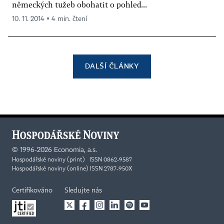
německých tužeb obohatit o pohled...
10. 11. 2014 ▪ 4 min. čtení
DALŠÍ ČLÁNKY
©
1996-2026
Economia, a.s.
Hospodářské noviny (print) ISSN 0862-9587
Hospodářské noviny (online) ISSN 2787-950X
Certifikováno
Sledujte nás