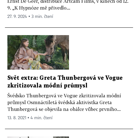
Ernst De Geer, distribuce Artcam Films, v kinech od 12.
9. „K Hypnóze mě přivedlo...
27. 9. 2024 ▪ 3 min. čtení
Svět extra: Greta Thunbergová ve Vogue
zkritizovala módní průmysl
Švédsko Thunbergová ve Vogue zkritizovala módní
průmysl Osmnáctiletá švédská aktivistka Greta
Thunbergová se objevila na obálce vůbec prvního...
13. 8. 2021 ▪ 4 min. čtení