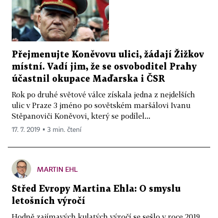
Přejmenujte Koněvovu ulici, žádají Žižkov
místní. Vadí jim, že se osvoboditel Prahy
účastnil okupace Maďarska i ČSR
Rok po druhé světové válce získala jedna z nejdelších
ulic v Praze 3 jméno po sovětském maršálovi Ivanu
Stěpanoviči Koněvovi, který se podílel...
17. 7. 2019 ▪ 3 min. čtení
MARTIN EHL
Střed Evropy Martina Ehla: O smyslu
letošních výročí
Hodně zajímavých kulatých výročí se sešlo v roce 2019.