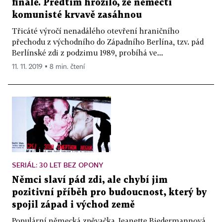
finále. Předtím hrozilo, že němečtí
komunisté krvavě zasáhnou
Třicáté výročí nenadálého otevření hraničního
přechodu z východního do Západního Berlína, tzv. pád
Berlínské zdi z podzimu 1989, probíhá ve...
11. 11. 2019 ▪ 8 min. čtení
SERIÁL: 30 LET BEZ OPONY
Němci slaví pád zdi, ale chybí jim
pozitivní příběh pro budoucnost, který by
spojil západ i východ země
Populární německá zpěvačka Jeanette Biedermannová