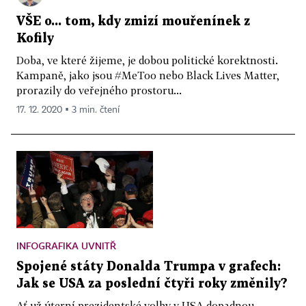
VŠE o... tom, kdy zmizí mouřenínek z
Kofily
Doba, ve které žijeme, je dobou politické korektnosti.
Kampaně, jako jsou #MeToo nebo Black Lives Matter,
prorazily do veřejného prostoru...
17. 12. 2020 ▪ 3 min. čtení
INFOGRAFIKA UVNITŘ
Spojené státy Donalda Trumpa v grafech:
Jak se USA za poslední čtyři roky změnily?
Ať už úterní prezidentské volby v USA dopadnou