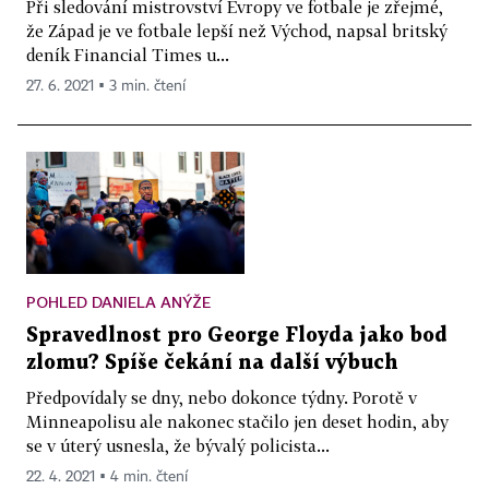
Při sledování mistrovství Evropy ve fotbale je zřejmé,
že Západ je ve fotbale lepší než Východ, napsal britský
deník Financial Times u...
27. 6. 2021 ▪ 3 min. čtení
POHLED DANIELA ANÝŽE
Spravedlnost pro George Floyda jako bod
zlomu? Spíše čekání na další výbuch
Předpovídaly se dny, nebo dokonce týdny. Porotě v
Minneapolisu ale nakonec stačilo jen deset hodin, aby
se v úterý usnesla, že bývalý policista...
22. 4. 2021 ▪ 4 min. čtení