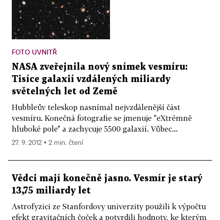
FOTO UVNITŘ
NASA zveřejnila nový snímek vesmíru:
Tisíce galaxií vzdálených miliardy
světelných let od Země
Hubbleův teleskop nasnímal nejvzdálenější část
vesmíru. Konečná fotografie se jmenuje "eXtrémně
hluboké pole" a zachycuje 5500 galaxií. Vůbec...
27. 9. 2012 ▪ 2 min. čtení
Vědci mají konečně jasno. Vesmír je starý
13,75 miliardy let
Astrofyzici ze Stanfordovy univerzity použili k výpočtu
efekt gravitačních čoček a potvrdili hodnoty, ke kterým