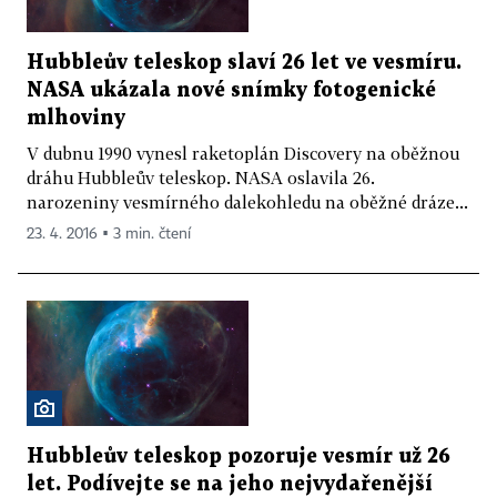
Hubbleův teleskop slaví 26 let ve vesmíru.
NASA ukázala nové snímky fotogenické
mlhoviny
V dubnu 1990 vynesl raketoplán Discovery na oběžnou
dráhu Hubbleův teleskop. NASA oslavila 26.
narozeniny vesmírného dalekohledu na oběžné dráze...
23. 4. 2016 ▪ 3 min. čtení
Hubbleův teleskop pozoruje vesmír už 26
let. Podívejte se na jeho nejvydařenější