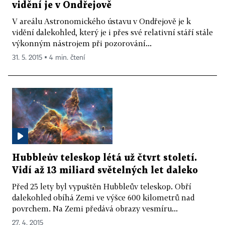
vidění je v Ondřejově
V areálu Astronomického ústavu v Ondřejově je k
vidění dalekohled, který je i přes své relativní stáří stále
výkonným nástrojem při pozorování...
31. 5. 2015 ▪ 4 min. čtení
Hubbleův teleskop létá už čtvrt století.
Vidí až 13 miliard světelných let daleko
Před 25 lety byl vypuštěn Hubbleův teleskop. Obří
dalekohled obíhá Zemi ve výšce 600 kilometrů nad
povrchem. Na Zemi předává obrazy vesmíru...
27. 4. 2015