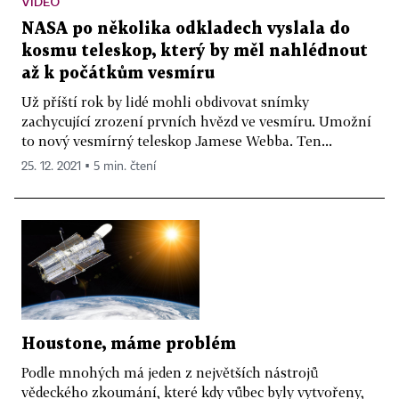
VIDEO
NASA po několika odkladech vyslala do
kosmu teleskop, který by měl nahlédnout
až k počátkům vesmíru
Už příští rok by lidé mohli obdivovat snímky
zachycující zrození prvních hvězd ve vesmíru. Umožní
to nový vesmírný teleskop Jamese Webba. Ten...
25. 12. 2021 ▪ 5 min. čtení
Houstone, máme problém
Podle mnohých má jeden z největších nástrojů
vědeckého zkoumání, které kdy vůbec byly vytvořeny,