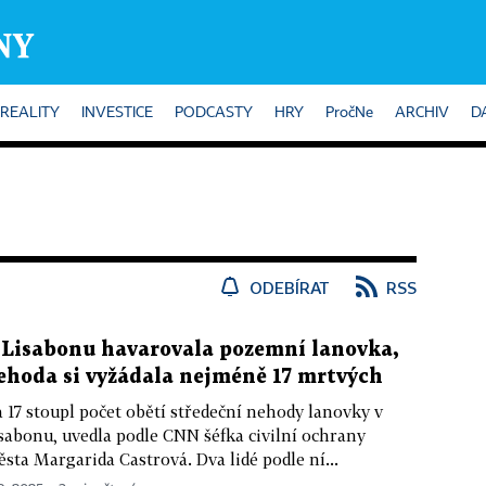
REALITY
INVESTICE
PODCASTY
HRY
PročNe
ARCHIV
D
ODEBÍRAT
RSS
 Lisabonu havarovala pozemní lanovka,
ehoda si vyžádala nejméně 17 mrtvých
 17 stoupl počet obětí středeční nehody lanovky v
sabonu, uvedla podle CNN šéfka civilní ochrany
sta Margarida Castrová. Dva lidé podle ní...