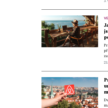
3. 
VE
J
j
p
Pr
př
za
23
P
u
m
Dv
ma