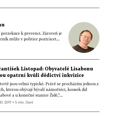
nu
 perzekuce k prevenci. Zároveň je
rník může v politice poztrácet...
rantišek Listopad: Obyvatelé Lisabonu
sou opatrní kvůli dědictví inkvizice
tvrtě jsou velmi typické. Právě se procházím jednou z
ch, kterou obývají bývalí námořníci, kousek dál
abové a u konečné stanice Židé,"...
10. 2017 ▪ 5 min. čtení