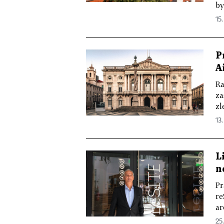
by
15.
P
A
Ra
za
zl
13.
L
n
Pr
re
ar
25.