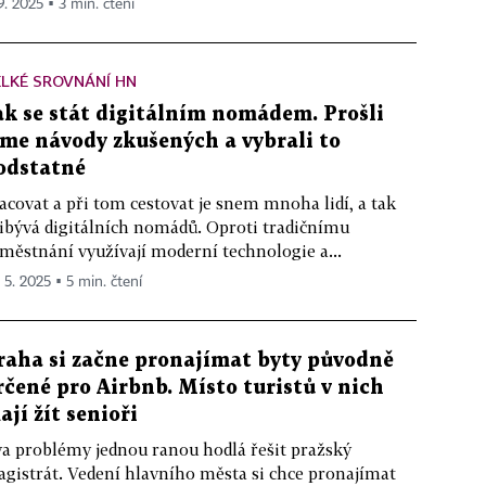
9. 2025 ▪ 3 min. čtení
LKÉ SROVNÁNÍ HN
ak se stát digitálním nomádem. Prošli
sme návody zkušených a vybrali to
odstatné
acovat a při tom cestovat je snem mnoha lidí, a tak
ibývá digitálních nomádů. Oproti tradičnímu
městnání využívají moderní technologie a...
. 5. 2025 ▪ 5 min. čtení
raha si začne pronajímat byty původně
rčené pro Airbnb. Místo turistů v nich
ají žít senioři
a problémy jednou ranou hodlá řešit pražský
gistrát. Vedení hlavního města si chce pronajímat