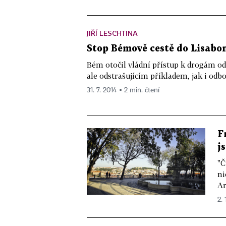
JIŘÍ LESCHTINA
Stop Bémově cestě do Lisabo
Bém otočil vládní přístup k drogám od
ale odstrašujícím příkladem, jak i odbo
31. 7. 2014 ▪ 2 min. čtení
F
j
"Č
ni
Ar
2. 