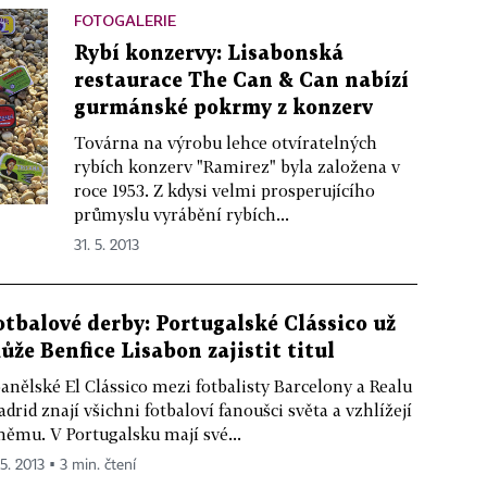
FOTOGALERIE
Rybí konzervy: Lisabonská
restaurace The Can & Can nabízí
gurmánské pokrmy z konzerv
Továrna na výrobu lehce otvíratelných
rybích konzerv "Ramirez" byla založena v
roce 1953. Z kdysi velmi prosperujícího
průmyslu vyrábění rybích...
31. 5. 2013
otbalové derby: Portugalské Clássico už
ůže Benfice Lisabon zajistit titul
anělské El Clássico mezi fotbalisty Barcelony a Realu
drid znají všichni fotbaloví fanoušci světa a vzhlížejí
němu. V Portugalsku mají své...
 5. 2013 ▪ 3 min. čtení