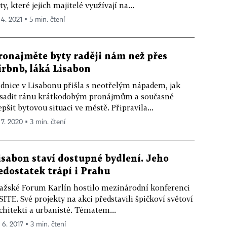
ty, které jejich majitelé využívají na...
 4. 2021 ▪ 5 min. čtení
ronajměte byty raději nám než přes
irbnb, láká Lisabon
dnice v Lisabonu přišla s neotřelým nápadem, jak
sadit ránu krátkodobým pronájmům a současně
epšit bytovou situaci ve městě. Připravila...
 7. 2020 ▪ 3 min. čtení
isabon staví dostupné bydlení. Jeho
edostatek trápí i Prahu
ažské Forum Karlín hostilo mezinárodní konferenci
SITE. Své projekty na akci představili špičkoví světoví
chitekti a urbanisté. Tématem...
 6. 2017 ▪ 3 min. čtení