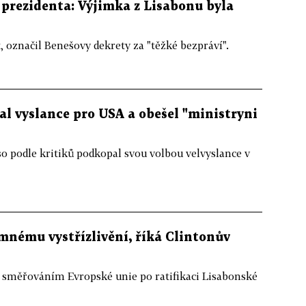
prezidenta: Výjimka z Lisabonu byla
t, označil Benešovy dekrety za "těžké bezpráví".
al vyslance pro USA a obešel "ministryni
o podle kritiků podkopal svou volbou velvyslance v
emnému vystřízlivění, říká Clintonův
měřováním Evropské unie po ratifikaci Lisabonské