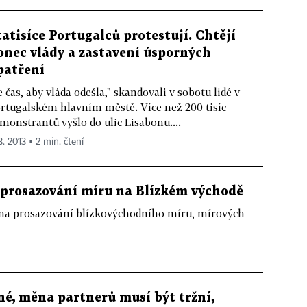
tatisíce Portugalců protestují. Chtějí
onec vlády a zastavení úsporných
patření
e čas, aby vláda odešla," skandovali v sobotu lidé v
rtugalském hlavním městě. Více než 200 tisíc
monstrantů vyšlo do ulic Lisabonu....
3. 2013 ▪ 2 min. čtení
 prosazování míru na Blízkém východě
t na prosazování blízkovýchodního míru, mírových
é, měna partnerů musí být tržní,