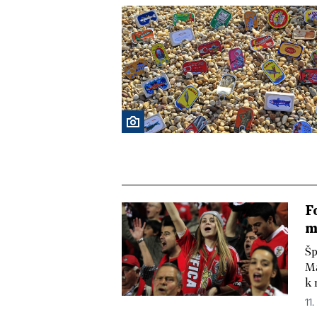
F
m
Šp
Ma
k 
11.