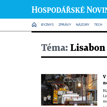
HOME
BYZNYS
ZPRÁVY
NÁZORY
TECH
Téma:
Lisabon
V
n
Na
Li
mě