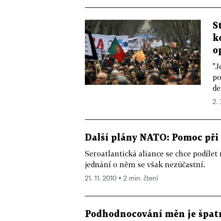
S
k
o
"J
po
de
2. 
Další plány NATO: Pomoc při
Seroatlantická aliance se chce podíle
jednání o něm se však nezúčastní.
21. 11. 2010 ▪ 2 min. čtení
Podhodnocování měn je špatn