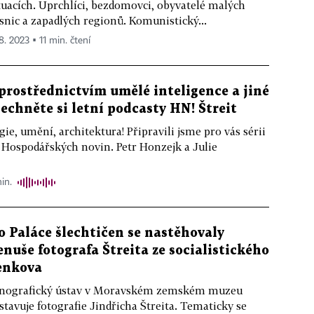
tuacích. Uprchlíci, bezdomovci, obyvatelé malých
snic a zapadlých regionů. Komunistický...
8. 2023 ▪ 11 min. čtení
prostřednictvím umělé inteligence a jiné
lechněte si letní podcasty HN! Štreit
ie, umění, architektura! Připravili jsme pro vás sérii
 Hospodářských novin. Petr Honzejk a Julie
in.
o Paláce šlechtičen se nastěhovaly
enuše fotografa Štreita ze socialistického
enkova
nografický ústav v Moravském zemském muzeu
stavuje fotografie Jindřicha Štreita. Tematicky se