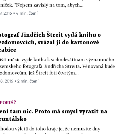
níček. "Nejsem závislý na tom, abych...
 9. 2016 ▪ 4 min. čtení
otograf Jindřich Štreit vydá knihu o
ezdomovcích, svázal ji do kartonové
rabice
íští měsíc vyjde kniha k sedmdesátinám významného
zemského fotografa Jindřicha Štreita. Věnovaná bude
zdomovcům, jež Štreit fotí čtvrtým...
 8. 2016 ▪ 2 min. čtení
EPORTÁŽ
ení tam nic. Proto má smysl vyrazit na
runtálsko
hodou výletů do toho kraje je, že nemusíte dny