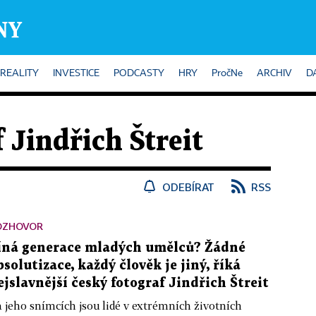
REALITY
INVESTICE
PODCASTY
HRY
PročNe
ARCHIV
D
 Jindřich Štreit
ODEBÍRAT
RSS
OZHOVOR
íná generace mladých umělců? Žádné
bsolutizace, každý člověk je jiný, říká
ejslavnější český fotograf Jindřich Štreit
 jeho snímcích jsou lidé v extrémních životních