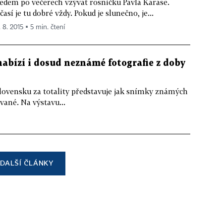
edem po večerech vzývat rosničku Pavla Karase.
časí je tu dobré vždy. Pokud je slunečno, je...
. 8. 2015 ▪ 5 min. čtení
abízí i dosud neznámé fotografie z doby
slovensku za totality představuje jak snímky známých
vané. Na výstavu...
DALŠÍ ČLÁNKY