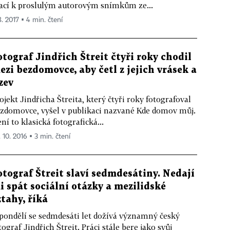
ací k proslulým autorovým snímkům ze...
8. 2017 ▪ 4 min. čtení
otograf Jindřich Štreit čtyři roky chodil
ezi bezdomovce, aby četl z jejich vrásek a
izev
ojekt Jindřicha Štreita, který čtyři roky fotografoval
zdomovce, vyšel v publikaci nazvané Kde domov můj.
ní to klasická fotografická...
. 10. 2016 ▪ 3 min. čtení
otograf Štreit slaví sedmdesátiny. Nedají
i spát sociální otázky a mezilidské
ztahy, říká
pondělí se sedmdesáti let dožívá významný český
tograf Jindřich Štreit. Práci stále bere jako svůj