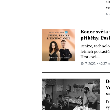
si
ve
4. 
Konec světa 
příběhy. Pos
Peníze, technolog
letních podcastů
Hrstková...
19. 7. 2023 ▪ 42:37 m
D
V
v
Et
vy