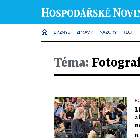
HOME
BYZNYS
ZPRÁVY
NÁZORY
TECH
Téma:
Fotograf
R
L
a
n
Na