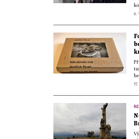
ko
6.
F
b
k
Př
tu
be
17.
R
N
B
Vý