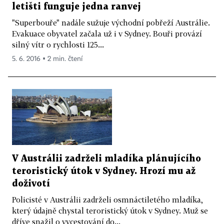
letišti funguje jedna ranvej
"Superbouře" nadále sužuje východní pobřeží Austrálie.
Evakuace obyvatel začala už i v Sydney. Bouři provází
silný vítr o rychlosti 125...
5. 6. 2016 ▪ 2 min. čtení
V Austrálii zadrželi mladíka plánujícího
teroristický útok v Sydney. Hrozí mu až
doživotí
Policisté v Austrálii zadrželi osmnáctiletého mladíka,
který údajně chystal teroristický útok v Sydney. Muž se
dříve snažil o vycestování do...