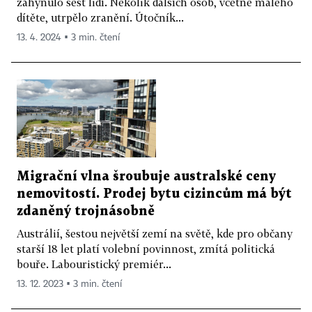
zahynulo šest lidí. Několik dalších osob, včetně malého
dítěte, utrpělo zranění. Útočník...
13. 4. 2024 ▪ 3 min. čtení
Migrační vlna šroubuje australské ceny
nemovitostí. Prodej bytu cizincům má být
zdaněný trojnásobně
Austrálií, šestou největší zemí na světě, kde pro občany
starší 18 let platí volební povinnost, zmítá politická
bouře. Labouristický premiér...
13. 12. 2023 ▪ 3 min. čtení