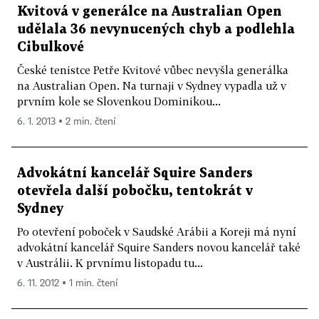
Kvitová v generálce na Australian Open
udělala 36 nevynucených chyb a podlehla
Cibulkové
České tenistce Petře Kvitové vůbec nevyšla generálka
na Australian Open. Na turnaji v Sydney vypadla už v
prvním kole se Slovenkou Dominikou...
6. 1. 2013 ▪ 2 min. čtení
Advokátní kancelář Squire Sanders
otevřela další pobočku, tentokrát v
Sydney
Po otevření poboček v Saudské Arábii a Koreji má nyní
advokátní kancelář Squire Sanders novou kancelář také
v Austrálii. K prvnímu listopadu tu...
6. 11. 2012 ▪ 1 min. čtení