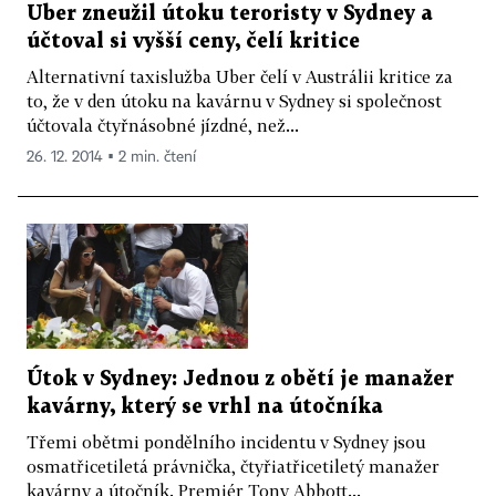
Uber zneužil útoku teroristy v Sydney a
účtoval si vyšší ceny, čelí kritice
Alternativní taxislužba Uber čelí v Austrálii kritice za
to, že v den útoku na kavárnu v Sydney si společnost
účtovala čtyřnásobné jízdné, než...
26. 12. 2014 ▪ 2 min. čtení
Útok v Sydney: Jednou z obětí je manažer
kavárny, který se vrhl na útočníka
Třemi obětmi pondělního incidentu v Sydney jsou
osmatřicetiletá právnička, čtyřiatřicetiletý manažer
kavárny a útočník. Premiér Tony Abbott...