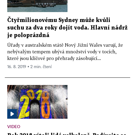
Čtyřmilionovému Sydney může kvůli
suchu za dva roky dojít voda. Hlavní nádrž
je poloprázdná
Úřady v australském státě Nový Jižní Wales varují, že
nebývalým tempem ubývá množství vody v tocích,
které jsou klíčové pro přehrady zásobující...
16. 8. 2019 ▪ 2 min. čtení
VIDEO