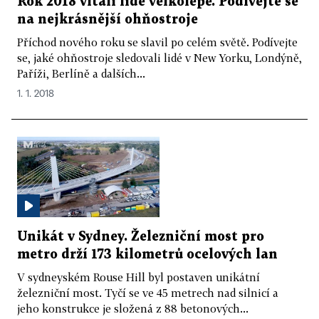
Rok 2018 vítali lidé velkolepě. Podívejte se
na nejkrásnější ohňostroje
Příchod nového roku se slavil po celém světě. Podívejte
se, jaké ohňostroje sledovali lidé v New Yorku, Londýně,
Paříži, Berlíně a dalších...
1. 1. 2018
Unikát v Sydney. Železniční most pro
metro drží 173 kilometrů ocelových lan
V sydneyském Rouse Hill byl postaven unikátní
železniční most. Tyčí se ve 45 metrech nad silnicí a
jeho konstrukce je složená z 88 betonových...