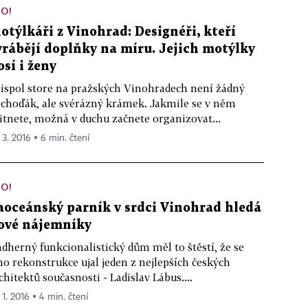
O!
otýlkáři z Vinohrad: Designéři, kteří
yrábějí doplňky na míru. Jejich motýlky
osí i ženy
ispol store na pražských Vinohradech není žádný
choďák, ale svérázný krámek. Jakmile se v něm
itnete, možná v duchu začnete organizovat...
 3. 2016 ▪ 6 min. čtení
O!
aoceánský parník v srdci Vinohrad hledá
ové nájemníky
dherný funkcionalistický dům měl to štěstí, že se
ho rekonstrukce ujal jeden z nejlepších českých
chitektů současnosti - Ladislav Lábus....
 1. 2016 ▪ 4 min. čtení