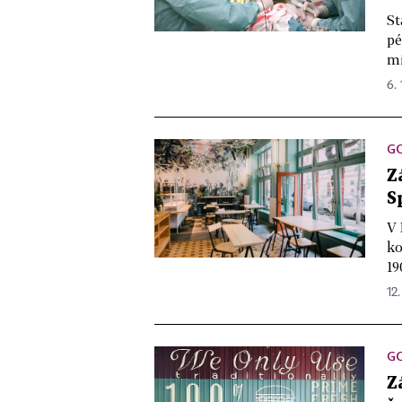
St
pé
mi
6. 
G
Z
S
V 
ko
19
12.
G
Z