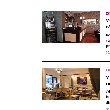
E
V
t
Re
st
př
27.
E
V
m
Ol
bi
di
10.