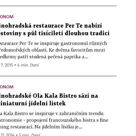
KONOM
inohradská restaurace Per Te nabízí
ěstoviny s půl tisíciletí dlouhou tradicí
staurace Per Te se inspiruje gastronomií různých
ředomořských oblastí. Ke dvěma favoritům mezi
edkrmy patří studená pečená paprika a...
 7. 2015 ▪ 4 min. čtení
KONOM
inohradské Ola Kala Bistro sází na
iniaturní jídelní lístek
a Kala Bistro se inspiruje v zahraničním trendu
stronomie - propojení francouzského bistra s fine
ning restaurací. Na jídelním lístku je...
 11. 2014 ▪ 5 min. čtení