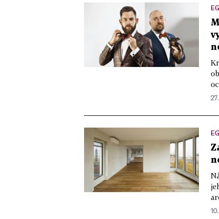
EG
M
v
n
Kr
ob
oc
27.
EG
Z
n
Ná
je
ar
10.