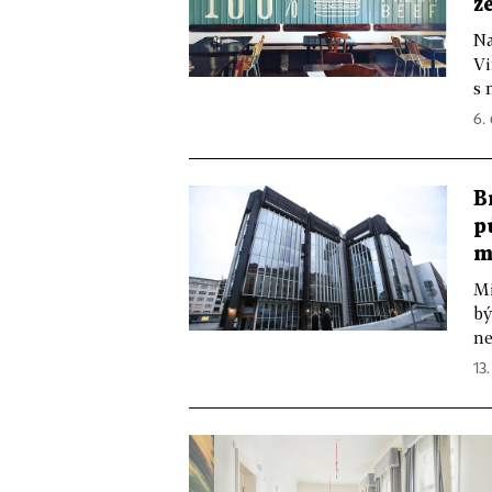
ž
Na
Vi
s 
6. 
B
p
m
Mi
bý
ne
13.