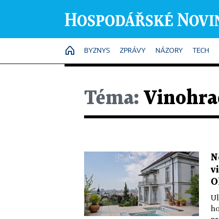
HOME
BYZNYS
ZPRÁVY
NÁZORY
TECH
Téma:
Vinohra
N
v
O
Ul
ho