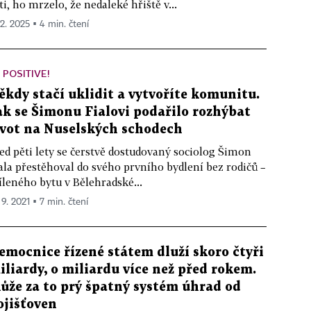
ti, ho mrzelo, že nedaleké hřiště v...
 2. 2025 ▪ 4 min. čtení
 POSITIVE!
ěkdy stačí uklidit a vytvoříte komunitu.
ak se Šimonu Fialovi podařilo rozhýbat
ivot na Nuselských schodech
ed pěti lety se čerstvě dostudovaný sociolog Šimon
ala přestěhoval do svého prvního bydlení bez rodičů –
íleného bytu v Bělehradské...
 9. 2021 ▪ 7 min. čtení
emocnice řízené státem dluží skoro čtyři
iliardy, o miliardu více než před rokem.
ůže za to prý špatný systém úhrad od
ojišťoven