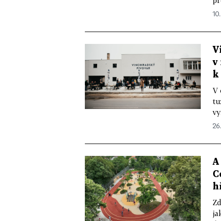
pr
10
V
v
k
V 
tu
vy
26
A
C
h
Zd
ja