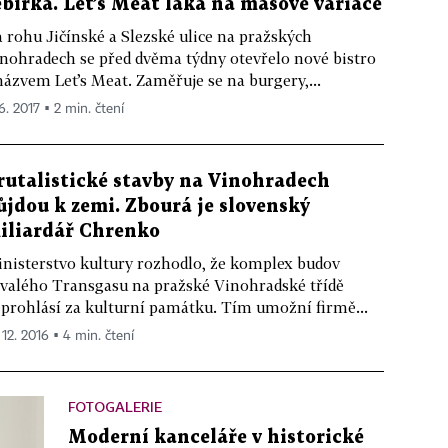
ebírka. Let’s Meat láká na masové variace
 rohu Jičínské a Slezské ulice na pražských
nohradech se před dvěma týdny otevřelo nové bistro
názvem Let’s Meat. Zaměřuje se na burgery,...
6. 2017 ▪ 2 min. čtení
rutalistické stavby na Vinohradech
ůjdou k zemi. Zbourá je slovenský
iliardář Chrenko
nisterstvo kultury rozhodlo, že komplex budov
valého Transgasu na pražské Vinohradské třídě
prohlásí za kulturní památku. Tím umožní firmě...
 12. 2016 ▪ 4 min. čtení
FOTOGALERIE
Moderní kanceláře v historické