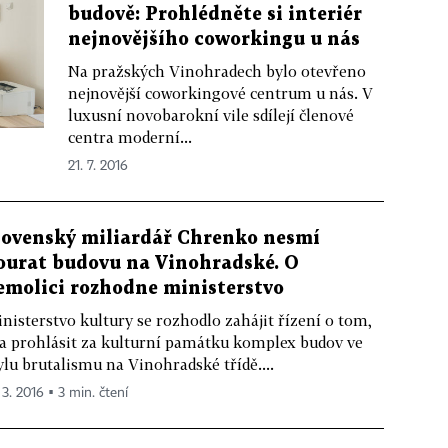
budově: Prohlédněte si interiér
nejnovějšího coworkingu u nás
Na pražských Vinohradech bylo otevřeno
nejnovější coworkingové centrum u nás. V
luxusní novobarokní vile sdílejí členové
centra moderní...
21. 7. 2016
lovenský miliardář Chrenko nesmí
ourat budovu na Vinohradské. O
emolici rozhodne ministerstvo
nisterstvo kultury se rozhodlo zahájit řízení o tom,
a prohlásit za kulturní památku komplex budov ve
ylu brutalismu na Vinohradské třídě....
 3. 2016 ▪ 3 min. čtení