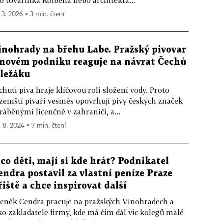
o továrníka Kolbena nebo architekta...
. 3. 2026 ▪ 3 min. čtení
inohrady na břehu Labe. Pražský pivovar
 novém podniku reaguje na návrat Čechů
 ležáku
chuti piva hraje klíčovou roli složení vody. Proto
zemští pivaři vesměs opovrhují pivy českých značek
ráběnými licenčně v zahraničí, a...
. 8. 2024 ▪ 7 min. čtení
 co děti, mají si kde hrát? Podnikatel
endra postavil za vlastní peníze Praze
řiště a chce inspirovat další
eněk Cendra pracuje na pražských Vinohradech a
ko zakladatele firmy, kde má čím dál víc kolegů malé