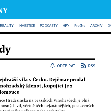
REALITY
INVESTICE
PODCASTY
HRY
PročNe
ARCHIV
D
dy
ODEBÍRAT
RSS
ejdražší vila v Česku. Dejčmar prodal
inohradský klenot, kupující je z
lomouce
ice Hradešínská na pražských Vinohradech je plná
nosných vil, včetně těch nejznámějších, postavených