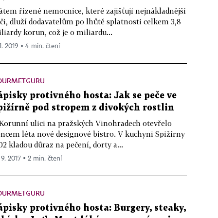
átem řízené nemocnice, které zajišťují nejnákladnější
či, dluží dodavatelům po lhůtě splatnosti celkem 3,8
liardy korun, což je o miliardu...
1. 2019 ▪ 4 min. čtení
OURMETGURU
ápisky protivného hosta: Jak se peče ve
pižírně pod stropem z divokých rostlin
Korunní ulici na pražských Vinohradech otevřelo
ncem léta nové designové bistro. V kuchyni Spižírny
02 kladou důraz na pečení, dorty a...
 9. 2017 ▪ 2 min. čtení
OURMETGURU
ápisky protivného hosta: Burgery, steaky,