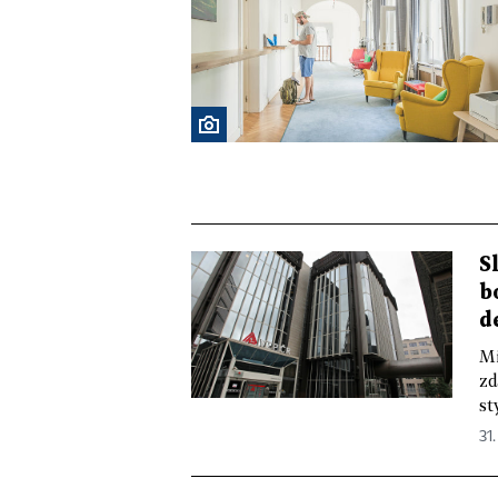
S
b
d
Mi
zd
st
31.