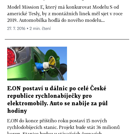
Model Mission E, který má konkurovat Modelu S od
americké Tesly, by z montážních linek měl sjet v roce
2019. Automobilka hodlá do nového modelu...
27. 7. 2016 ▪ 2 min. čtení
E.ON postaví u dálnic po celé České
republice rychlonabíječky pro
elektromobily. Auto se nabije za půl
hodiny
E.ON do konce příštího roku postaví 15 nových
rychlodobíjecích stanic. Projekt bude stát 36 milionů
korun. Stanice budou u stávajících čerpacích...