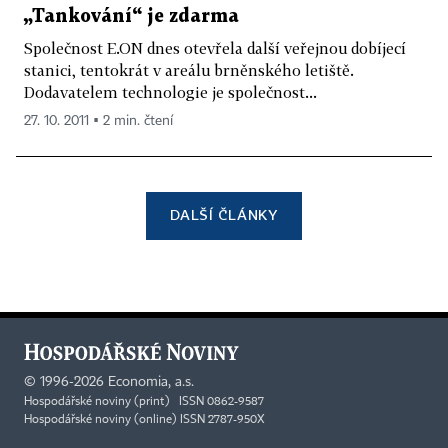
„Tankování“ je zdarma
Společnost E.ON dnes otevřela další veřejnou dobíjecí
stanici, tentokrát v areálu brněnského letiště.
Dodavatelem technologie je společnost...
27. 10. 2011 ▪ 2 min. čtení
DALŠÍ ČLÁNKY
©
1996-2026
Economia, a.s.
Hospodářské noviny (print) ISSN 0862-9587
Hospodářské noviny (online) ISSN 2787-950X