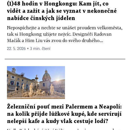
(1)48 hodin v Hongkongu: Kam jít, co
vidět a zažít a jak se vyznat v nekonečné
nabídce čínských jídelen
Nepospíchejte a nechte se unášet proudem velkoměsta,
tak si Hongkong užijete nejvíc. Designéři Radovan
Mačák a Him Liu vás zvou do svého druhého...
22. 5. 2026 ▪ 3 min. čtení
Železniční pouť mezi Palermem a Neapolí:
na kolik přijde lůžkové kupé, kde servírují
nelepší kafe a kudy vlak cestuje lodí?