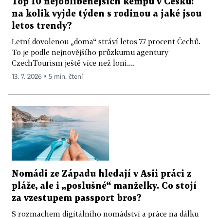
Top 10 nejoblíbenějších kempů v Česku:
na kolik vyjde týden s rodinou a jaké jsou
letos trendy?
Letní dovolenou „doma“ stráví letos 77 procent Čechů.
To je podle nejnovějšího průzkumu agentury
CzechTourism ještě více než loni....
13. 7. 2026 ▪ 5 min. čtení
Nomádi ze Západu hledají v Asii práci z
pláže, ale i „poslušné“ manželky. Co stojí
za vzestupem passport bros?
S rozmachem digitálního nomádství a práce na dálku