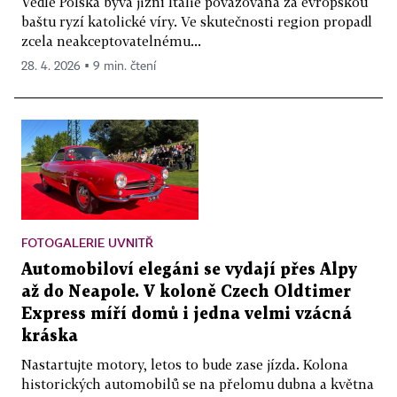
Vedle Polska bývá jižní Itálie považována za evropskou
baštu ryzí katolické víry. Ve skutečnosti region propadl
zcela neakceptovatelnému...
28. 4. 2026 ▪ 9 min. čtení
FOTOGALERIE UVNITŘ
Automobiloví elegáni se vydají přes Alpy
až do Neapole. V koloně Czech Oldtimer
Express míří domů i jedna velmi vzácná
kráska
Nastartujte motory, letos to bude zase jízda. Kolona
historických automobilů se na přelomu dubna a května