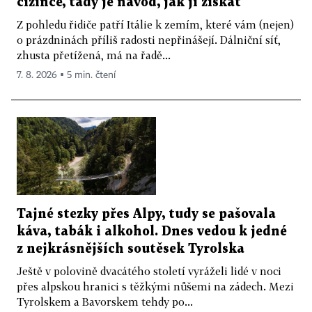
cizince, tady je návod, jak ji získat
Z pohledu řidiče patří Itálie k zemím, které vám (nejen)
o prázdninách příliš radosti nepřinášejí. Dálniční síť,
zhusta přetížená, má na řadě...
7. 8. 2026 ▪ 5 min. čtení
Tajné stezky přes Alpy, tudy se pašovala
káva, tabák i alkohol. Dnes vedou k jedné
z nejkrásnějších soutěsek Tyrolska
Ještě v polovině dvacátého století vyráželi lidé v noci
přes alpskou hranici s těžkými nůšemi na zádech. Mezi
Tyrolskem a Bavorskem tehdy po...