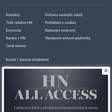
Kontakty
Ochrana osobních údajů
Tiráž redakce HN
Prohlášení o cookies
Economia
Nastavení soukromí
Kariéra v HN
Všeobecné smluvní podmínky
Ceník inzerce
Koupit / darovat předplatné
Eventy
×
Newslettery
RSS kanály
Autorská práva vykonává vydavatel. Bez písemného svolení vydavatele je
zakázáno jakékoli užití částí nebo celku díla, zejména rozmnožování a šíření
jakýmkoli způsobem, mechanickým nebo elektronickým, v českém nebo