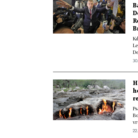
B
D
R
B
Kd
Le
De
30
H
h
r
Ps
Bo
vr
22.