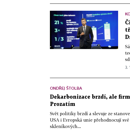
K
Č
t
D
Sá
te
sd
3. 
ONDŘEJ ŠTOLBA
Dekarbonizace brzdí, ale firm
Prozatím
Svět politiky brzdí a slevuje ze stano
USA i Evropská unie přehodnocují své
skleníkových...