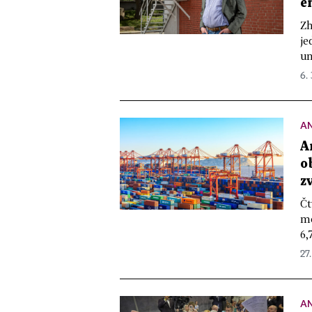
e
Zh
je
un
6.
A
A
o
z
Čt
mo
6,
27.
A