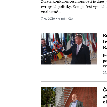
Ztráta konkurenceschopnosti je dnes 
evropské politiky. Evropa řeší vysoké 
znalostně...
7. 4. 2026 ▪ 4 min. čtení
E
l
B
Ev
po
vy
23
Č
„
e