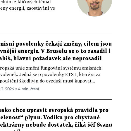
jedním z klíčových témat
ceny energií, zaostávání ve
misní povolenky čekají změny, cílem jsou
evnější energie. V Bruselu se o to zasadil i
abiš, hlavní požadavek ale neprosadil
ropská unie změní fungování systému emisních
volenek. Jedná se o povolenky ETS 1, které si za
pouštění škodlivin do ovzduší musí kupovat...
. 3. 2026 ▪ 4 min. čtení
esko chce upravit evropská pravidla pro
zelenost“ plynu. Vodíku pro chystané
lektrárny nebude dostatek, říká šéf Svazu