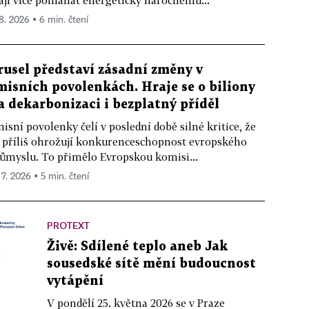
jí více pomáhat energeticky náročnému...
 8. 2026 ▪ 6 min. čtení
rusel představí zásadní změny v
misních povolenkách. Hraje se o biliony
a dekarbonizaci i bezplatný příděl
isní povolenky čelí v poslední době silné kritice, že
 příliš ohrožují konkurenceschopnost evropského
ůmyslu. To přimělo Evropskou komisi...
 7. 2026 ▪ 5 min. čtení
PROTEXT
Živě: Sdílené teplo aneb Jak
sousedské sítě mění budoucnost
vytápění
V pondělí 25. května 2026 se v Praze