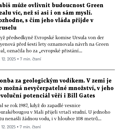
abiš může ovlivnit budoucnost Green
ealu víc, než si asi i on sám myslí.
ozhodne, s čím jeho vláda přijde v
ruselu
yž předsedkyně Evropské komise Ursula von der
yenová před šesti lety oznamovala návrh na Green
al, označila ho za „evropské přistání...
. 12. 2025 ▪ 7 min. čtení
onba za geologickým vodíkem. V zemi je
o možná nevyčerpatelné množství, v jeho
evoluční potenciál věří i Bill Gates
al se rok 1987, když do zapadlé vesnice
urakébougou v Mali přijeli vrtači studní. U jednoho
tu nenašli žádnou vodu, i v hloubce 108 metrů...
 12. 2025 ▪ 7 min. čtení