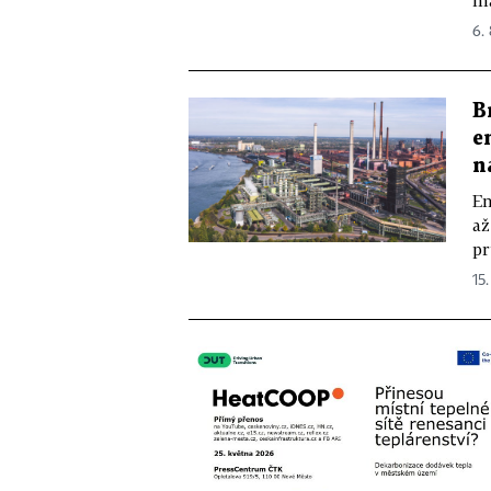
ma
6.
B
e
n
Em
až
pr
15.