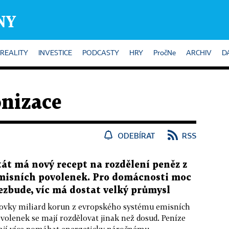
REALITY
INVESTICE
PODCASTY
HRY
PročNe
ARCHIV
D
nizace
ODEBÍRAT
RSS
tát má nový recept na rozdělení peněz z
misních povolenek. Pro domácnosti moc
ezbude, víc má dostat velký průmysl
ovky miliard korun z evropského systému emisních
volenek se mají rozdělovat jinak než dosud. Peníze