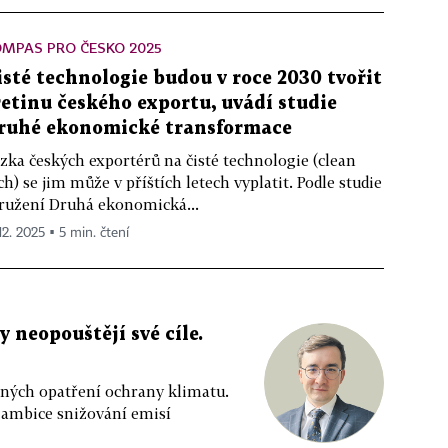
OMPAS PRO ČESKO 2025
isté technologie budou v roce 2030 tvořit
řetinu českého exportu, uvádí studie
ruhé ekonomické transformace
zka českých exportérů na čisté technologie (clean
ch) se jim může v příštích letech vyplatit. Podle studie
ružení Druhá ekonomická...
12. 2025 ▪ 5 min. čtení
y neopouštějí své cíle.
vených opatření ochrany klimatu.
 ambice snižování emisí