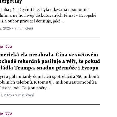
nergetiky
ruba před čtyřmi lety byla takzvaná taxonomie
dním z nejhorlivěji diskutovaných témat v Evropské
ii. Soubor pravidel definuje, jaké...
 3. 2026 ▪ 7 min. čtení
NALÝZA
merická cla nezabrala. Čína ve světovém
bchodě rekordně posiluje a věří, že pokud
vládla Trumpa, snadno přemůže i Evropu
yři a půl miliardy domácích spotřebičů a 750 milionů
bilních telefonů. K tomu 8,3 milionu automobilů a
7 tisíce lodí. To jsou počty...
 1. 2026 ▪ 7 min. čtení
NALÝZA