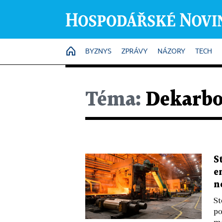
HOME
BYZNYS
ZPRÁVY
NÁZORY
TECH
Téma:
Dekarbo
S
e
n
St
po