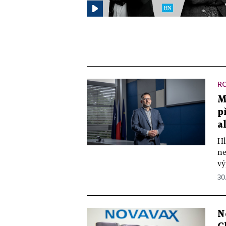
R
M
p
a
Hl
ne
vý
30
N