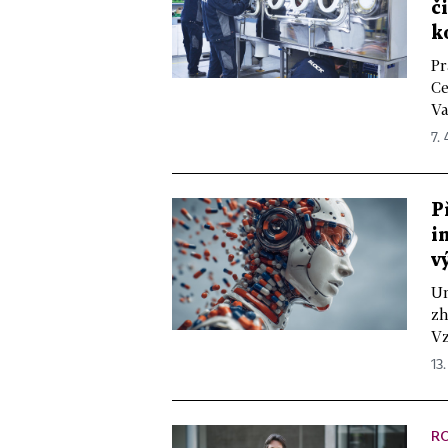
č
k
Pr
Ce
Va
7.
P
i
v
Um
zh
Vz
13.
R