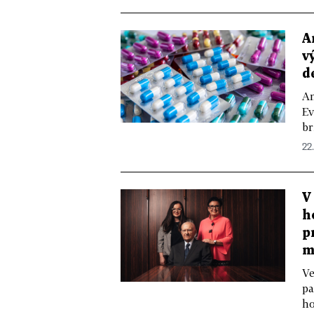
A
v
d
Am
Ev
br
22.
V
h
p
m
Ve
pa
ho