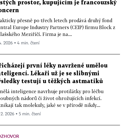
istých prostor, kupujícím je francouzský
oncern
akticky přesně po třech letech prodává druhý fond
ntral Europe Industry Partners (CEIP) firmu Block z
lašského Meziříčí. Firma je na...
 4. 2026 ▪ 4 min. čtení
řicházejí první léky navržené umělou
nteligencí. Lékaři už je se slibnými
ýsledky testují u těžkých astmatiků
ělá inteligence navrhuje protilátky pro léčbu
oubných nádorů či život ohrožujících infekcí.
nikají tak molekuly, jaké se v přírodě nikdy...
 2. 2026 ▪ 5 min. čtení
OZHOVOR