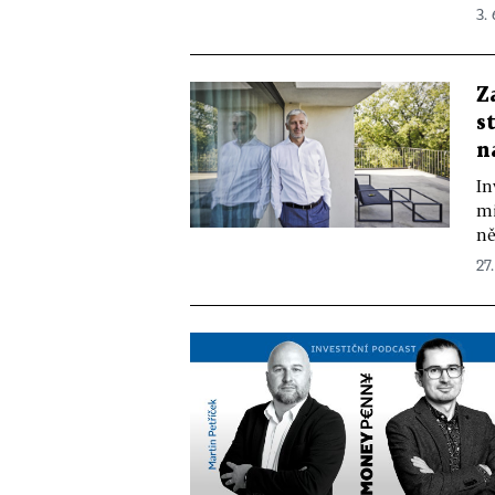
3.
Z
s
n
In
mi
ně
27.