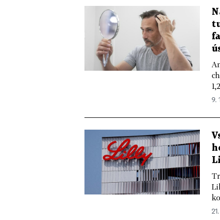
N
t
f
ú
An
ch
1,
9. 
V
h
L
Tr
Li
ko
21.