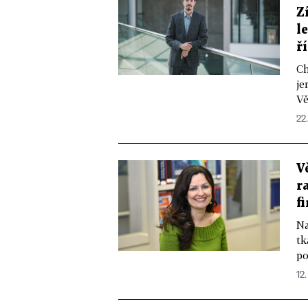
Z
l
ř
Ch
je
Vě
22.
V
r
f
Na
tk
po
12.