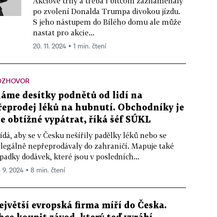
Akciové trhy a třeba i bitcoin zaznamenaly
po zvolení Donalda Trumpa divokou jízdu.
S jeho nástupem do Bílého domu ale může
nastat pro akcie...
20. 11. 2024 ▪ 1 min. čtení
OZHOVOR
áme desítky podnětů od lidí na
řeprodej léků na hubnutí. Obchodníky je
le obtížné vypátrat, říká šéf SÚKL
ídá, aby se v Česku nešířily padělky léků nebo se
legálně nepřeprodávaly do zahraničí. Mapuje také
padky dodávek, které jsou v posledních...
. 9. 2024 ▪ 8 min. čtení
ejvětší evropská firma míří do Česka.