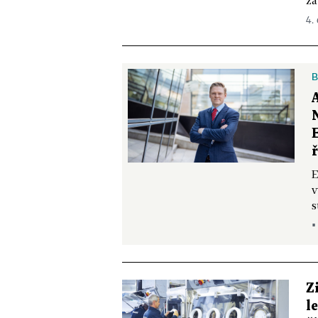
zá
4.
B
E
v
s
▪
Z
l