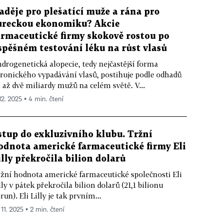
aděje pro plešatící muže a rána pro
ureckou ekonomiku? Akcie
armaceutické firmy skokově rostou po
spěšném testování léku na růst vlasů
drogenetická alopecie, tedy nejčastější forma
ronického vypadávání vlasů, postihuje podle odhadů
2 až dvě miliardy mužů na celém světě. V...
12. 2025 ▪ 4 min. čtení
stup do exkluzivního klubu. Tržní
odnota americké farmaceutické firmy Eli
illy překročila bilion dolarů
žní hodnota americké farmaceutické společnosti Eli
lly v pátek překročila bilion dolarů (21,1 bilionu
run). Eli Lilly je tak prvním...
 11. 2025 ▪ 2 min. čtení