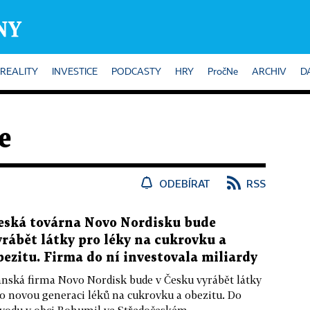
REALITY
INVESTICE
PODCASTY
HRY
PročNe
ARCHIV
D
e
ODEBÍRAT
RSS
eská továrna Novo Nordisku bude
yrábět látky pro léky na cukrovku a
bezitu. Firma do ní investovala miliardy
nská firma Novo Nordisk bude v Česku vyrábět látky
o novou generaci léků na cukrovku a obezitu. Do