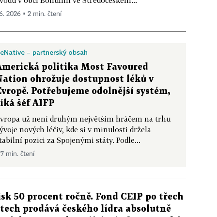
vodu v obci Bohumil ve Středočeském...
 6. 2026 ▪ 2 min. čtení
eNative – partnerský obsah
Americká politika Most Favoured
Nation ohrožuje dostupnost léků v
Evropě. Potřebujeme odolnější systém,
říká šéf AIFP
vropa už není druhým největším hráčem na trhu
ývoje nových léčiv, kde si v minulosti držela
tabilní pozici za Spojenými státy. Podle...
 7 min. čtení
isk 50 procent ročně. Fond CEIP po třech
etech prodává českého lídra absolutně