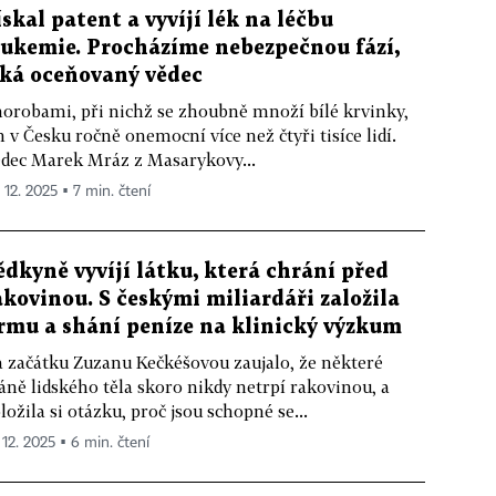
ískal patent a vyvíjí lék na léčbu
eukemie. Procházíme nebezpečnou fází,
íká oceňovaný vědec
orobami, při nichž se zhoubně množí bílé krvinky,
n v Česku ročně onemocní více než čtyři tisíce lidí.
dec Marek Mráz z Masarykovy...
 12. 2025 ▪ 7 min. čtení
ědkyně vyvíjí látku, která chrání před
akovinou. S českými miliardáři založila
irmu a shání peníze na klinický výzkum
 začátku Zuzanu Kečkéšovou zaujalo, že některé
áně lidského těla skoro nikdy netrpí rakovinou, a
ložila si otázku, proč jsou schopné se...
 12. 2025 ▪ 6 min. čtení