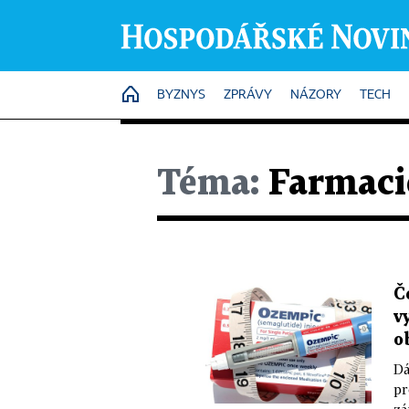
HOME
BYZNYS
ZPRÁVY
NÁZORY
TECH
Téma:
Farmaci
Č
v
o
Dá
pr