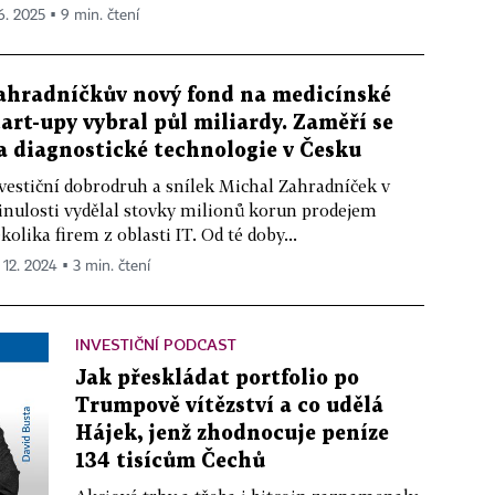
 6. 2025 ▪ 9 min. čtení
ahradníčkův nový fond na medicínské
tart-upy vybral půl miliardy. Zaměří se
a diagnostické technologie v Česku
vestiční dobrodruh a snílek Michal Zahradníček v
nulosti vydělal stovky milionů korun prodejem
kolika firem z oblasti IT. Od té doby...
 12. 2024 ▪ 3 min. čtení
INVESTIČNÍ PODCAST
Jak přeskládat portfolio po
Trumpově vítězství a co udělá
Hájek, jenž zhodnocuje peníze
134 tisícům Čechů