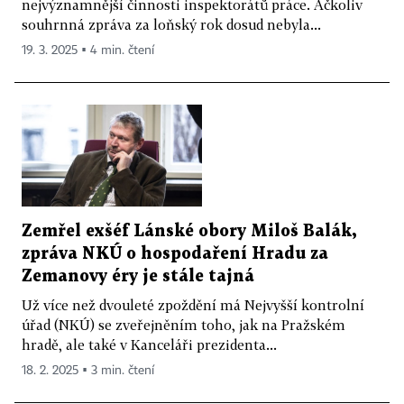
nejvýznamnější činnosti inspektorátů práce. Ačkoliv
souhrnná zpráva za loňský rok dosud nebyla...
19. 3. 2025 ▪ 4 min. čtení
Zemřel exšéf Lánské obory Miloš Balák,
zpráva NKÚ o hospodaření Hradu za
Zemanovy éry je stále tajná
Už více než dvouleté zpoždění má Nejvyšší kontrolní
úřad (NKÚ) se zveřejněním toho, jak na Pražském
hradě, ale také v Kanceláři prezidenta...
18. 2. 2025 ▪ 3 min. čtení