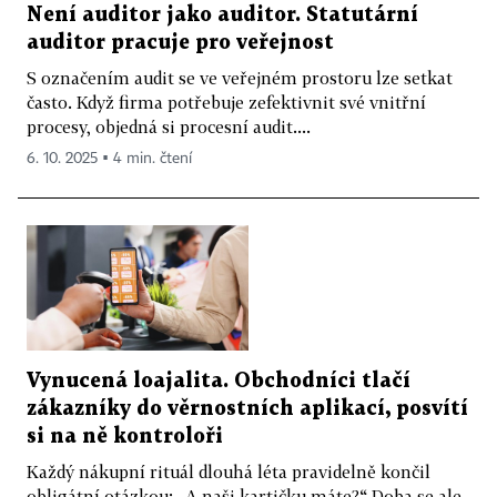
Není auditor jako auditor. Statutární
auditor pracuje pro veřejnost
S označením audit se ve veřejném prostoru lze setkat
často. Když firma potřebuje zefektivnit své vnitřní
procesy, objedná si procesní audit....
6. 10. 2025 ▪ 4 min. čtení
Vynucená loajalita. Obchodníci tlačí
zákazníky do věrnostních aplikací, posvítí
si na ně kontroloři
Každý nákupní rituál dlouhá léta pravidelně končil
obligátní otázkou: „A naši kartičku máte?“ Doba se ale