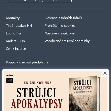
Kontakty
Ochrana osobních údajů
Tiráž redakce HN
Prohlášení o cookies
Economia
Nastavení soukromí
Kariéra v HN
Všeobecné smluvní podmínky
Ceník inzerce
Koupit / darovat předplatné
Eventy
×
Newslettery
RSS kanály
Autorská práva vykonává vydavatel. Bez písemného svolení vydavatele je
zakázáno jakékoli užití částí nebo celku díla, zejména rozmnožování a šíření