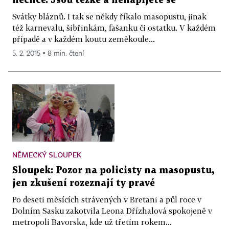
nechce. Jsou těžké a nenapijete se
Svátky bláznů. I tak se někdy říkalo masopustu, jinak
též karnevalu, šibřinkám, fašanku či ostatku. V každém
případě a v každém koutu zeměkoule...
5. 2. 2015 ▪ 8 min. čtení
NĚMECKÝ SLOUPEK
Sloupek: Pozor na policisty na masopustu,
jen zkušení rozeznají ty pravé
Po deseti měsících strávených v Bretani a půl roce v
Dolním Sasku zakotvila Leona Dřízhalová spokojeně v
metropoli Bavorska, kde už třetím rokem...