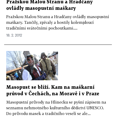
Pražskou Malou Stranu a Hradčany
ovládly masopustní maškary
Pražskou Malou Stranu a Hradčany ovládly masopustní
maškary. Tančily, zpívaly a hostily kolemjdoucí
tradičními svátečními pochoutkami....
18. 2. 2012
Masopust se blíží. Kam na maškarní
průvod v Čechách, na Moravě i v Praze
Masopustní průvody na Hlinecku se pyšní zápisem na
seznamu nehmotného kulturního dědictví UNESCO.
Do průvodu masek a tradičního veselí se ale...