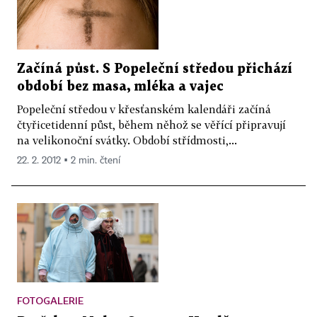
Začíná půst. S Popeleční středou přichází
období bez masa, mléka a vajec
Popeleční středou v křesťanském kalendáři začíná
čtyřicetidenní půst, během něhož se věřící připravují
na velikonoční svátky. Období střídmosti,...
22. 2. 2012 ▪ 2 min. čtení
FOTOGALERIE