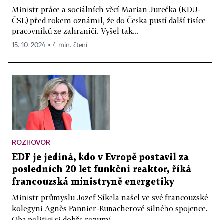
Ministr práce a sociálních věcí Marian Jurečka (KDU-
ČSL) před rokem oznámil, že do Česka pustí další tisíce
pracovníků ze zahraničí. Vyšel tak...
15. 10. 2024 ▪ 4 min. čtení
ROZHOVOR
EDF je jediná, kdo v Evropě postavil za
posledních 20 let funkční reaktor, říká
francouzská ministryně energetiky
Ministr průmyslu Jozef Síkela našel ve své francouzské
kolegyni Agnès Pannier-Runacherové silného spojence.
Oba politici si dobře rozumí,...