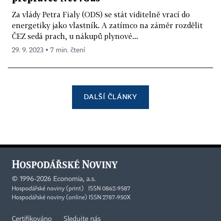
Za vlády Petra Fialy (ODS) se stát viditelně vrací do
energetiky jako vlastník. A zatímco na záměr rozdělit
ČEZ sedá prach, u nákupů plynové...
29. 9. 2023 ▪ 7 min. čtení
DALŠÍ ČLÁNKY
©
1996-2026
Economia, a.s.
Hospodářské noviny (print) ISSN 0862-9587
Hospodářské noviny (online) ISSN 2787-950X
Certifikováno
Sledujte nás