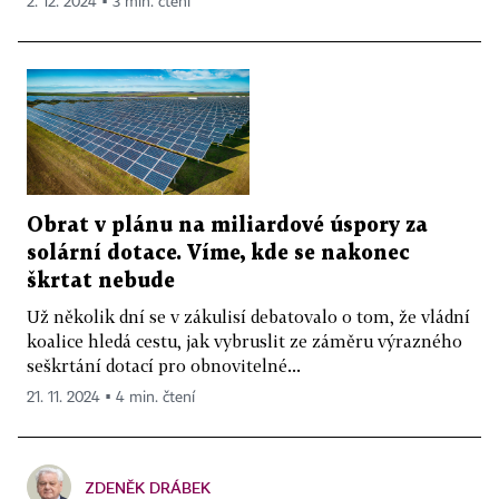
2. 12. 2024 ▪ 3 min. čtení
Obrat v plánu na miliardové úspory za
solární dotace. Víme, kde se nakonec
škrtat nebude
Už několik dní se v zákulisí debatovalo o tom, že vládní
koalice hledá cestu, jak vybruslit ze záměru výrazného
seškrtání dotací pro obnovitelné...
21. 11. 2024 ▪ 4 min. čtení
ZDENĚK DRÁBEK