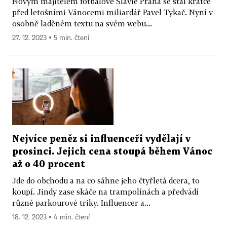
Novým majitelem fotbalové Slavie Praha se stal krátce
před letošními Vánocemi miliardář Pavel Tykač. Nyní v
osobně laděném textu na svém webu...
27. 12. 2023 ▪ 5 min. čtení
Nejvíce peněz si influenceři vydělají v
prosinci. Jejich cena stoupá během Vánoc
až o 40 procent
Jde do obchodu a na co sáhne jeho čtyřletá dcera, to
koupí. Jindy zase skáče na trampolínách a předvádí
různé parkourové triky. Influencer a...
18. 12. 2023 ▪ 4 min. čtení