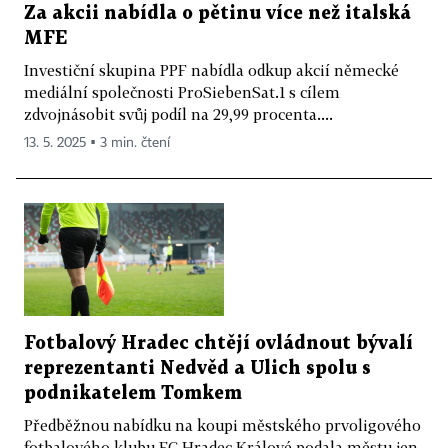
Za akcii nabídla o pětinu více než italská
MFE
Investiční skupina PPF nabídla odkup akcií německé
mediální společnosti ProSiebenSat.1 s cílem
zdvojnásobit svůj podíl na 29,99 procenta....
13. 5. 2025 ▪ 3 min. čtení
Fotbalový Hradec chtějí ovládnout bývalí
reprezentanti Nedvěd a Ulich spolu s
podnikatelem Tomkem
Předběžnou nabídku na koupi městského prvoligového
fotbalového klubu FC Hradec Králové podala městu jen