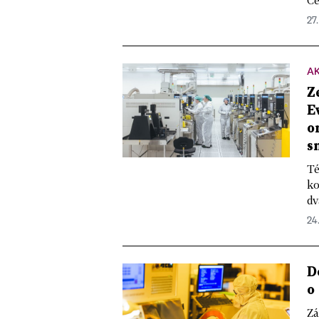
Če
27
A
Z
E
o
s
Té
ko
dv
24.
D
o
Zá