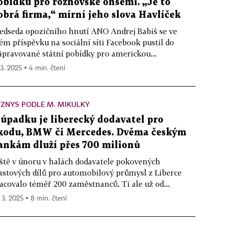
obídku pro rožnovské onsemi. „Je to
obrá firma,“ mírní jeho slova Havlíček
edseda opozičního hnutí ANO Andrej Babiš se ve
ém příspěvku na sociální síti Facebook pustil do
ipravované státní pobídky pro americkou...
 3. 2025 ▪ 4 min. čtení
ZNYS PODLE M. MIKULKY
 úpadku je liberecký dodavatel pro
kodu, BMW či Mercedes. Dvěma českým
ankám dluží přes 700 milionů
ště v únoru v halách dodavatele pokovených
astových dílů pro automobilový průmysl z Liberce
acovalo téměř 200 zaměstnanců. Ti ale už od...
. 3. 2025 ▪ 8 min. čtení