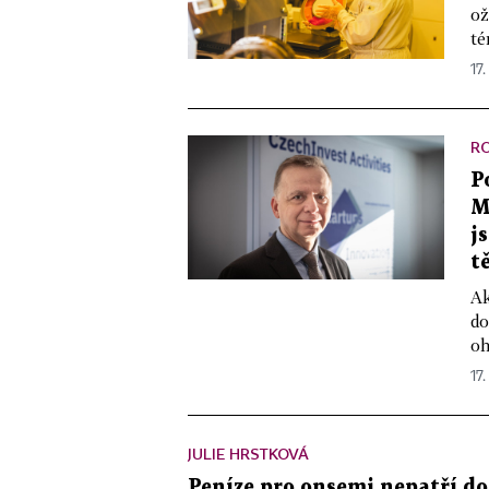
ož
té
17.
R
P
M
j
t
Ak
do
oh
17.
JULIE HRSTKOVÁ
Peníze pro onsemi nepatří d