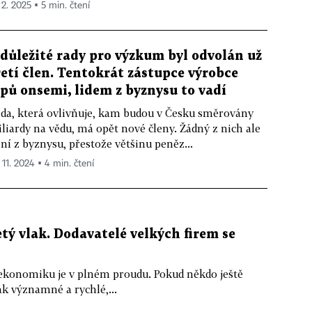
 2. 2025 ▪ 5 min. čtení
 důležité rady pro výzkum byl odvolán už
řetí člen. Tentokrát zástupce výrobce
ipů onsemi, lidem z byznysu to vadí
da, která ovlivňuje, kam budou v Česku směrovány
liardy na vědu, má opět nové členy. Žádný z nich ale
ní z byznysu, přestože většinu peněz...
 11. 2024 ▪ 4 min. čtení
tý vlak. Dodavatelé velkých firem se
ekonomiku je v plném proudu. Pokud někdo ještě
ak významné a rychlé,...