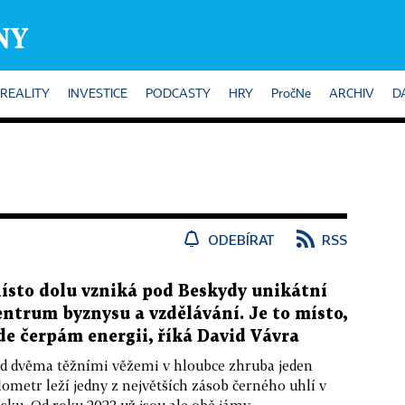
REALITY
INVESTICE
PODCASTY
HRY
PročNe
ARCHIV
D
ODEBÍRAT
RSS
ísto dolu vzniká pod Beskydy unikátní
entrum byznysu a vzdělávání. Je to místo,
de čerpám energii, říká David Vávra
d dvěma těžními věžemi v hloubce zhruba jeden
lometr leží jedny z největších zásob černého uhlí v