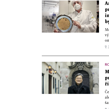
A
p
i
b
Mě
vý
on
7. 
R
M
p
ř
Če
al
ša