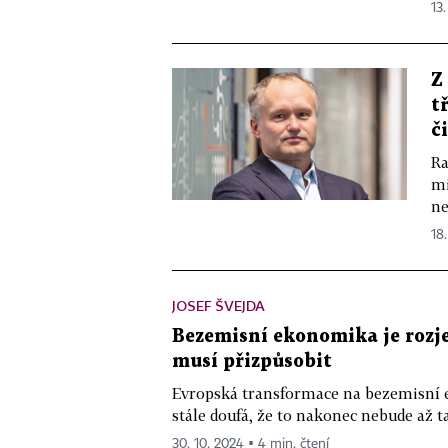
13.
Z
t
č
Ra
mi
ne
18.
JOSEF ŠVEJDA
Bezemisní ekonomika je rozje
musí přizpůsobit
Evropská transformace na bezemisní 
stále doufá, že to nakonec nebude až t
30. 10. 2024 ▪ 4 min. čtení