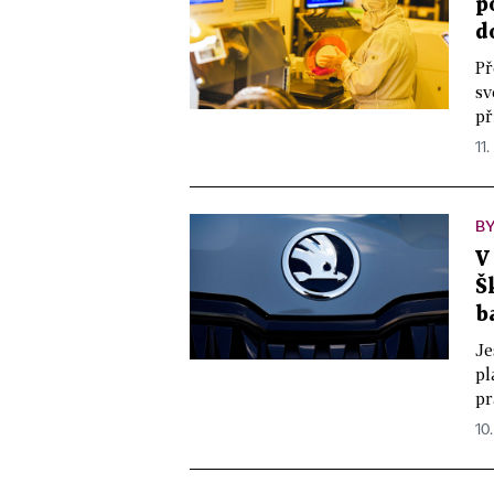
p
d
Př
sv
př
11.
BY
V
Š
b
Je
pl
pr
10