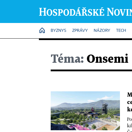
HOME
BYZNYS
ZPRÁVY
NÁZORY
TECH
Téma:
Onsemi
M
c
k
Po
ki