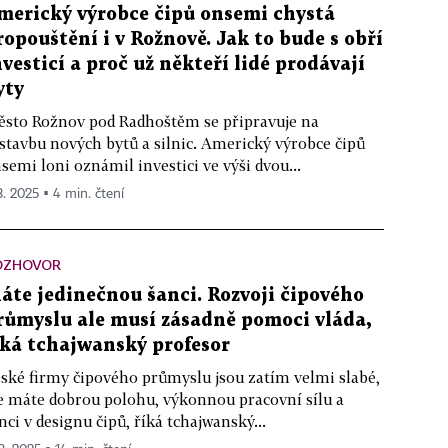
merický výrobce čipů onsemi chystá
ropouštění i v Rožnově. Jak to bude s obří
nvesticí a proč už někteří lidé prodávají
yty
sto Rožnov pod Radhoštěm se připravuje na
stavbu nových bytů a silnic. Americký výrobce čipů
semi loni oznámil investici ve výši dvou...
3. 2025 ▪ 4 min. čtení
OZHOVOR
áte jedinečnou šanci. Rozvoji čipového
růmyslu ale musí zásadně pomoci vláda,
íká tchajwanský profesor
ské firmy čipového průmyslu jsou zatím velmi slabé,
e máte dobrou polohu, výkonnou pracovní sílu a
nci v designu čipů, říká tchajwanský...