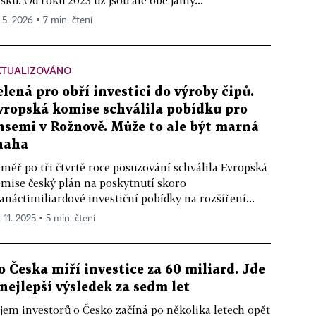
sku. Od roku 2023 už jsou ale obě jámy...
. 5. 2026 ▪ 7 min. čtení
KTUALIZOVÁNO
elená pro obří investici do výroby čipů.
vropská komise schválila pobídku pro
nsemi v Rožnově. Může to ale být marná
naha
měř po tři čtvrtě roce posuzování schválila Evropská
mise český plán na poskytnutí skoro
anáctimiliardové investiční pobídky na rozšíření...
 11. 2025 ▪ 5 min. čtení
o Česka míří investice za 60 miliard. Jde
 nejlepší výsledek za sedm let
jem investorů o Česko začíná po několika letech opět