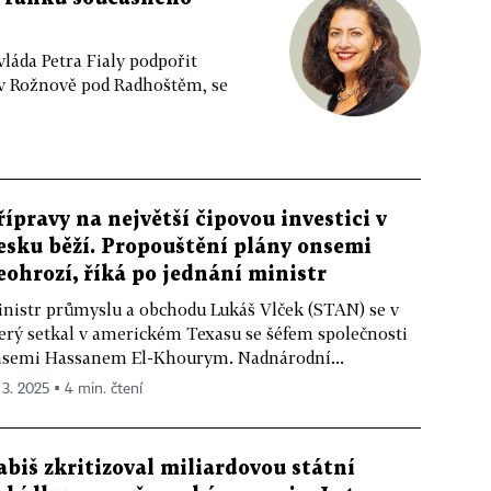
láda Petra Fialy podpořit
y v Rožnově pod Radhoštěm, se
řípravy na největší čipovou investici v
esku běží. Propouštění plány onsemi
eohrozí, říká po jednání ministr
nistr průmyslu a obchodu Lukáš Vlček (STAN) se v
erý setkal v americkém Texasu se šéfem společnosti
semi Hassanem El-Khourym. Nadnárodní...
 3. 2025 ▪ 4 min. čtení
abiš zkritizoval miliardovou státní