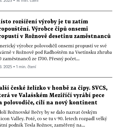
 3. 2025 ▪ 14 min. čtení
ísto rozšíření výroby je tu zatím
ropouštění. Výrobce čipů onsemi
ropustí v Rožnově desetinu zaměstnanců
erický výrobce polovodičů onsemi propustí ve své
várně v Rožnově pod Radhoštěm na Vsetínsku zhruba
0 zaměstnanců ze 1700. Přesný počet...
3. 2025 ▪ 1 min. čtení
alší české želízko v honbě za čipy. SVCS,
terá ve Valašském Meziříčí vyrábí pece
a polovodiče, cílí na nový kontinent
olí Rožnovské Bečvy by se dalo nazvat českým
licon Valley. Poté, co se tu v 90. letech rozpadl velký
átní podnik Tesla Rožnov, zaměřený na...