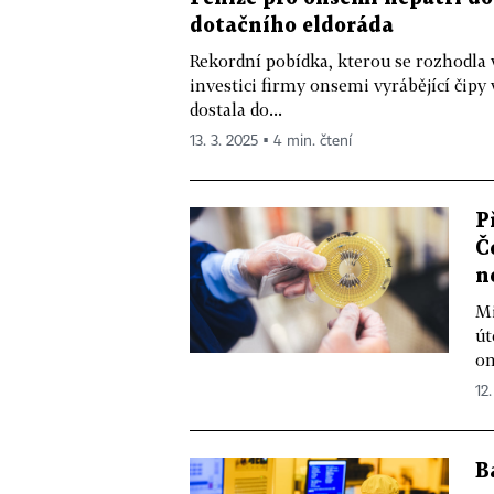
dotačního eldoráda
Rekordní pobídka, kterou se rozhodla v
investici firmy onsemi vyrábějící čip
dostala do...
13. 3. 2025 ▪ 4 min. čtení
P
Č
n
Mi
út
on
12.
B