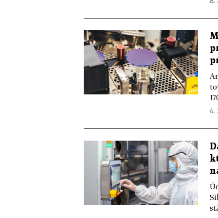
8.
M
p
p
Am
to
17
4. 
D
k
n
Úd
Si
st