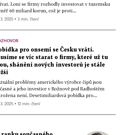
ívat. Loni se firmy rozhodly investovat v tuzemsku
měř 60 miliard korun, což je proti...
 3. 2025 ▪ 3 min. čtení
OZHOVOR
obídka pro onsemi se Česku vrátí.
usíme se víc starat o firmy, které už tu
sou, shánění nových investorů je stále
ěžší
tuální problémy amerického výrobce čipů jsou
časné a jeho investice v Rožnově pod Radhoštěm
rožena není. Desetimiliardová pobídka pro...
 3. 2025 ▪ 12 min. čtení
o ranku současného