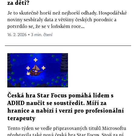
za děti?
Je to skutečně horší než nejhorší odhady. Hospodářské
noviny sesbíraly data z většiny českých porodnic a
potvrdilo se, že se v loňském roce...
16. 2. 2026 ▪ 3 min. čtení
Česká hra Star Focus pomáhá lidem s
ADHD naučit se soustředit. Míří za
hranice a nabízí i verzi pro profesionální
terapeuty
Tento týden se vedle připravovaných titulů Microsoftu
představila také nová česká hra Star Focus. Stojí za ní