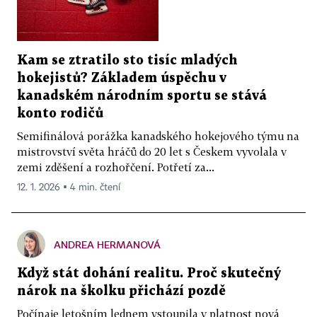
Kam se ztratilo sto tisíc mladých
hokejistů? Základem úspěchu v
kanadském národním sportu se stává
konto rodičů
Semifinálová porážka kanadského hokejového týmu na
mistrovství světa hráčů do 20 let s Českem vyvolala v
zemi zděšení a rozhořčení. Potřetí za...
12. 1. 2026 ▪ 4 min. čtení
ANDREA HERMANOVÁ
Když stát dohání realitu. Proč skutečný
nárok na školku přichází pozdě
Počínaje letošním lednem vstoupila v platnost nová