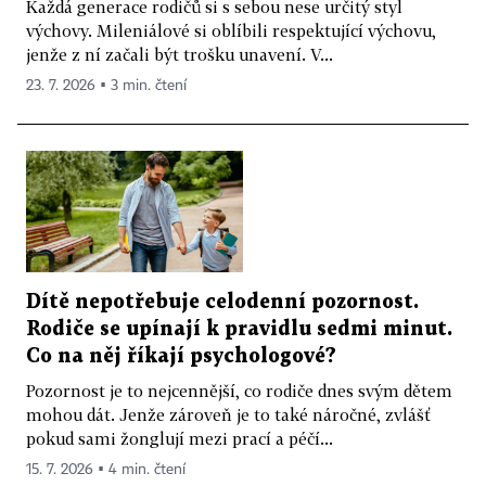
Každá generace rodičů si s sebou nese určitý styl
výchovy. Mileniálové si oblíbili respektující výchovu,
jenže z ní začali být trošku unavení. V...
23. 7. 2026 ▪ 3 min. čtení
Dítě nepotřebuje celodenní pozornost.
Rodiče se upínají k pravidlu sedmi minut.
Co na něj říkají psychologové?
Pozornost je to nejcennější, co rodiče dnes svým dětem
mohou dát. Jenže zároveň je to také náročné, zvlášť
pokud sami žonglují mezi prací a péčí...
15. 7. 2026 ▪ 4 min. čtení