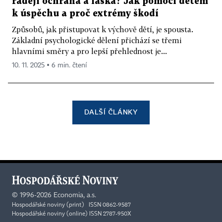
raději ochrana a láska? Jak pomoci dětem
k úspěchu a proč extrémy škodí
Způsobů, jak přistupovat k výchově dětí, je spousta.
Základní psychologické dělení přichází se třemi
hlavními směry a pro lepší přehlednost je...
10. 11. 2025 ▪ 6 min. čtení
DALŠÍ ČLÁNKY
©
1996-2026
Economia, a.s.
Hospodářské noviny (print) ISSN 0862-9587
Hospodářské noviny (online) ISSN 2787-950X