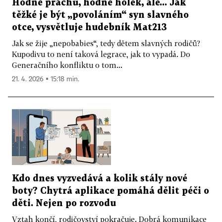
Hodně prachů, hodně holek, ale... Jak
těžké je být „povoláním“ syn slavného
otce, vysvětluje hudebník Mat213
Jak se žije „nepobabies“, tedy dětem slavných rodičů?
Kupodivu to není taková legrace, jak to vypadá. Do
Generačního konfliktu o tom...
21. 4. 2026 ▪ 15:18 min.
Kdo dnes vyzvedává a kolik stály nové
boty? Chytrá aplikace pomáhá dělit péči o
děti. Nejen po rozvodu
Vztah končí, rodičovství pokračuje. Dobrá komunikace