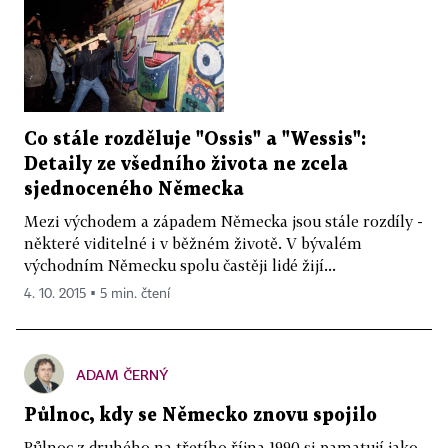
Co stále rozděluje "Ossis" a "Wessis":
Detaily ze všedního života ne zcela
sjednoceného Německa
Mezi východem a západem Německa jsou stále rozdíly -
některé viditelné i v běžném životě. V bývalém
východním Německu spolu častěji lidé žijí...
4. 10. 2015 ▪ 5 min. čtení
ADAM ČERNÝ
Půlnoc, kdy se Německo znovu spojilo
Půlnoc z druhého na třetího října 1990 si pamatují jako