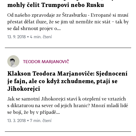
mohly čelit Trumpovi nebo Rusku
Od našeho zpravodaje ze Štrasburku - Evropané si musí
přestat dělat iluze, že se jim už nemůže nic stát − tak by
se dal shrnout projev o...
13. 9. 2018 ▪ 4 min. čtení
TEODOR MARJANOVIČ
Klakson Teodora Marjanoviče: Sjednocení
je fajn, ale co když zchudneme, ptají se
Jihokorejci
Jak se samotní Jihokorejci staví k oteplení ve vztazích
s diktaturou na sever od jejich hranic? Mnozí mladí lidé
se bojí, že by v případě...
13. 3. 2018 ▪ 7 min. čtení