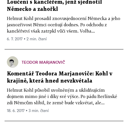
Loučení s kancléřem, jenž sjednotil
Německo a zahořkl
Helmut Kohl prosadil znovusjednocení Německa a jeho
jasnozřivost Němci oceňují dodnes. Po odchodu z
kancléřství však zatrpkl vůči všem. Volba...
6. 7. 2017 ▪ 2 min. čtení
TEODOR MARJANOVIČ
Komentář Teodora Marjanoviče: Kohl v
krajině, která hned nevzkvétala
Helmut Kohl působil uvolněným a uklidňujícím
dojmem mimo jiné i díky své výšce. Po pádu Berlínské
zdi Němcům slíbil, že země bude vzkvétat, ale...
18. 6. 2017 ▪ 3 min. čtení