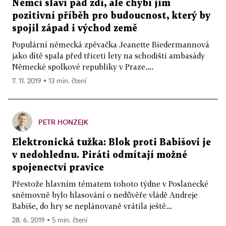
Němci slaví pád zdi, ale chybí jim
pozitivní příběh pro budoucnost, který by
spojil západ i východ země
Populární německá zpěvačka Jeanette Biedermannová
jako dítě spala před třiceti lety na schodišti ambasády
Německé spolkové republiky v Praze....
7. 11. 2019 ▪ 13 min. čtení
PETR HONZEJK
Elektronická tužka: Blok proti Babišovi je
v nedohlednu. Piráti odmítají možné
spojenectví pravice
Přestože hlavním tématem tohoto týdne v Poslanecké
sněmovně bylo hlasování o nedůvěře vládě Andreje
Babiše, do hry se neplánovaně vrátila ještě...
28. 6. 2019 ▪ 5 min. čtení