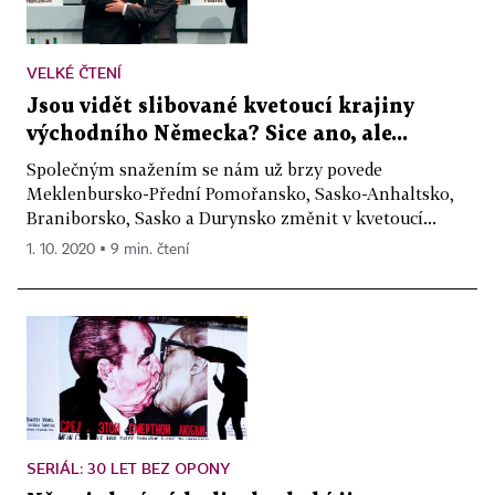
VELKÉ ČTENÍ
Jsou vidět slibované kvetoucí krajiny
východního Německa? Sice ano, ale...
Společným snažením se nám už brzy povede
Meklenbursko-Přední Pomořansko, Sasko-Anhaltsko,
Braniborsko, Sasko a Durynsko změnit v kvetoucí...
1. 10. 2020 ▪ 9 min. čtení
SERIÁL: 30 LET BEZ OPONY