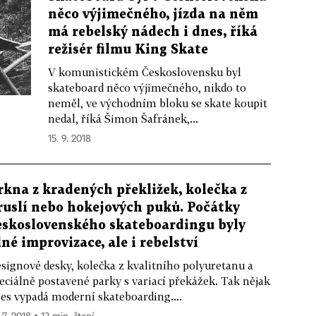
něco výjimečného, jízda na něm
má rebelský nádech i dnes, říká
režisér filmu King Skate
V komunistickém Československu byl
skateboard něco výjimečného, nikdo to
neměl, ve východním bloku se skate koupit
nedal, říká Šimon Šafránek,...
15. 9. 2018
rkna z kradených překližek, kolečka z
ruslí nebo hokejových puků. Počátky
eskoslovenského skateboardingu byly
lné improvizace, ale i rebelství
signové desky, kolečka z kvalitního polyuretanu a
eciálně postavené parky s variací překážek. Tak nějak
es vypadá moderní skateboarding....