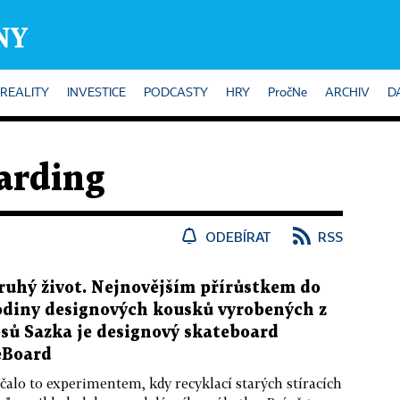
REALITY
INVESTICE
PODCASTY
HRY
PročNe
ARCHIV
D
arding
ODEBÍRAT
RSS
ruhý život. Nejnovějším přírůstkem do
odiny designových kousků vyrobených z
osů Sazka je designový skateboard
eBoard
čalo to experimentem, kdy recyklací starých stíracích