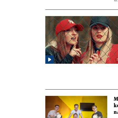
16.
M
k
n