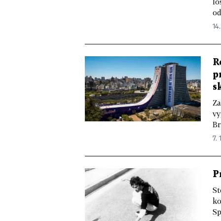
lo
od
14.
R
p
s
Za
vy
Br
7. 
P
St
ko
Sp