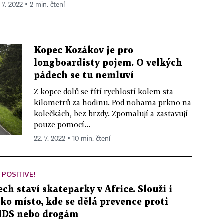
 7. 2022 ▪ 2 min. čtení
Kopec Kozákov je pro
longboardisty pojem. O velkých
pádech se tu nemluví
Z kopce dolů se řítí rychlostí kolem sta
kilometrů za hodinu. Pod nohama prkno na
kolečkách, bez brzdy. Zpomalují a zastavují
pouze pomocí...
22. 7. 2022 ▪ 10 min. čtení
 POSITIVE!
ech staví skateparky v Africe. Slouží i
ako místo, kde se dělá prevence proti
IDS nebo drogám