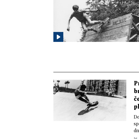
P
b
č
p
De
sp
dn