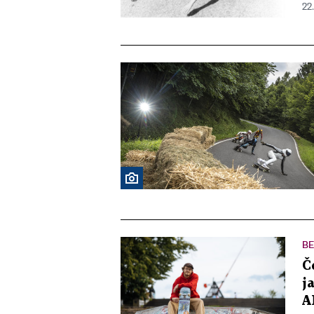
22.
BE
Č
j
A