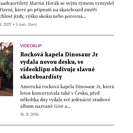
aadvacetiletý Martin Horák se svým týmem vymyslel
řízení, které po připnutí na skateboard změří
chlost jízdy, výšku skoku nebo porovná...
3. 2017 ▪ 5 min. čtení
VIDEOKLIP
Rocková kapela Dinosaur Jr
vydala novou desku, ve
videoklipu obdivuje slavné
skateboardisty
Americká rocková kapela Dinosaur Jr, která
letos koncertovala také v Česku, před
několika dny vydala své jedenácté studiové
album nazvané Give a...
16. 8. 2016