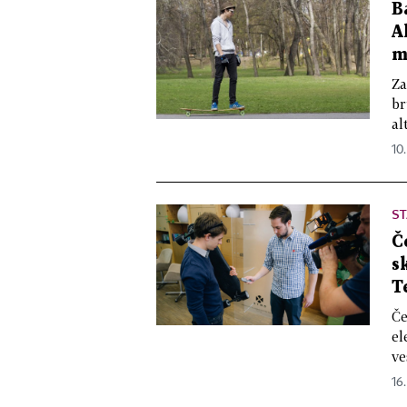
B
A
m
Za
br
al
10.
ST
Č
s
T
Če
el
ve
16.