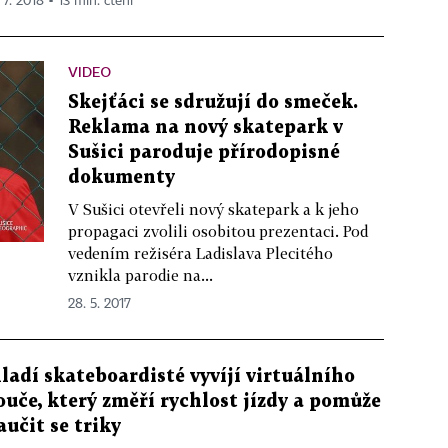
 7. 2018 ▪ 13 min. čtení
VIDEO
Skejťáci se sdružují do smeček.
Reklama na nový skatepark v
Sušici paroduje přírodopisné
dokumenty
V Sušici otevřeli nový skatepark a k jeho
propagaci zvolili osobitou prezentaci. Pod
vedením režiséra Ladislava Plecitého
vznikla parodie na...
28. 5. 2017
ladí skateboardisté vyvíjí virtuálního
ouče, který změří rychlost jízdy a pomůže
aučit se triky