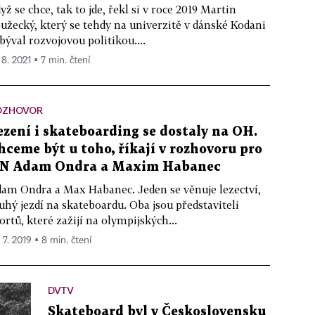
yž se chce, tak to jde, řekl si v roce 2019 Martin
užecký, který se tehdy na univerzitě v dánské Kodani
býval rozvojovou politikou....
 8. 2021 ▪ 7 min. čtení
OZHOVOR
ezení i skateboarding se dostaly na OH.
hceme být u toho, říkají v rozhovoru pro
N Adam Ondra a Maxim Habanec
am Ondra a Max Habanec. Jeden se věnuje lezectví,
uhý jezdí na skateboardu. Oba jsou představiteli
ortů, které zažijí na olympijských...
 7. 2019 ▪ 8 min. čtení
DVTV
Skateboard byl v Československu