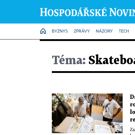
HOME
BYZNYS
ZPRÁVY
NÁZORY
TECH
Téma:
Skatebo
D
r
l
r
Za