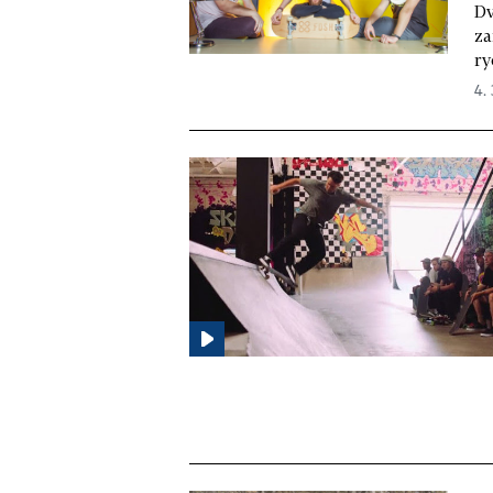
Dv
za
ry
4. 