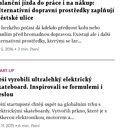
alanční jízda do práce i na nákup:
lternativní dopravní prostředky zaplňují
ěstské ulice
 hezkého počasí dá kdekdo přednost kolu nebo
uslím před hromadnou dopravou. Existují ale i další
ternativní prostředky, kterými se lze...
 5. 2016 ▪ 3 min. čtení
ART-UP
eši vyrobili ultralehký elektrický
kateboard. Inspirovali se formulemi i
eslou
ští startupisté chtějí uspět na globálním trhu s
ektrickými skateboardy. Vytvořili prkno, které je s
škerou elektronikou, motorem a...
 11. 2015 ▪ 6 min. čtení