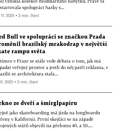
sů vznikla kolekce modulárního nábytku. Právě ta
startovala spolupráci Sazky s...
 11. 2025 ▪ 2 min. čtení
ed Bull ve spolupráci se značkou Prada
roměnil brazilský mrakodrap v největší
kate rampu světa
tímco v Praze se stále vede debata o tom, jak má
padat veřejný prostor a jestli do něj patří reklama, v
azílii se architektura stala...
10. 2025 ▪ 2 min. čtení
rkno ze dveří a šmirglpapíru
ejně jako skateboarding má jízda na longboardu
řeny v Kalifornii. První skejťáci se na západě
ojených států objevili na přelomu 40. a 50....