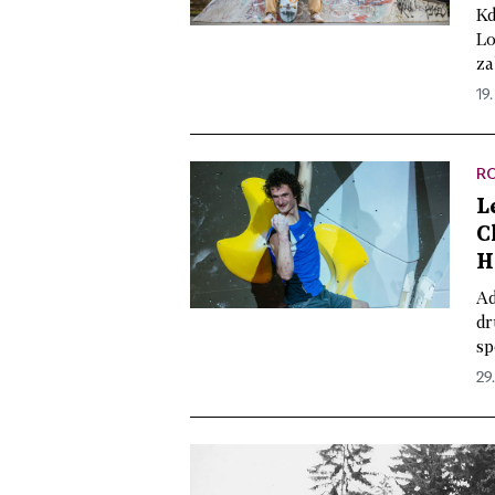
Kd
Lo
za
19.
R
L
C
H
Ad
dr
sp
29.