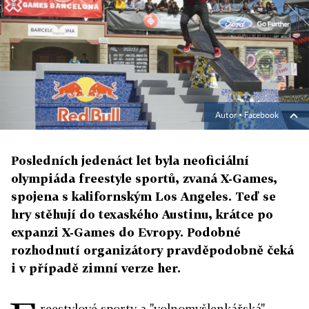
Autor ▪
Facebook
Posledních jedenáct let byla neoficiální
olympiáda freestyle sportů, zvaná X-Games,
spojena s kalifornským Los Angeles. Teď se
hry stěhují do texaského Austinu, krátce po
expanzi X-Games do Evropy. Podobné
rozhodnutí organizátory pravděpodobně čeká
i v případě zimní verze her.
reestylové sporty a "volnomyšlenkářská"