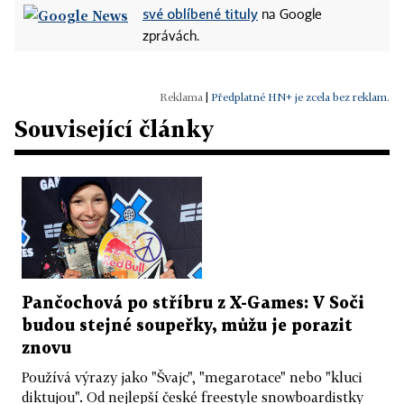
své oblíbené tituly
na Google
zprávách.
|
Předplatné HN+ je zcela bez reklam.
Související články
Pančochová po stříbru z X-Games: V Soči
budou stejné soupeřky, můžu je porazit
znovu
Používá výrazy jako "Švajc", "megarotace" nebo "kluci
diktujou". Od nejlepší české freestyle snowboardistky