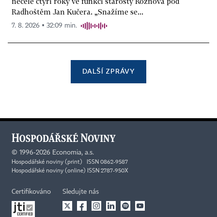
necelé čtyři roky ve funkci starosty Rožnova pod
Radhoštěm Jan Kučera. „Snažíme se...
7. 8. 2026 ▪ 32:09 min.
DALŠÍ ZPRÁVY
©
1996-2026
Economia, a.s.
Hospodářské noviny (print) ISSN 0862-9587
Hospodářské noviny (online) ISSN 2787-950X
Certifikováno
Sledujte nás