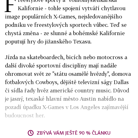
F
Kalifornie - tohle spojení vytváří chytlavou
image populárních X-Games, nejsledovanějšího
podniku ve freestylových sportech vůbec. Teď se
chystá změna - ze slunné a bohémské Kalifornie
poputují hry do jižanského Texasu.
Jízda na skateboardech, bicích nebo motocross a
další divoké sportovní disciplíny mají nadále
ohromovat svět ze "státu osamělé hvězdy", domova
fotbalových Cowboys, dějiště televizní ságy Dallas
či sídla řady hvěz americké country music. Důvod
je jasný, texaské hlavní město Austin nabídlo na
pozadí úpadku X-Games v Los Angeles zajímavější
budoucnost her.
ZBÝVÁ VÁM JEŠTĚ 90 % ČLÁNKU