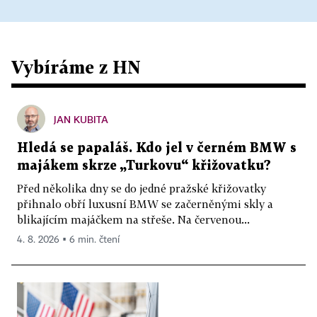
Vybíráme z HN
JAN KUBITA
Hledá se papaláš. Kdo jel v černém BMW s
majákem skrze „Turkovu“ křižovatku?
Před několika dny se do jedné pražské křižovatky
přihnalo obří luxusní BMW se začerněnými skly a
blikajícím majáčkem na střeše. Na červenou...
4. 8. 2026 ▪ 6 min. čtení