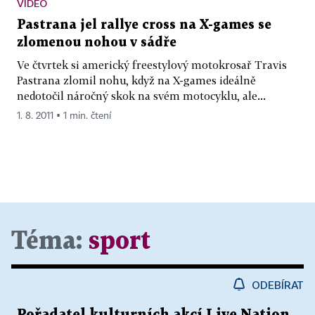
VIDEO
Pastrana jel rallye cross na X-games se
zlomenou nohou v sádře
Ve čtvrtek si americký freestylový motokrosař Travis
Pastrana zlomil nohu, když na X-games ideálně
nedotočil náročný skok na svém motocyklu, ale...
1. 8. 2011 ▪ 1 min. čtení
Téma:
sport
ODEBÍRAT
Pořadatel kulturních akcí Live Nation