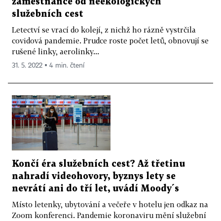
zaměstnance od neekologických
služebních cest
Letectví se vrací do kolejí, z nichž ho rázně vystrčila
covidová pandemie. Prudce roste počet letů, obnovují se
rušené linky, aerolinky...
31. 5. 2022 ▪ 4 min. čtení
Končí éra služebních cest? Až třetinu
nahradí videohovory, byznys lety se
nevrátí ani do tří let, uvádí Moody´s
Místo letenky, ubytování a večeře v hotelu jen odkaz na
Zoom konferenci. Pandemie koronaviru mění služební