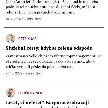
Od začátku letošního roku platí, že pokud firma nebo
podnikatel používá auto pro služební účely, může si
odečíst DPH jen u prvních dvou milionů...
18. 7. 2024 ▪ 6 min. čtení
PETR KNAP
Služební cesty: když se zelená odspodu
Zaměstnanci velkých firem včetně topmanagementu v
éře zelených výzev odkládají saka a kostýmky, aby v
tričku vyrazili pěšky do práce nebo na...
31. 10. 2023 ▪ 2 min. čtení
LUDĚK VAINERT
Letět, či neletět? Korporace odrazují