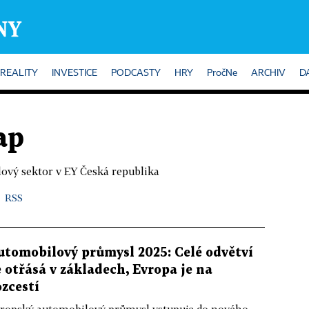
REALITY
INVESTICE
PODCASTY
HRY
PročNe
ARCHIV
D
ap
ový sektor v EY Česká republika
RSS
utomobilový průmysl 2025: Celé odvětví
e otřásá v základech, Evropa je na
ozcestí