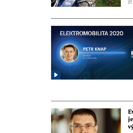
27.
E
j
v