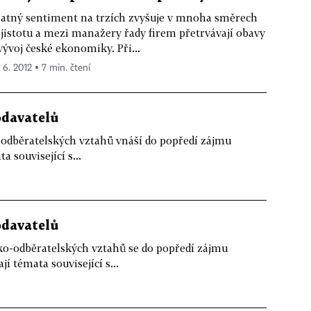
atný sentiment na trzích zvyšuje v mnoha směrech
jistotu a mezi manažery řady firem přetrvávají obavy
vývoj české ekonomiky. Při...
 6. 2012 ▪ 7 min. čtení
odavatelů
-odběratelských vztahů vnáší do popředí zájmu
 související s...
odavatelů
ko-odběratelských vztahů se do popředí zájmu
í témata související s...