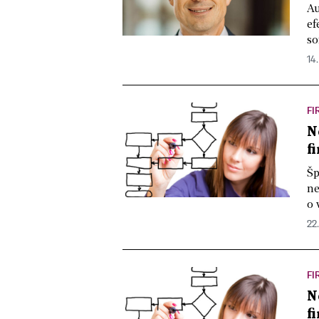
Au
ef
so
14
FI
N
f
Šp
ne
o 
22.
FI
N
f