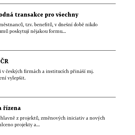
odná transakce pro všechny
tnanců, tzv. benefitů, v dnešní době nikdo
mů poskytují nějakou formu...
 ČR
v českých firmách a institucích přináší mj.
ení vylepšit.
a řízena
t hlavně z projektů, změnových iniciativ a nových
hlceno projekty a...