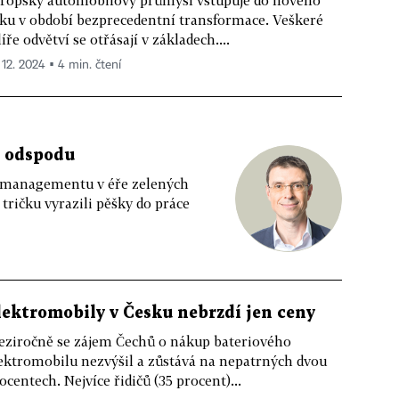
ropský automobilový průmysl vstupuje do nového
ku v období bezprecedentní transformace. Veškeré
líře odvětví se otřásají v základech....
 12. 2024 ▪ 4 min. čtení
á odspodu
pmanagementu v éře zelených
 tričku vyrazili pěšky do práce
lektromobily v Česku nebrzdí jen ceny
ziročně se zájem Čechů o nákup bateriového
ektromobilu nezvýšil a zůstává na nepatrných dvou
ocentech. Nejvíce řidičů (35 procent)...