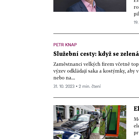
Ev
ro
pi
19.
PETR KNAP
Služební cesty: když se zelen
Zaměstnanci velkých firem včetně to
výzev odkládají saka a kostýmky, aby v
nebo na...
31. 10. 2023 ▪ 2 min. čtení
E
Me
el
pr