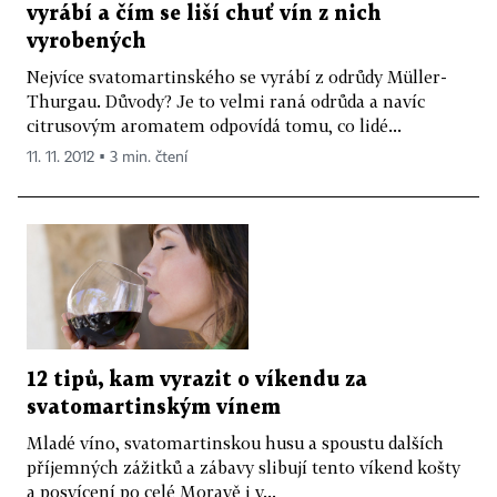
vyrábí a čím se liší chuť vín z nich
vyrobených
Nejvíce svatomartinského se vyrábí z odrůdy Müller-
Thurgau. Důvody? Je to velmi raná odrůda a navíc
citrusovým aromatem odpovídá tomu, co lidé...
11. 11. 2012 ▪ 3 min. čtení
12 tipů, kam vyrazit o víkendu za
svatomartinským vínem
Mladé víno, svatomartinskou husu a spoustu dalších
příjemných zážitků a zábavy slibují tento víkend košty
a posvícení po celé Moravě i v...