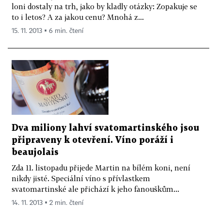
loni dostaly na trh, jako by kladly otázky: Zopakuje se
to i letos? A za jakou cenu? Mnohá z...
15. 11. 2013 ▪ 6 min. čtení
Dva miliony lahví svatomartinského jsou
připraveny k otevření. Víno poráží i
beaujolais
Zda 11. listopadu přijede Martin na bílém koni, není
nikdy jisté. Speciální víno s přívlastkem
svatomartinské ale přichází k jeho fanouškům...
14. 11. 2013 ▪ 2 min. čtení