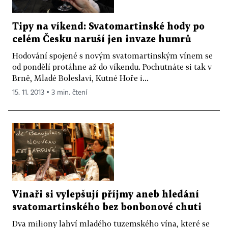
Tipy na víkend: Svatomartinské hody po
celém Česku naruší jen invaze humrů
Hodování spojené s novým svatomartinským vínem se
od pondělí protáhne až do víkendu. Pochutnáte si tak v
Brně, Mladé Boleslavi, Kutné Hoře i...
15. 11. 2013 ▪ 3 min. čtení
Vinaři si vylepšují příjmy aneb hledání
svatomartinského bez bonbonové chuti
Dva miliony lahví mladého tuzemského vína, které se