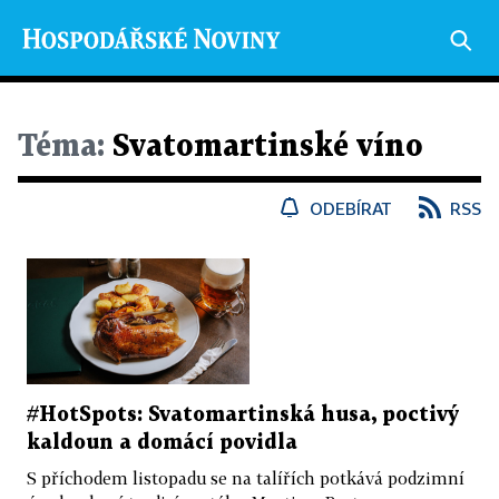
Téma:
Svatomartinské víno
ODEBÍRAT
RSS
#HotSpots: Svatomartinská husa, poctivý
kaldoun a domácí povidla
S příchodem listopadu se na talířích potkává podzimní