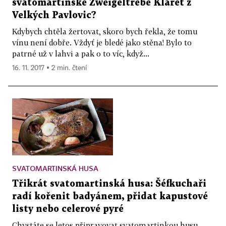
svatomartinské Zweigeltrebe Klaret z
Velkých Pavlovic?
Kdybych chtěla žertovat, skoro bych řekla, že tomu
vínu není dobře. Vždyť je bledé jako stěna! Bylo to
patrné už v lahvi a pak o to víc, když...
16. 11. 2017 ▪ 2 min. čtení
SVATOMARTINSKÁ HUSA
Třikrát svatomartinská husa: Šéfkuchaři
radí kořenit badyánem, přidat kapustové
listy nebo celerové pyré
Chystáte se letos připravovat svatomartinkou husu