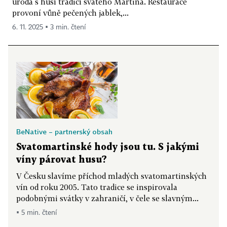
úroda s husí tradicí svatého Martina. Restaurace
provoní vůně pečených jablek,...
6. 11. 2025 ▪ 3 min. čtení
BeNative – partnerský obsah
Svatomartinské hody jsou tu. S jakými
víny párovat husu?
V Česku slavíme příchod mladých svatomartinských
vín od roku 2005. Tato tradice se inspirovala
podobnými svátky v zahraničí, v čele se slavným...
▪ 5 min. čtení