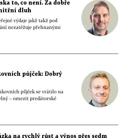
ka to, co není. Za dobře
nitřní dluh
eřejné výdaje jakž takž pod
ikání nezatěžuje přehnanými
ovních půjček: Dobrý
kovních půjček se vrátilo na
elný – omezit predátorské
ázka na rychlý růst a výnos přes sedm