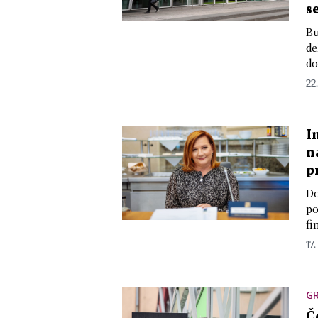
s
Bu
de
do
22
I
n
p
Do
po
fi
17.
GR
Č