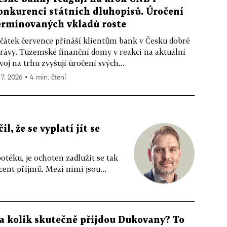
onkurenci státních dluhopisů. Úročení
ermínovaných vkladů roste
čátek července přináší klientům bank v Česku dobré
rávy. Tuzemské finanční domy v reakci na aktuální
voj na trhu zvyšují úročení svých...
 7. 2026 ▪ 4 min. čtení
, že se vyplatí jít se
potéku, je ochoten zadlužit se tak
cent příjmů. Mezi nimi jsou...
a kolik skutečně přijdou Dukovany? To