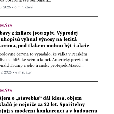
da potvrdila své odhodlání...
 8. 2026 ▪ 6 min. čtení
NALÝZA
bavy z inflace jsou zpět. Výprodej
luhopisů vyhnal výnosy na letitá
axima, pod tlakem mohou být i akcie
polovině června to vypadalo, že válka v Perském
livu se blíží ke svému konci. Americký prezident
nald Trump a jeho íránský protějšek Masúd...
. 7. 2026 ▪ 4 min. čtení
NALÝZA
ájem o „stavebko“ dál klesá, objem
kladů je nejníže za 22 let. Spořitelny
ojují s moderní konkurencí a v budoucnu