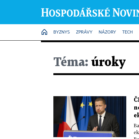
HOME
BYZNYS
ZPRÁVY
NÁZORY
TECH
Téma:
úroky
Č
n
e
Ba
ek