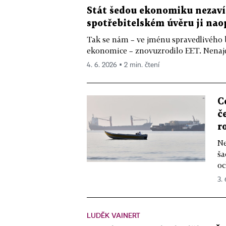
Stát šedou ekonomiku nezaví
spotřebitelském úvěru ji nao
Tak se nám – ve jménu spravedlivého 
ekonomice – znovuzrodilo EET. Nenajd
4. 6. 2026 ▪ 2 min. čtení
C
č
r
Ne
ša
oc
3.
LUDĚK VAINERT