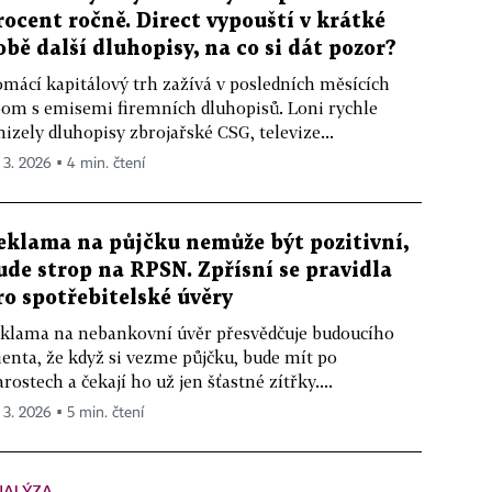
rocent ročně. Direct vypouští v krátké
obě další dluhopisy, na co si dát pozor?
mácí kapitálový trh zažívá v posledních měsících
om s emisemi firemních dluhopisů. Loni rychle
izely dluhopisy zbrojařské CSG, televize...
. 3. 2026 ▪ 4 min. čtení
eklama na půjčku nemůže být pozitivní,
ude strop na RPSN. Zpřísní se pravidla
ro spotřebitelské úvěry
klama na nebankovní úvěr přesvědčuje budoucího
ienta, že když si vezme půjčku, bude mít po
arostech a čekají ho už jen šťastné zítřky....
. 3. 2026 ▪ 5 min. čtení
NALÝZA