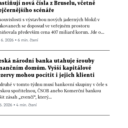
astiňují nová čísla z Bruselu, včetně
ejčernějšího scénáře
souvislosti s výstavbou nových jaderných bloků v
kovanech se doposud ve veřejném prostoru
iňovala především cena 407 miliard korun. Jde o...
. 6. 2026 ▪ 6 min. čtení
eská národní banka utahuje šrouby
inančním domům. Vyšší kapitálové
ezervy mohou pocítit i jejich klienti
druhé v tomto týdnu musí bankovní skupiny v čele s
skou spořitelnou, ČSOB anebo Komerční bankou
šit zásah „zvenčí“, který...
 6. 2026 ▪ 4 min. čtení