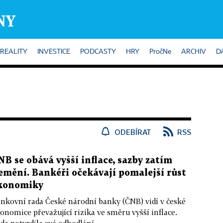
REALITY
INVESTICE
PODCASTY
HRY
PročNe
ARCHIV
D
ODEBÍRAT
RSS
NB se obává vyšší inflace, sazby zatím
emění. Bankéři očekávají pomalejší růst
konomiky
nkovní rada České národní banky (ČNB) vidí v české
onomice převažující rizika ve směru vyšší inflace.