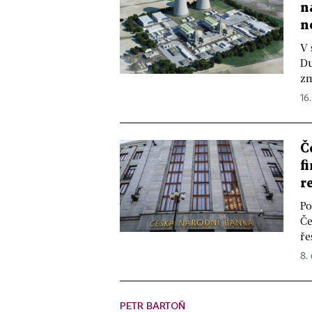
n
n
V 
Du
zm
16
Č
f
r
Po
Če
ře
8.
PETR BARTOŇ