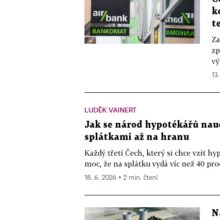
k
t
Za
zp
vý
13.
LUDĚK VAINERT
Jak se národ hypotékářů naučil
splátkami až na hranu
Každý třetí Čech, který si chce vzít hy
moc, že na splátku vydá víc než 40 pro
18. 6. 2026 ▪ 2 min. čtení
N