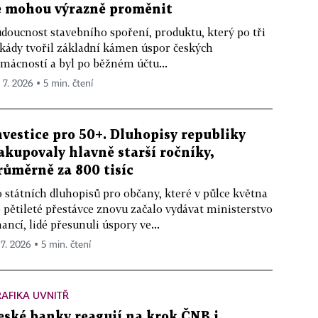
e mohou výrazně proměnit
doucnost stavebního spoření, produktu, který po tři
kády tvořil základní kámen úspor českých
mácností a byl po běžném účtu...
. 7. 2026 ▪ 5 min. čtení
nvestice pro 50+. Dluhopisy republiky
akupovaly hlavně starší ročníky,
růměrně za 800 tisíc
 státních dluhopisů pro občany, které v půlce května
 pětileté přestávce znovu začalo vydávat ministerstvo
nancí, lidé přesunuli úspory ve...
 7. 2026 ▪ 5 min. čtení
AFIKA UVNITŘ
eské banky reagují na krok ČNB i