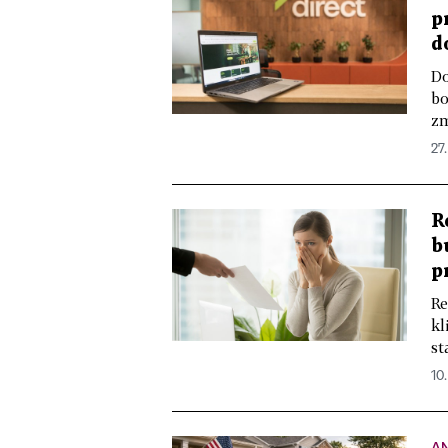
p
d
Do
bo
zm
27
R
b
p
Re
kl
st
10
A