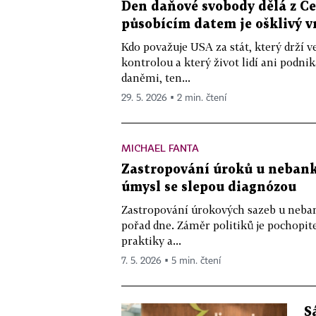
Den daňové svobody dělá z Čes
působícím datem je ošklivý v
Kdo považuje USA za stát, který drží v
kontrolou a který život lidí ani podn
daněmi, ten...
29. 5. 2026 ▪ 2 min. čtení
MICHAEL FANTA
Zastropování úroků u nebank
úmysl se slepou diagnózou
Zastropování úrokových sazeb u neban
pořad dne. Záměr politiků je pochopit
praktiky a...
7. 5. 2026 ▪ 5 min. čtení
S