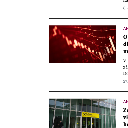
Ra
6.
A
O
d
m
V 
zá
Do
27
A
Z
v
b