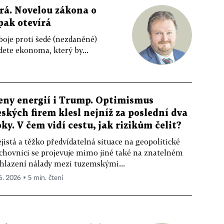
rá. Novelou zákona o
pak otevírá
boje proti šedé (nezdaněné)
ete ekonoma, který by...
eny energií i Trump. Optimismus
eských firem klesl nejníž za poslední dva
oky. V čem vidí cestu, jak rizikům čelit?
jistá a těžko předvídatelná situace na geopolitické
chovnici se projevuje mimo jiné také na znatelném
hlazení nálady mezi tuzemskými...
 6. 2026 ▪ 5 min. čtení