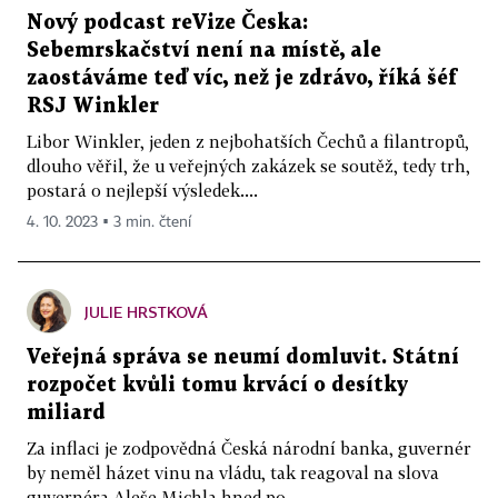
Nový podcast reVize Česka:
Sebemrskačství není na místě, ale
zaostáváme teď víc, než je zdrávo, říká šéf
RSJ Winkler
Libor Winkler, jeden z nejbohatších Čechů a filantropů,
dlouho věřil, že u veřejných zakázek se soutěž, tedy trh,
postará o nejlepší výsledek....
4. 10. 2023 ▪ 3 min. čtení
JULIE HRSTKOVÁ
Veřejná správa se neumí domluvit. Státní
rozpočet kvůli tomu krvácí o desítky
miliard
Za inflaci je zodpovědná Česká národní banka, guvernér
by neměl házet vinu na vládu, tak reagoval na slova
guvernéra Aleše Michla hned po...