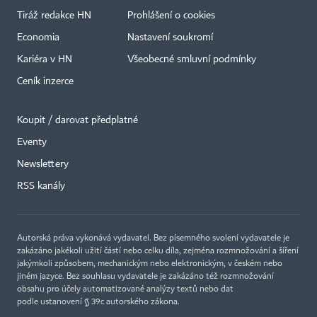
Tiráž redakce HN
Prohlášení o cookies
Economia
Nastavení soukromí
Kariéra v HN
Všeobecné smluvní podmínky
Ceník inzerce
Koupit / darovat předplatné
Eventy
Newslettery
RSS kanály
Autorská práva vykonává vydavatel. Bez písemného svolení vydavatele je
zakázáno jakékoli užití částí nebo celku díla, zejména rozmnožování a šíření
jakýmkoli způsobem, mechanickým nebo elektronickým, v českém nebo
jiném jazyce. Bez souhlasu vydavatele je zakázáno též rozmnožování
obsahu pro účely automatizované analýzy textů nebo dat
podle ustanovení § 39c autorského zákona.