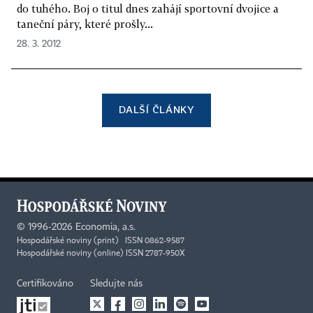
do tuhého. Boj o titul dnes zahájí sportovní dvojice a
taneční páry, které prošly...
28. 3. 2012
DALŠÍ ČLÁNKY
©
1996-2026
Economia, a.s.
Hospodářské noviny (print) ISSN 0862-9587
Hospodářské noviny (online) ISSN 2787-950X
Certifikováno
Sledujte nás