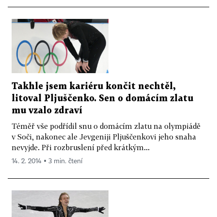
Takhle jsem kariéru končit nechtěl,
litoval Pljuščenko. Sen o domácím zlatu
mu vzalo zdraví
Téměř vše podřídil snu o domácím zlatu na olympiádě
v Soči, nakonec ale Jevgeniji Pljuščenkovi jeho snaha
nevyjde. Při rozbruslení před krátkým...
14. 2. 2014 ▪ 3 min. čtení