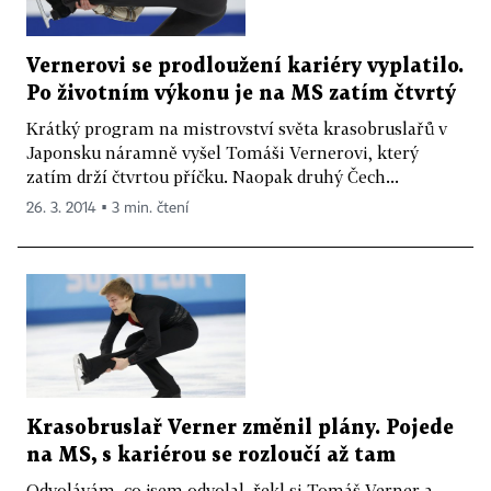
Vernerovi se prodloužení kariéry vyplatilo.
Po životním výkonu je na MS zatím čtvrtý
Krátký program na mistrovství světa krasobruslařů v
Japonsku náramně vyšel Tomáši Vernerovi, který
zatím drží čtvrtou příčku. Naopak druhý Čech...
26. 3. 2014 ▪ 3 min. čtení
Krasobruslař Verner změnil plány. Pojede
na MS, s kariérou se rozloučí až tam
Odvolávám, co jsem odvolal, řekl si Tomáš Verner a