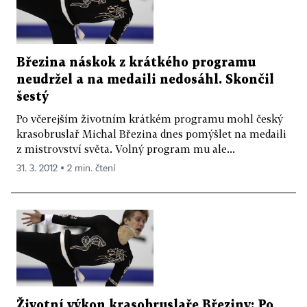
Březina náskok z krátkého programu
neudržel a na medaili nedosáhl. Skončil
šestý
Po včerejším životním krátkém programu mohl český
krasobruslař Michal Březina dnes pomýšlet na medaili
z mistrovství světa. Volný program mu ale...
31. 3. 2012 ▪ 2 min. čtení
Životní výkon krasobruslaře Březiny: Po