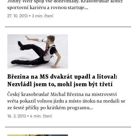
Johny Weir spojí vše dohromady. Krasobruslař končí
sportovní kariéru a rovnou startuje...
27. 10. 2013 ▪ 3 min. čtení
Březina na MS dvakrát upadl a litoval:
Nezvládl jsem to, mohl jsem být třetí
Český krasobruslař Michal Březina na mistrovství
světa pokazil volnou jízdu a místo útoku na medaili se
ze šesté příčky po krátkém programu...
16. 3. 2013 ▪ 4 min. čtení