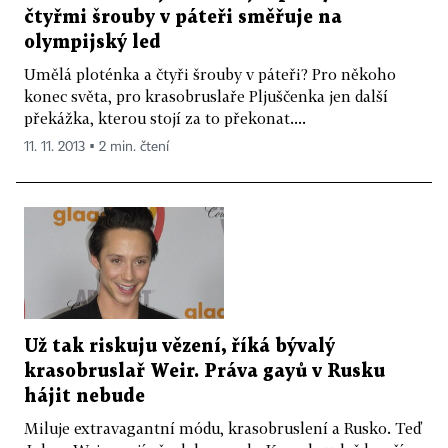
čtyřmi šrouby v páteři směřuje na
olympijský led
Umělá ploténka a čtyři šrouby v páteři? Pro někoho
konec světa, pro krasobruslaře Pljuščenka jen další
překážka, kterou stojí za to překonat....
11. 11. 2013 ▪ 2 min. čtení
Už tak riskuju vězení, říká bývalý
krasobruslař Weir. Práva gayů v Rusku
hájit nebude
Miluje extravagantní módu, krasobruslení a Rusko. Teď