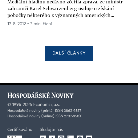
Mediální hladinu nedávno zčeřila zpráva, že ministr
zahraničí Karel Schwarzenberg usiluje o získání
pobočky některého z významných amerických...
17. 8. 2012 ▪ 3 min. čtení
DALŠÍ ČLÁNKY
©
1996-2026
Economia, a.s.
Hospodářské noviny (print) ISSN 0862-9587
Hospodářské noviny (online) ISSN 2787-950X
Certifikováno
Sledujte nás