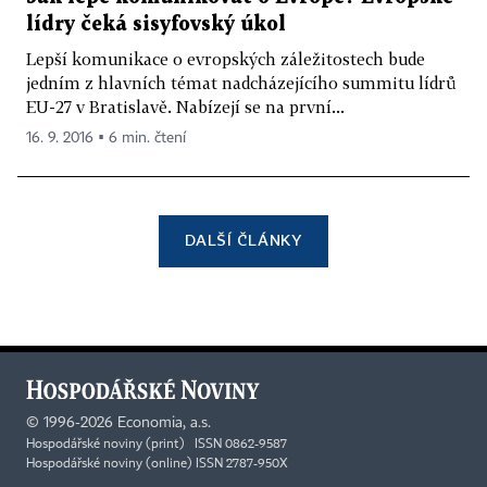
lídry čeká sisyfovský úkol
Lepší komunikace o evropských záležitostech bude
jedním z hlavních témat nadcházejícího summitu lídrů
EU-27 v Bratislavě. Nabízejí se na první...
16. 9. 2016 ▪ 6 min. čtení
DALŠÍ ČLÁNKY
©
1996-2026
Economia, a.s.
Hospodářské noviny (print) ISSN 0862-9587
Hospodářské noviny (online) ISSN 2787-950X