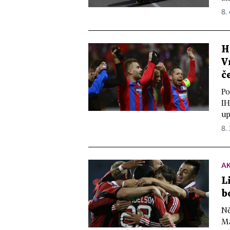
8.
H
V
č
Po
IH
up
8. 
A
L
b
Ně
Ma