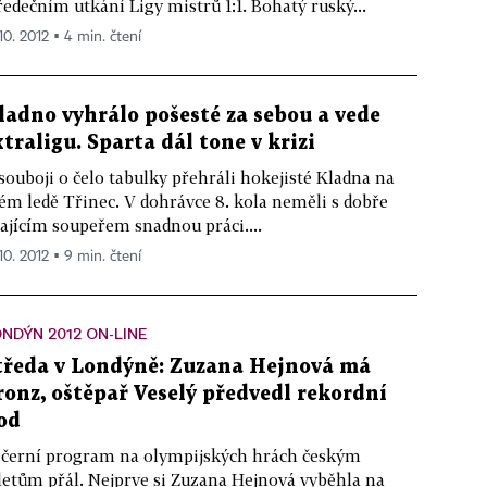
ředečním utkání Ligy mistrů 1:1. Bohatý ruský...
10. 2012 ▪ 4 min. čtení
ladno vyhrálo pošesté za sebou a vede
xtraligu. Sparta dál tone v krizi
souboji o čelo tabulky přehráli hokejisté Kladna na
ém ledě Třinec. V dohrávce 8. kola neměli s dobře
ajícím soupeřem snadnou práci....
10. 2012 ▪ 9 min. čtení
NDÝN 2012 ON-LINE
tředa v Londýně: Zuzana Hejnová má
ronz, oštěpař Veselý předvedl rekordní
od
černí program na olympijských hrách českým
letům přál. Nejprve si Zuzana Hejnová vyběhla na