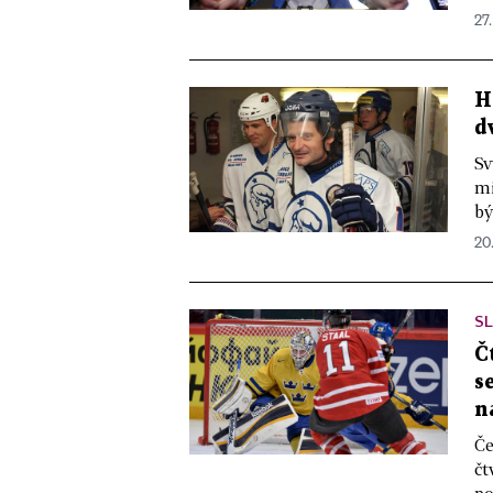
27.
H
d
Sv
mi
bý
20.
SL
Č
s
n
Če
čt