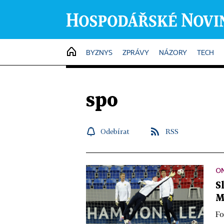
HOME
BYZNYS
ZPRÁVY
NÁZORY
TECH
spo
Odebírat
RSS
ON
S
M
Fo