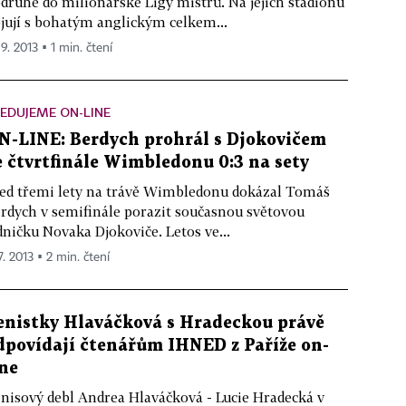
druhé do milionářské Ligy mistrů. Na jejich stadionu
jují s bohatým anglickým celkem...
 9. 2013 ▪ 1 min. čtení
EDUJEME ON-LINE
N-LINE: Berdych prohrál s Djokovičem
e čtvrtfinále Wimbledonu 0:3 na sety
ed třemi lety na trávě Wimbledonu dokázal Tomáš
rdych v semifinále porazit současnou světovou
dničku Novaka Djokoviče. Letos ve...
7. 2013 ▪ 2 min. čtení
enistky Hlaváčková s Hradeckou právě
dpovídají čtenářům IHNED z Paříže on-
ine
nisový debl Andrea Hlaváčková - Lucie Hradecká v