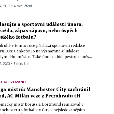
 4. 2013 ▪ 4 min. čtení
lasujte o sportovní události února.
ražda, zápas zápasu, nebo úspěch
eského fotbalu?
druhé v tomto roce přichází sportovní redakce
NED.cz s anketou o nejvýznamnější událost
lynulého měsíce. Také únor nabídl pestrou směs...
3. 2013 ▪ 5 min. čtení
KTUALIZOVÁNO
iga mistrů: Manchester City zachránil
od, AC Milán veze z Petrohradu tři
mecký mistr Borussia Dortmund remizoval v
nchesteru s fotbalisty City v nejsledovanějším