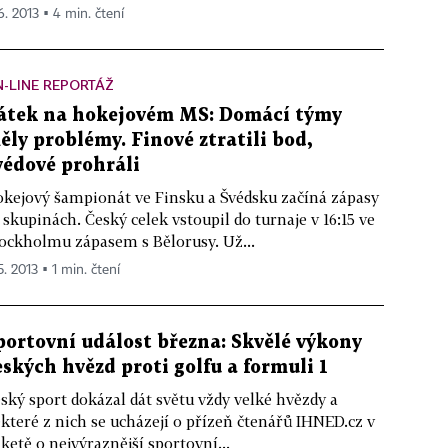
6. 2013 ▪ 4 min. čtení
-LINE REPORTÁŽ
átek na hokejovém MS: Domácí týmy
ěly problémy. Finové ztratili bod,
védové prohráli
kejový šampionát ve Finsku a Švédsku začíná zápasy
 skupinách. Český celek vstoupil do turnaje v 16:15 ve
ockholmu zápasem s Bělorusy. Už...
5. 2013 ▪ 1 min. čtení
portovní událost března: Skvělé výkony
eských hvězd proti golfu a formuli 1
ský sport dokázal dát světu vždy velké hvězdy a
které z nich se ucházejí o přízeň čtenářů IHNED.cz v
ketě o nejvýraznější sportovní...