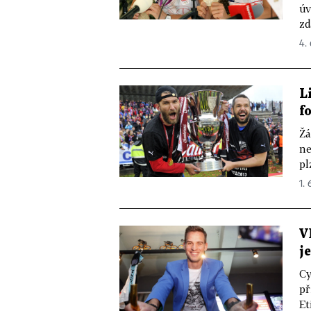
úv
zd
4. 
L
f
Žá
ne
pl
1. 
V
j
Cy
př
Et