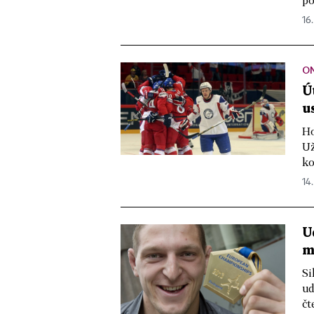
po
16.
ON
Ú
u
Ho
Už
ko
14.
U
m
Si
ud
čt