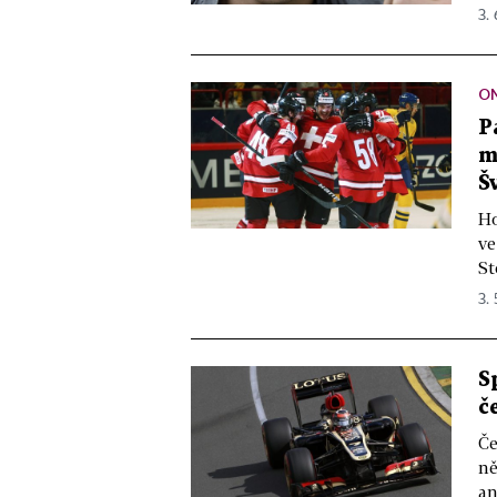
3. 
ON
P
m
Š
Ho
ve
St
3. 
S
č
Če
ně
an