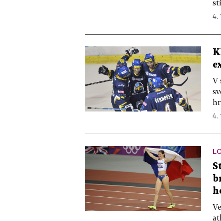
st
4. 
K
e
V 
sv
hr
4. 
LO
S
b
h
Ve
at