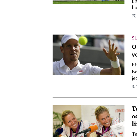
po
bo
17.
SL
O
v
Př
Be
je
3. 
T
o
l
Te