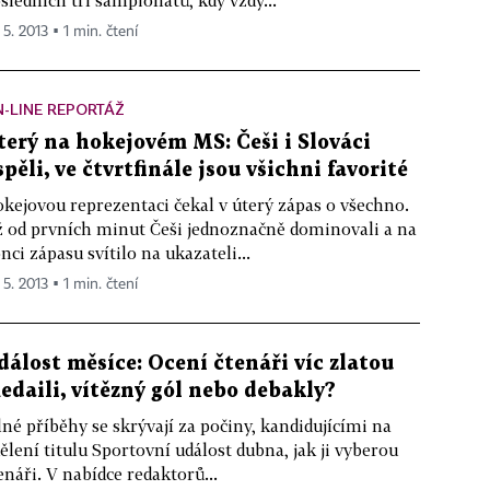
sledních tří šampionátů, kdy vždy...
 5. 2013 ▪ 1 min. čtení
-LINE REPORTÁŽ
terý na hokejovém MS: Češi i Slováci
spěli, ve čtvrtfinále jsou všichni favorité
kejovou reprezentaci čekal v úterý zápas o všechno.
 od prvních minut Češi jednoznačně dominovali a na
nci zápasu svítilo na ukazateli...
 5. 2013 ▪ 1 min. čtení
dálost měsíce: Ocení čtenáři víc zlatou
edaili, vítězný gól nebo debakly?
lné příběhy se skrývají za počiny, kandidujícími na
ělení titulu Sportovní událost dubna, jak ji vyberou
enáři. V nabídce redaktorů...