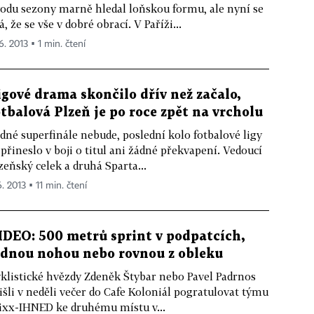
odu sezony marně hledal loňskou formu, ale nyní se
á, že se vše v dobré obrací. V Paříži...
6. 2013 ▪ 1 min. čtení
igové drama skončilo dřív než začalo,
otbalová Plzeň je po roce zpět na vrcholu
dné superfinále nebude, poslední kolo fotbalové ligy
přineslo v boji o titul ani žádné překvapení. Vedoucí
zeňský celek a druhá Sparta...
6. 2013 ▪ 11 min. čtení
IDEO: 500 metrů sprint v podpatcích,
ednou nohou nebo rovnou z obleku
klistické hvězdy Zdeněk Štybar nebo Pavel Padrnos
išli v neděli večer do Cafe Koloniál pogratulovat týmu
ixx-IHNED ke druhému místu v...