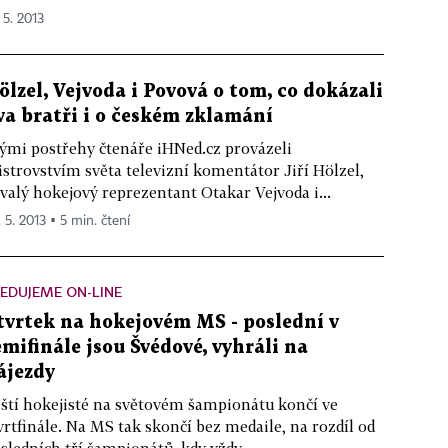
 5. 2013
ölzel, Vejvoda i Povová o tom, co dokázali
va bratři i o českém zklamání
ými postřehy čtenáře iHNed.cz provázeli
strovstvím světa televizní komentátor Jiří Hölzel,
valý hokejový reprezentant Otakar Vejvoda i...
 5. 2013 ▪ 5 min. čtení
EDUJEME ON-LINE
tvrtek na hokejovém MS - poslední v
emifinále jsou Švédové, vyhráli na
ájezdy
ští hokejisté na světovém šampionátu končí ve
vrtfinále. Na MS tak skončí bez medaile, na rozdíl od