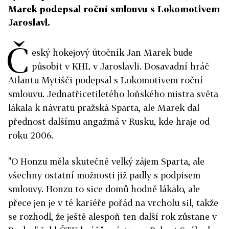
Marek podepsal roční smlouvu s Lokomotivem
Jaroslavl.
Č
eský hokejový útočník Jan Marek bude
působit v KHL v Jaroslavli. Dosavadní hráč
Atlantu Mytišči podepsal s Lokomotivem roční
smlouvu. Jednatřicetiletého loňského mistra světa
lákala k návratu pražská Sparta, ale Marek dal
přednost dalšímu angažmá v Rusku, kde hraje od
roku 2006.
"O Honzu měla skutečně velký zájem Sparta, ale
všechny ostatní možnosti již padly s podpisem
smlouvy. Honzu to sice domů hodně lákalo, ale
přece jen je v té kariéře pořád na vrcholu sil, takže
se rozhodl, že ještě alespoň ten další rok zůstane v