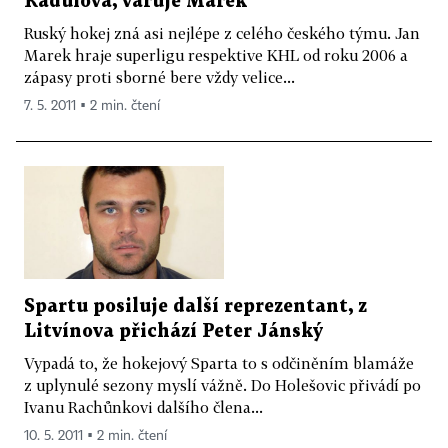
Radulova, varuje Marek
Ruský hokej zná asi nejlépe z celého českého týmu. Jan
Marek hraje superligu respektive KHL od roku 2006 a
zápasy proti sborné bere vždy velice...
7. 5. 2011 ▪ 2 min. čtení
Spartu posiluje další reprezentant, z
Litvínova přichází Peter Jánský
Vypadá to, že hokejový Sparta to s odčiněním blamáže
z uplynulé sezony myslí vážně. Do Holešovic přivádí po
Ivanu Rachůnkovi dalšího člena...
10. 5. 2011 ▪ 2 min. čtení