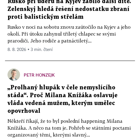
Rusko při úderu na Kyjev zabilo další dítě.
Zelenskyj hledá řešení nedostatku zbraní
proti balistickým střelám
Rusko v noci na sobotu znovu zaútočilo na Kyjev a jeho
okolí. Při útoku zahynul tříletý chlapec se svými
prarodiči. Jeho rodiče a patnáctiletý...
8. 8. 2026 ▪ 3 min. čtení
PETR HONZEJK
„Prolhaný hlupák v čele nemyslícího
stáda“. Proč Milana Knížáka oslavuje
vláda vedená mužem, kterým umělec
opovrhoval
Někteří říkají, že to byl poslední happening Milana
Knížáka. A něco na tom je. Pohřeb se státními poctami
organizovaný těmi, kterými slavný...