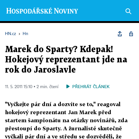
HN.cz
›
Hn
Marek do Sparty? Kdepak!
Hokejový reprezentant jde na
rok do Jaroslavle
PŘEHRÁT ČLÁNEK
11. 5. 2011 15:10 ▪ 2 min. čtení
"Vyčkejte pár dní a dozvíte se to," reagoval
hokejový reprezentant Jan Marek před
startem šampionátu na otázky novinářů, zda
přestoupí do Sparty. A žurnalisté skutečně
vyčkali pár dní a ve středu se dozvěděli, že