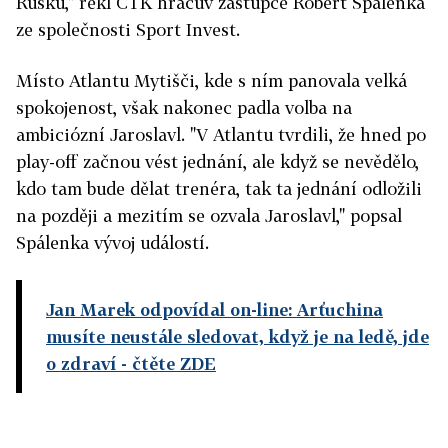
Rusku," řekl ČTK hráčův zástupce Robert Spálenka
ze společnosti Sport Invest.
Místo Atlantu Mytišči, kde s ním panovala velká
spokojenost, však nakonec padla volba na
ambiciózní Jaroslavl. "V Atlantu tvrdili, že hned po
play-off začnou vést jednání, ale když se nevědělo,
kdo tam bude dělat trenéra, tak ta jednání odložili
na později a mezitím se ozvala Jaroslavl," popsal
Spálenka vývoj událostí.
Jan Marek odpovídal on-line: Arťuchina
musíte neustále sledovat, když je na ledě, jde
o zdraví
- čtěte ZDE