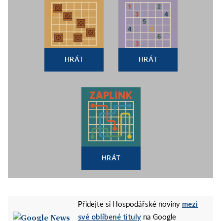
HRÁT
HRÁT
HRÁT
mezi
Přidejte si Hospodářské noviny
své oblíbené tituly
na Google