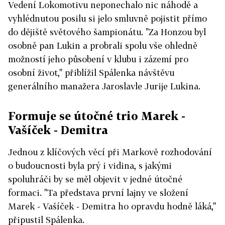
Vedení Lokomotivu neponechalo nic náhodě a
vyhlédnutou posilu si jelo smluvně pojistit přímo
do dějiště světového šampionátu. "Za Honzou byl
osobně pan Lukin a probrali spolu vše ohledně
možností jeho působení v klubu i zázemí pro
osobní život," přiblížil Spálenka návštěvu
generálního manažera Jaroslavle Jurije Lukina.
Formuje se útočné trio Marek -
Vašíček - Demitra
Jednou z klíčových věcí při Markově rozhodování
o budoucnosti byla prý i vidina, s jakými
spoluhráči by se měl objevit v jedné útočné
formaci. "Ta představa první lajny ve složení
Marek - Vašíček - Demitra ho opravdu hodně láká,"
připustil Spálenka.