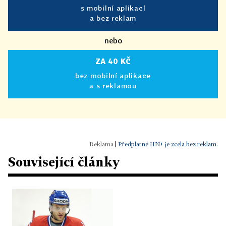
s mobilní aplikací
a bez reklam
nebo
ZA 40 KČ
bez mobilní aplikace
a s reklamou
|
Předplatné HN+ je zcela bez reklam.
Související články