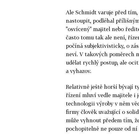
Ale Schmidt varuje před tím,
nastoupit, podléhal přílišným
"osvícený" majitel nebo ředit
často tomu tak ale není, říze
počíná subjektivisticky, o
neví. V takových poměrech mů
udělat rychlý postup, ale ocit
a vyhazov.
Relativně ještě horší bývají t
řízení mluví vedle majitele i
technologii výroby v něm věd
firmy člověk uvažující o soli
může vyhnout předem tím, že 
pochopitelně ne pouze od ní