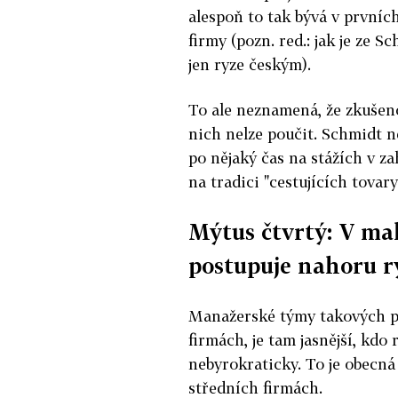
alespoň to tak bývá v prvníc
firmy (pozn. red.: jak je ze S
jen ryze českým).
To ale neznamená, že zkušeno
nich nelze poučit. Schmidt n
po nějaký čas na stážích v z
na tradici "cestujících tovary
Mýtus čtvrtý: V ma
postupuje nahoru r
Manažerské týmy takových p
firmách, je tam jasnější, kdo 
nebyrokraticky. To je obecn
středních firmách.