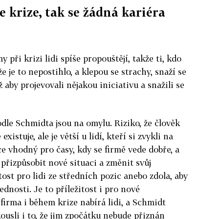
e krize, tak se žádná kariéra
y při krizi lidi spíše propouštějí, takže ti, kdo
že je to nepostihlo, a klepou se strachy, snaží se
aby projevovali nějakou iniciativu a snažili se
odle Schmidta jsou na omylu. Riziko, že člověk
xistuje, ale je větší u lidí, kteří si zvykli na
e vhodný pro časy, kdy se firmě vede dobře, a
přizpůsobit nové situaci a změnit svůj
itost pro lidi ze středních pozic anebo zdola, aby
řednosti. Je to příležitost i pro nové
firma i během krize nabírá lidi, a Schmidt
kousli i to, že jim zpočátku nebude přiznán