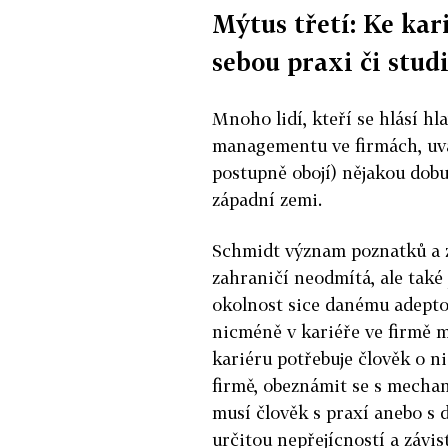
Mýtus třetí: Ke kar
sebou praxi či stud
Mnoho lidí, kteří se hlásí h
managementu ve firmách, uvád
postupně obojí) nějakou dob
západní zemi.
Schmidt význam poznatků a z
zahraničí neodmítá, ale také 
okolnost sice danému adepto
nicméně v kariéře ve firmě m
kariéru potřebuje člověk o ni
firmě, obeznámit se s mecha
musí člověk s praxí anebo s d
určitou nepřejícností a závis