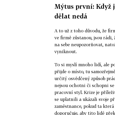
Mýtus první: Když j
dělat nedá
A to už z toho důvodu, že firm
ve firmě zůstanou, jsou rádi, 
na sebe neupozorňovat, natož 
vyniknout.
To si myslí mnoho lidí, ale p
přijde o místo, tu samozřejmě e
určitý osvědčený způsob prác
nejsou ochotni či schopni se 
pracovní styl. Krize je přílež
se uplatnili a ukázali svoje p
zaměstnance, pokud ta která 
doporučuje, aby tito lidé pře