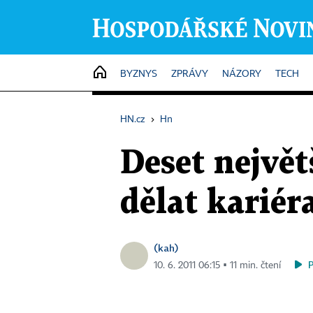
HOME
BYZNYS
ZPRÁVY
NÁZORY
TECH
HN.cz
›
Hn
Deset největ
dělat kariér
(kah)
10. 6. 2011 06:15 ▪ 11 min. čtení