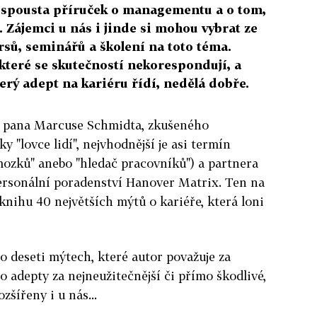
í spousta příruček o managementu a o tom,
. Zájemci u nás i jinde si mohou vybrat ze
rsů, seminářů a školení na toto téma.
 které se skutečností nekorespondují, a
erý adept na kariéru řídí, nedělá dobře.
or pana Marcuse Schmidta, zkušeného
y "lovce lidí", nejvhodnější je asi termín
 mozků" anebo "hledač pracovníků") a partnera
ersonální poradenství Hanover Matrix. Ten na
knihu 40 největších mýtů o kariéře, která loni
o deseti mýtech, které autor považuje za
o adepty za nejneužitečnější či přímo škodlivé,
zšířeny i u nás...