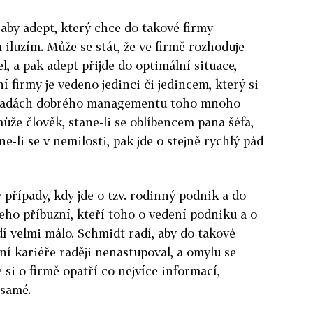
 aby adept, který chce do takové firmy
 iluzím. Může se stát, že ve firmě rozhoduje
el, a pak adept přijde do optimální situace,
ní firmy je vedeno jedinci či jedincem, který si
 zásadách dobrého managementu toho mnoho
že člověk, stane-li se oblíbencem pana šéfa,
ne-li se v nemilosti, pak jde o stejně rychlý pád
y případy, kdy jde o tzv. rodinný podnik a do
 jeho příbuzní, kteří toho o vedení podniku a o
í velmi málo. Schmidt radí, aby do takové
dní kariéře raději nenastupoval, a omylu se
si o firmě opatří co nejvíce informací,
 samé.