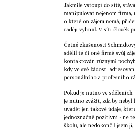
Jakmile vstoupí do sítě, stá
manipulovat nejenom firma, n
o které on zájem nemá, přič
raději vyhnul. V síti člověk 
Četné zkušenosti Schmidtovýc
sdělil té či oné firmě svůj zá
kontaktován různými pochybn
kdy ve své žádosti adresova
personálního a profesního rá
Pokud je nutno ve sděleních t
je nutno zvážit, zda by nebyl
uvádět jen takové údaje, kter
jednoznačně pozitivní - ne te
školu, ale nedokončil jsem ji, 