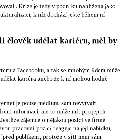
avovali. Krize je tedy v podniku nahlížena jako
rukturalizaci, k níž dochází ještě během ní
i člověk udělat kariéru, měl by
itteru a Facebooku, a tak se mnohým lidem může
dá udělat kariéra anebo že k ní mohou hodně
nternet je pouze médium, sám nevytváří
ření informací, ale to může mít pro jejich
 Jestliže zájemce o nějakou pozici ve firmě
avou pracovní pozici reaguje na její nabídku,
 "před publikem", protože v síti není sám.