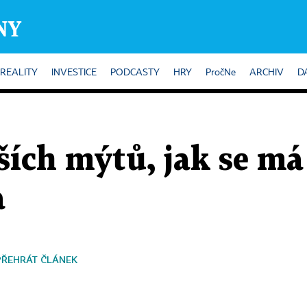
REALITY
INVESTICE
PODCASTY
HRY
PročNe
ARCHIV
D
ších mýtů, jak se má
a
PŘEHRÁT ČLÁNEK