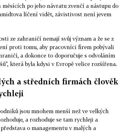
h měsících po jeho návratu zvenčí a nástupu do
chmidtova líčení vidět, závistivost není jevem
sti ze zahraničí nemají svůj význam a že se z
ení proti tomu, aby pracovníci firem pobývali
ahraničí, a dokonce to doporučuje s odvoláním
šů", která byla kdysi v Evropě velice rozšířena.
lých a středních firmách člověk
ychleji
odniků jsou mnohem menší než ve velkých
rozhoduje, a rozhoduje se tam rychleji a
á představa o managementu v malých a