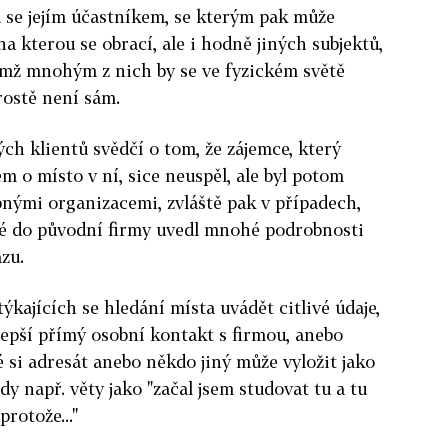
vá se jejím účastníkem, se kterým pak může
a kterou se obrací, ale i hodně jiných subjektů,
emž mnohým z nich by se ve fyzickém světě
prostě není sám.
h klientů svědčí o tom, že zájemce, který
jem o místo v ní, sice neuspěl, ale byl potom
ými organizacemi, zvláště pak v případech,
né do původní firmy uvedl mnohé podrobnosti
zu.
ýkajících se hledání místa uvádět citlivé údaje,
 lepší přímý osobní kontakt s firmou, anebo
é si adresát anebo někdo jiný může vyložit jako
dy např. věty jako "začal jsem studovat tu a tu
protože..."