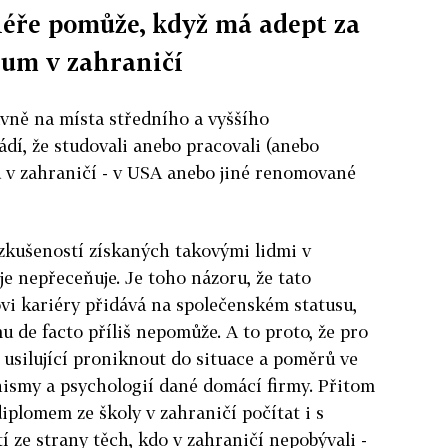
iéře pomůže, když má adept za
ium v zahraničí
lavně na místa středního a vyššího
í, že studovali anebo pracovali (anebo
u v zahraničí - v USA anebo jiné renomované
kušeností získaných takovými lidmi v
je nepřeceňuje. Je toho názoru, že tato
vi kariéry přidává na společenském statusu,
u de facto příliš nepomůže. A to proto, že pro
 usilující proniknout do situace a poměrů ve
nismy a psychologií dané domácí firmy. Přitom
iplomem ze školy v zahraničí počítat i s
tí ze strany těch, kdo v zahraničí nepobývali -