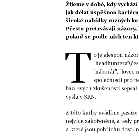
Žijeme v době, kdy vycház
jak dělat úspěšnou kariéru
široké nabídky různých ku
Přesto přetrvávají názory,
pokud se podle nich ten kt
T
o je alespoň náz
"headhuntera"(česk
"náborář", "lovec
společnosti pro p
bázi svých zkušeností sepsal 
vyšla v SRN.
Z této knihy uvádíme pasáže 
nejvíce zakořeněné, a tedy pr
a které jsou pohříchu dosti ro