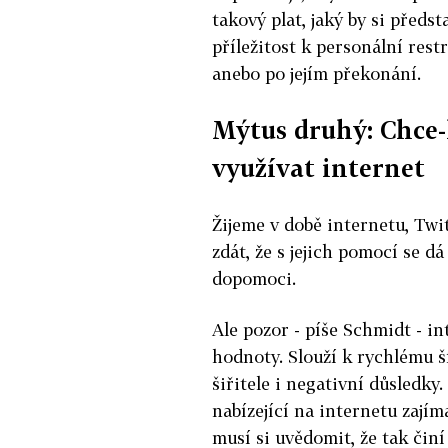
takový plat, jaký by si předst
příležitost k personální rest
anebo po jejím překonání.
Mýtus druhý: Chce-l
využívat internet
Žijeme v době internetu, Tw
zdát, že s jejich pomocí se 
dopomoci.
Ale pozor - píše Schmidt - i
hodnoty. Slouží k rychlému ší
šiřitele i negativní důsledky.
nabízející na internetu zajím
musí si uvědomit, že tak činí