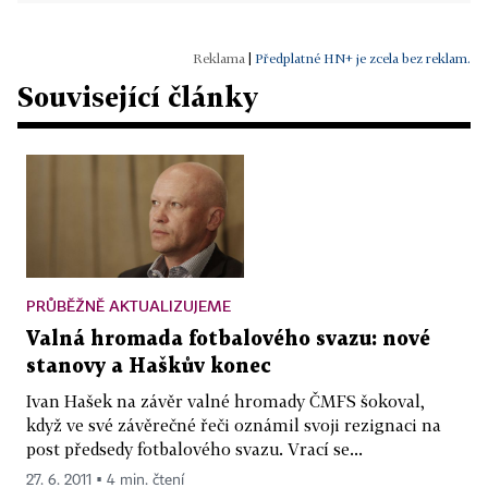
|
Předplatné HN+ je zcela bez reklam.
Související články
PRŮBĚŽNĚ AKTUALIZUJEME
Valná hromada fotbalového svazu: nové
stanovy a Haškův konec
Ivan Hašek na závěr valné hromady ČMFS šokoval,
když ve své závěrečné řeči oznámil svoji rezignaci na
post předsedy fotbalového svazu. Vrací se...
27. 6. 2011 ▪ 4 min. čtení