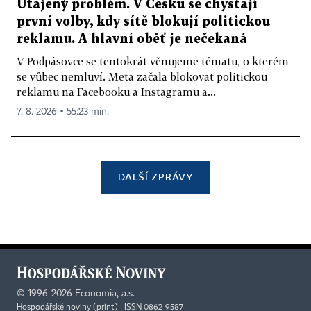
Utajený problém. V Česku se chystají
první volby, kdy sítě blokují politickou
reklamu. A hlavní oběť je nečekaná
V Podpásovce se tentokrát věnujeme tématu, o kterém
se vůbec nemluví. Meta začala blokovat politickou
reklamu na Facebooku a Instagramu a...
7. 8. 2026 ▪ 55:23 min.
DALŠÍ ZPRÁVY
©
1996-2026
Economia, a.s.
Hospodářské noviny (print) ISSN 0862-9587