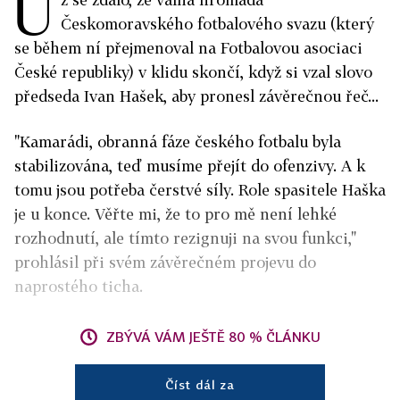
U
Českomoravského fotbalového svazu (který
se během ní přejmenoval na Fotbalovou asociaci
České republiky) v klidu skončí, když si vzal slovo
předseda Ivan Hašek, aby pronesl závěrečnou řeč...
"Kamarádi, obranná fáze českého fotbalu byla
stabilizována, teď musíme přejít do ofenzivy. A k
tomu jsou potřeba čerstvé síly. Role spasitele Haška
je u konce. Věřte mi, že to pro mě není lehké
rozhodnutí, ale tímto rezignuji na svou funkci,"
prohlásil při svém závěrečném projevu do
naprostého ticha.
ZBÝVÁ VÁM JEŠTĚ 80 % ČLÁNKU
Číst dál za