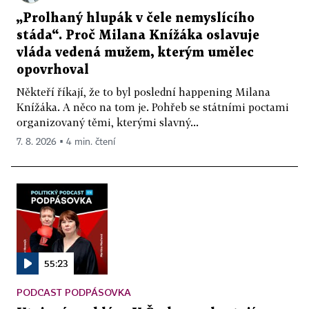
„Prolhaný hlupák v čele nemyslícího
stáda“. Proč Milana Knížáka oslavuje
vláda vedená mužem, kterým umělec
opovrhoval
Někteří říkají, že to byl poslední happening Milana
Knížáka. A něco na tom je. Pohřeb se státními poctami
organizovaný těmi, kterými slavný...
7. 8. 2026 ▪ 4 min. čtení
55:23
PODCAST PODPÁSOVKA