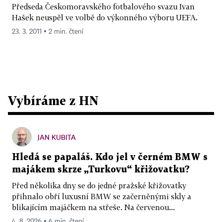
Předseda Českomoravského fotbalového svazu Ivan
Hašek neuspěl ve volbě do výkonného výboru UEFA.
23. 3. 2011 ▪ 2 min. čtení
Vybíráme z HN
JAN KUBITA
Hledá se papaláš. Kdo jel v černém BMW s
majákem skrze „Turkovu“ křižovatku?
Před několika dny se do jedné pražské křižovatky
přihnalo obří luxusní BMW se začerněnými skly a
blikajícím majáčkem na střeše. Na červenou...
4. 8. 2026 ▪ 6 min. čtení