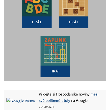
HRÁT
HRÁT
HRÁT
mezi
Přidejte si Hospodářské noviny
své oblíbené tituly
na Google
zprávách.